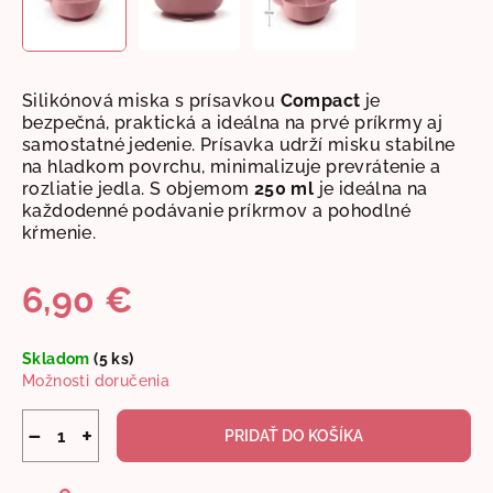
Silikónová miska s prísavkou
Compact
je
bezpečná, praktická a ideálna na prvé príkrmy aj
samostatné jedenie. Prísavka udrží misku stabilne
na hladkom povrchu, minimalizuje prevrátenie a
rozliatie jedla. S objemom
250 ml
je ideálna na
každodenné podávanie príkrmov a pohodlné
kŕmenie.
6,90 €
Jednotková
Skladom
(5 ks)
cena:
Možnosti doručenia
−
+
PRIDAŤ DO KOŠÍKA