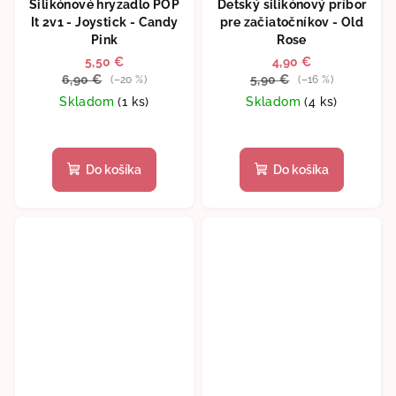
Silikónové hryzadlo POP
Detský silikónový príbor
It 2v1 - Joystick - Candy
pre začiatočníkov - Old
Pink
Rose
5,50 €
4,90 €
6,90 €
5,90 €
(–20 %)
(–16 %)
Skladom
(1 ks)
Skladom
(4 ks)
Do košíka
Do košíka