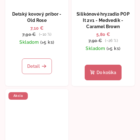
Detský kovový príbor -
Silikónové hryzadlo POP
Old Rose
It 2v1 - Medvedík -
Caramel Brown
7,10 €
7,90 €
5,80 €
(–10 %)
7,90 €
(–26 %)
Skladom
(>5 ks)
Skladom
(>5 ks)
Priemerné
hodnotenie
Detail
produktu
Do košíka
je
5,0
z
5
Akcia
hviezdičiek.