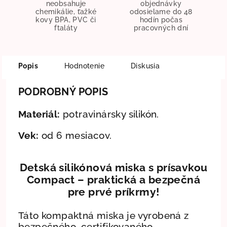
neobsahuje
objednávky
chemikálie, ťažké
odosielame do 48
kovy BPA, PVC či
hodín počas
ftaláty
pracovných dní
Popis
Hodnotenie
Diskusia
PODROBNÝ POPIS
Materiál:
potravinársky silikón.
Vek:
od 6 mesiacov.
Detská silikónová miska s prísavkou
Compact – praktická a bezpečná
pre prvé príkrmy!
Táto kompaktná miska je vyrobená z
bezpečného, certifikovaného