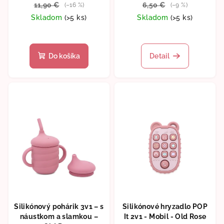
11,90 €
6,50 €
(–16 %)
(–9 %)
Skladom
(>5 ks)
Skladom
(>5 ks)
Do košíka
Detail
Silikónový pohárik 3v1 – s
Silikónové hryzadlo POP
náustkom a slamkou –
It 2v1 - Mobil - Old Rose