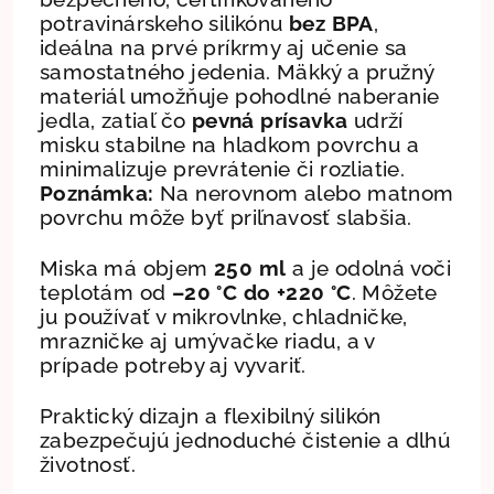
potravinárskeho silikónu
bez BPA
,
ideálna na prvé príkrmy aj učenie sa
samostatného jedenia. Mäkký a pružný
materiál umožňuje pohodlné naberanie
jedla, zatiaľ čo
pevná prísavka
udrží
misku stabilne na hladkom povrchu a
minimalizuje prevrátenie či rozliatie.
Poznámka:
Na nerovnom alebo matnom
povrchu môže byť priľnavosť slabšia.
Miska má objem
250 ml
a je odolná voči
teplotám od
–20 °C do +220 °C
. Môžete
ju používať v mikrovlnke, chladničke,
mrazničke aj umývačke riadu, a v
prípade potreby aj vyvariť.
Praktický dizajn a flexibilný silikón
zabezpečujú jednoduché čistenie a dlhú
životnosť.