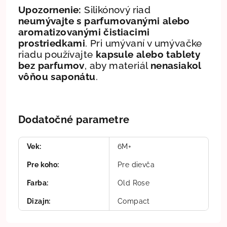
Upozornenie:
Silikónový riad
neumývajte s parfumovanými alebo
aromatizovanými čistiacimi
prostriedkami
. Pri umývaní v umývačke
riadu používajte
kapsule alebo tablety
bez parfumov
, aby materiál
nenasiakol
vôňou saponátu
.
Dodatočné parametre
Vek
:
6M+
Pre koho
:
Pre dievča
Farba
:
Old Rose
Dizajn
:
Compact