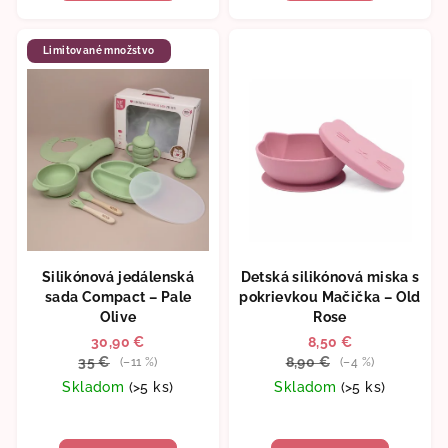
Limitované množstvo
Silikónová jedálenská
Detská silikónová miska s
sada Compact – Pale
pokrievkou Mačička – Old
Olive
Rose
30,90 €
8,50 €
35 €
8,90 €
(–11 %)
(–4 %)
Skladom
(>5 ks)
Skladom
(>5 ks)
Priemerné
hodnotenie