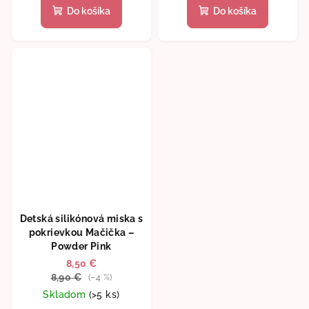
produktu
Do košíka
Do košíka
je
5,0
z
5
hviezdičiek.
Detská silikónová miska s
pokrievkou Mačička –
Powder Pink
8,50 €
8,90 €
(–4 %)
Skladom
(>5 ks)