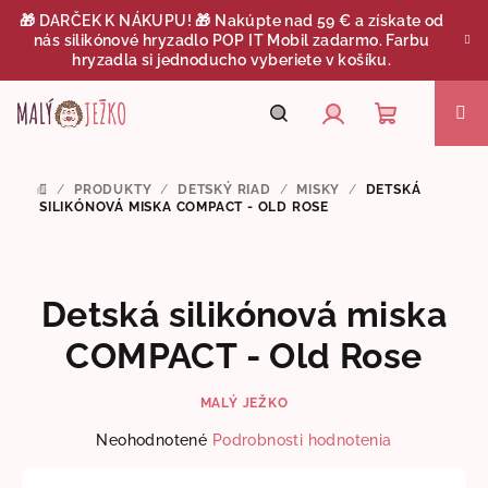
Prejsť
🎁 DARČEK K NÁKUPU! 🎁 Nakúpte nad 59 € a získate od
na
nás silikónové hryzadlo POP IT Mobil zadarmo. Farbu
obsah
hryzadla si jednoducho vyberiete v košíku.
Nákupný
Hľadať
Prihlásenie
/
PRODUKTY
/
DETSKÝ RIAD
/
MISKY
/
DETSKÁ
DOMOV
košík
SILIKÓNOVÁ MISKA COMPACT - OLD ROSE
Detská silikónová miska
COMPACT - Old Rose
MALÝ JEŽKO
Priemerné
Neohodnotené
Podrobnosti hodnotenia
hodnotenie
produktu