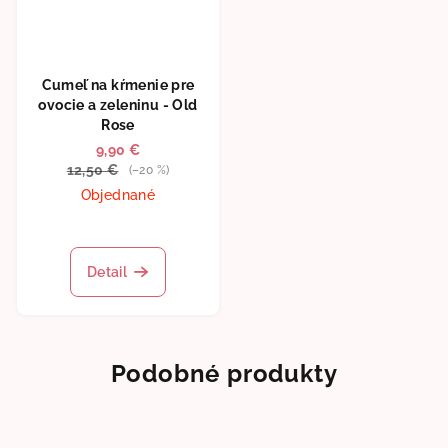
Cumeľ na kŕmenie pre
ovocie a zeleninu - Old
Rose
9,90 €
12,50 €
(–20 %)
Objednané
Detail
Podobné produkty