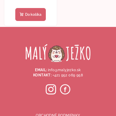
Do košíka
Z
á
p
ä
t
i
EMAIL:
info@malyjezko.sk
e
KONTAKT:
+421 952 069 958
OBCHODNÉ PODMIENKY