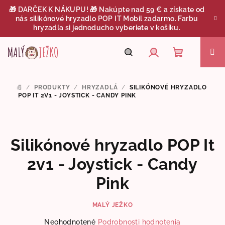
Prejsť
🎁 DARČEK K NÁKUPU! 🎁 Nakúpte nad 59 € a získate od
na
nás silikónové hryzadlo POP IT Mobil zadarmo. Farbu
obsah
hryzadla si jednoducho vyberiete v košíku.
Nákupný
Hľadať
Prihlásenie
/
PRODUKTY
/
HRYZADLÁ
/
SILIKÓNOVÉ HRYZADLO
DOMOV
košík
POP IT 2V1 - JOYSTICK - CANDY PINK
Silikónové hryzadlo POP It
2v1 - Joystick - Candy
Pink
MALÝ JEŽKO
Priemerné
Neohodnotené
Podrobnosti hodnotenia