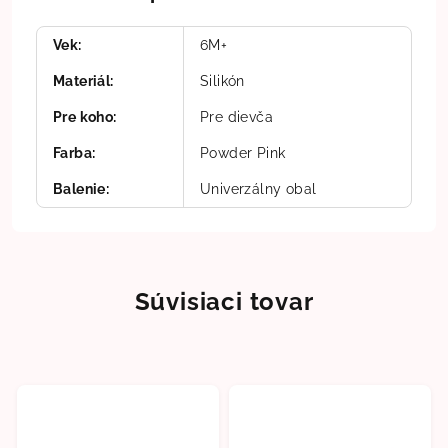
Vek
:
6M+
Materiál
:
Silikón
Pre koho
:
Pre dievča
Farba
:
Powder Pink
Balenie
:
Univerzálny obal
Súvisiaci tovar