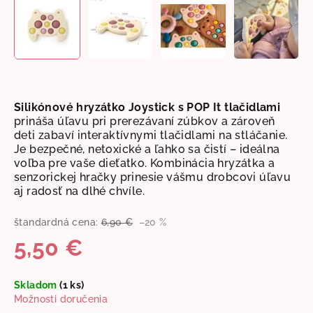
Silikónové hryzátko Joystick s POP It tlačidlami
prináša úľavu pri prerezávaní zúbkov a zároveň
deti zabaví interaktívnymi tlačidlami na stláčanie.
Je bezpečné, netoxické a ľahko sa čistí – ideálna
voľba pre vaše dieťatko. Kombinácia hryzátka a
senzorickej hračky prinesie vášmu drobcovi úľavu
aj radosť na dlhé chvíle.
štandardná cena:
6,90 €
–20 %
5,50 €
Jednotková
Skladom
(1 ks)
cena:
Možnosti doručenia