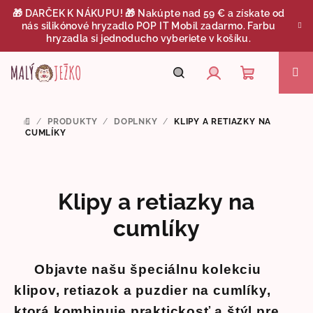
Prejsť
🎁 DARČEK K NÁKUPU! 🎁 Nakúpte nad 59 € a získate od
na
nás silikónové hryzadlo POP IT Mobil zadarmo. Farbu
obsah
hryzadla si jednoducho vyberiete v košíku.
Nákupný
Hľadať
Prihlásenie
/
PRODUKTY
/
DOPLNKY
/
KLIPY A RETIAZKY NA
DOMOV
košík
CUMLÍKY
Klipy a retiazky na
cumlíky
Objavte našu špeciálnu kolekciu
klipov, retiazok a puzdier na cumlíky,
ktorá kombinuje praktickosť a štýl pre