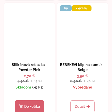
Tip
Výpredaj
Silikónová retiazka -
BEBEKEVI klip na cumlík -
Powder Pink
Beige
2,70 €
3,90 €
4,90 €
6,50 €
(–44 %)
(–40 %)
Skladom
(>5 ks)
Vypredané
Do košíka
Detail