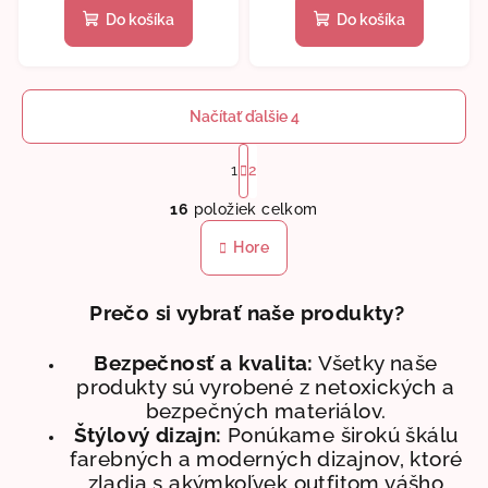
Do košíka
Do košíka
Načítať ďalšie 4
S
t
1
2
O
r
16
položiek celkom
á
v
n
l
Hore
k
á
o
d
v
Prečo si vybrať naše produkty?
a
a
n
c
i
Bezpečnosť a kvalita:
Všetky naše
i
e
produkty sú vyrobené z netoxických a
e
bezpečných materiálov.
p
Štýlový dizajn:
Ponúkame širokú škálu
r
farebných a moderných dizajnov, ktoré
v
zladia s akýmkoľvek outfitom vášho