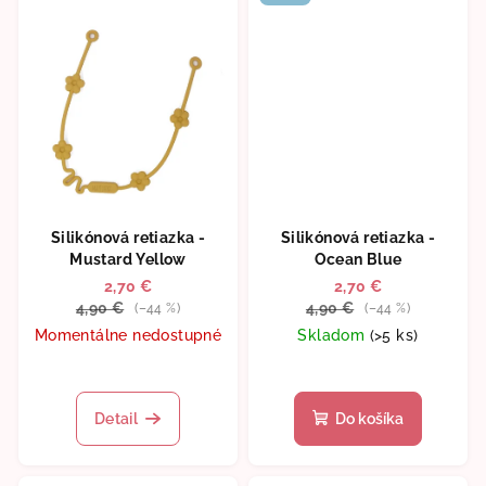
Silikónová retiazka -
Silikónová retiazka -
Mustard Yellow
Ocean Blue
2,70 €
2,70 €
4,90 €
4,90 €
(–44 %)
(–44 %)
Momentálne nedostupné
Skladom
(>5 ks)
Detail
Do košíka