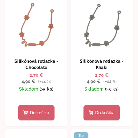
p
d
i
u
s
k
p
t
r
o
o
v
d
Silikónová retiazka -
Silikónová retiazka -
u
Chocolate
Khaki
k
2,70 €
2,70 €
t
4,90 €
4,90 €
(–44 %)
(–44 %)
o
Skladom
(>5 ks)
Skladom
(>5 ks)
v
Do košíka
Do košíka
Tip