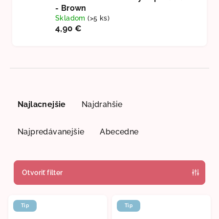
- Brown
Skladom
(>5 ks)
4,90 €
R
a
Najlacnejšie
Najdrahšie
d
e
Najpredávanejšie
Abecedne
n
i
e
Otvoriť filter
p
V
r
Tip
Tip
ý
o