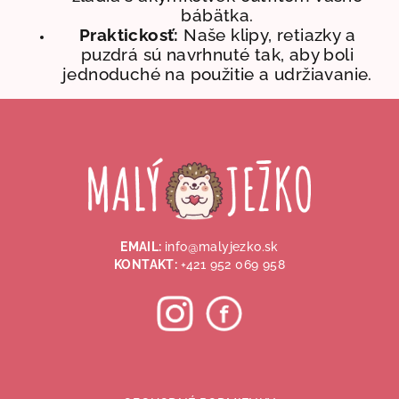
k
bábätka.
y
Praktickosť:
Naše klipy, retiazky a
v
puzdrá sú navrhnuté tak, aby boli
ý
jednoduché na použitie a udržiavanie.
p
i
Z
s
á
u
p
ä
t
i
EMAIL:
info@malyjezko.sk
e
KONTAKT:
+421 952 069 958