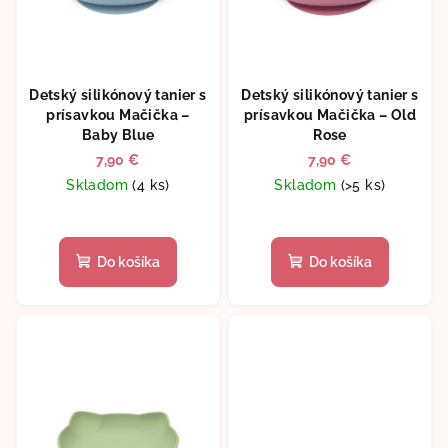
r
o
o
v
d
Detský silikónový tanier s
Detský silikónový tanier s
u
prísavkou Mačička –
prísavkou Mačička – Old
k
Baby Blue
Rose
t
7,90 €
7,90 €
o
Skladom
(4 ks)
Skladom
(>5 ks)
v
Do košíka
Do košíka