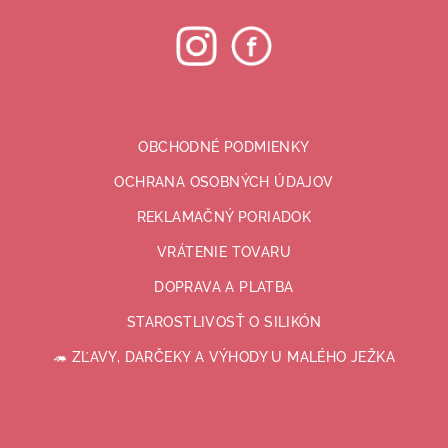
y
v
ý
p
i
s
u
OBCHODNÉ PODMIENKY
OCHRANA OSOBNÝCH ÚDAJOV
REKLAMAČNÝ PORIADOK
VRÁTENIE TOVARU
DOPRAVA A PLATBA
STAROSTLIVOSŤ O SILIKÓN
🦔 ZĽAVY, DARČEKY A VÝHODY U MALÉHO JEŽKA