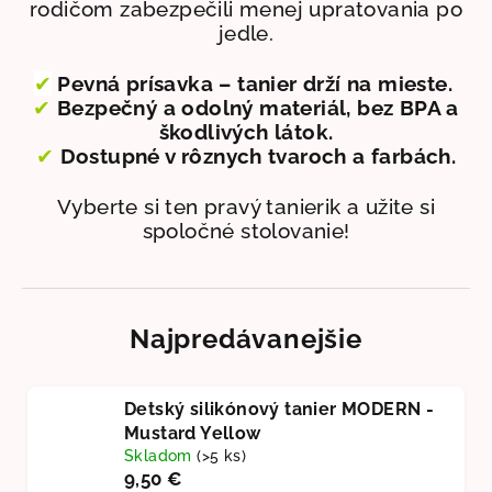
rodičom zabezpečili menej upratovania po
jedle.
✔
Pevná prísavka
– tanier drží na mieste.
✔
Bezpečný a odolný materiál, bez BPA a
škodlivých látok.
✔
Dostupné v rôznych tvaroch a farbách.
Vyberte si ten pravý tanierik
a užite si
spoločné stolovanie!
Najpredávanejšie
Detský silikónový tanier MODERN -
Mustard Yellow
Skladom
(>5 ks)
9,50 €