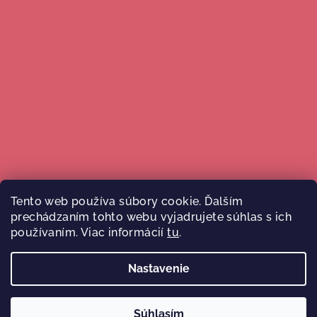
Tento web používa súbory cookie. Ďalším
prechádzaním tohto webu vyjadrujete súhlas s ich
Sledovať na Instagrame
používaním. Viac informácií
tu
.
Nastavenie
Copyright 2026
Malý Ježko
. Všetky práva vyhradené.
Súhlasím