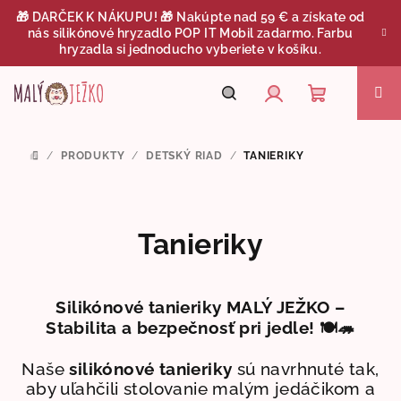
Prejsť
🎁 DARČEK K NÁKUPU! 🎁 Nakúpte nad 59 € a získate od
na
nás silikónové hryzadlo POP IT Mobil zadarmo. Farbu
obsah
hryzadla si jednoducho vyberiete v košíku.
Nákupný
Hľadať
Prihlásenie
/
PRODUKTY
/
DETSKÝ RIAD
/
TANIERIKY
DOMOV
košík
Tanieriky
Silikónové tanieriky MALÝ JEŽKO –
Stabilita a bezpečnosť pri jedle!
🍽️🦔
Naše
silikónové tanieriky
sú navrhnuté tak,
aby uľahčili stolovanie malým jedáčikom a