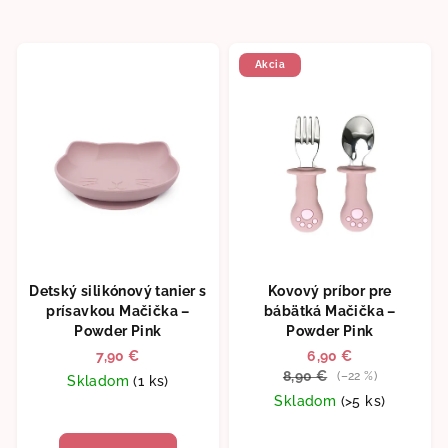
Akcia
Detský silikónový tanier s
Kovový príbor pre
prísavkou Mačička –
bábätká Mačička –
Powder Pink
Powder Pink
7,90 €
6,90 €
8,90 €
(–22 %)
Skladom
(1 ks)
Skladom
(>5 ks)