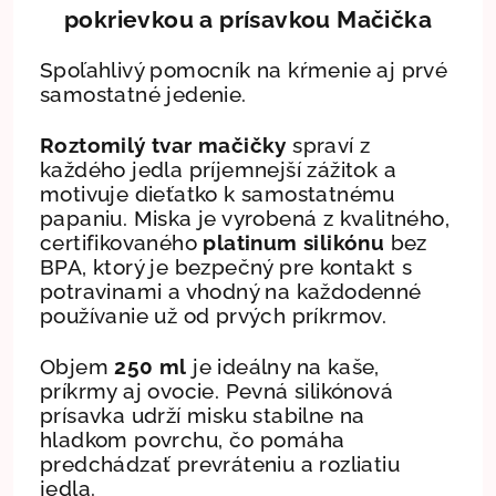
pokrievkou a prísavkou Mačička
Spoľahlivý pomocník na kŕmenie aj prvé
samostatné jedenie.
Roztomilý tvar mačičky
spraví z
každého jedla príjemnejší zážitok a
motivuje dieťatko k samostatnému
papaniu. Miska je vyrobená z kvalitného,
certifikovaného
platinum silikónu
bez
BPA, ktorý je bezpečný pre kontakt s
potravinami a vhodný na každodenné
používanie už od prvých príkrmov.
Objem
250 ml
je ideálny na kaše,
príkrmy aj ovocie. Pevná silikónová
prísavka udrží misku stabilne na
hladkom povrchu, čo pomáha
predchádzať prevráteniu a rozliatiu
jedla.