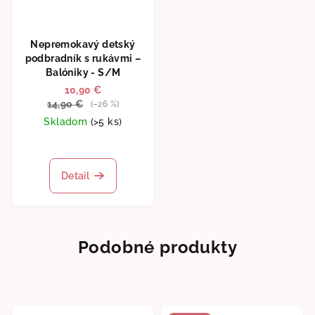
Nepremokavý detský
podbradník s rukávmi –
Balóniky - S/M
10,90 €
14,90 €
(–26 %)
Skladom
(>5 ks)
Detail
Podobné produkty