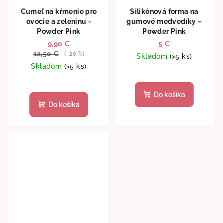
Cumeľ na kŕmenie pre
Silikónová forma na
ovocie a zeleninu -
gumové medvedíky –
Powder Pink
Powder Pink
9,90 €
5 €
12,50 €
(–20 %)
Skladom
(>5 ks)
Skladom
(>5 ks)
Do košíka
Do košíka