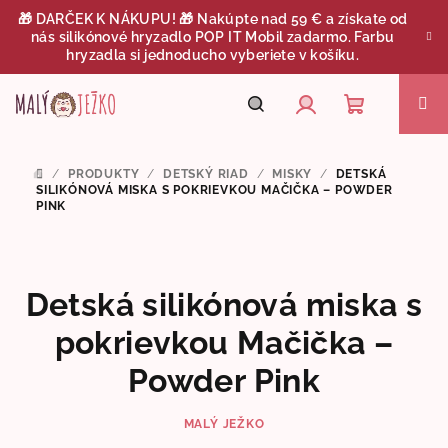
Prejsť
🎁 DARČEK K NÁKUPU! 🎁 Nakúpte nad 59 € a získate od
na
nás silikónové hryzadlo POP IT Mobil zadarmo. Farbu
obsah
hryzadla si jednoducho vyberiete v košíku.
Nákupný
Hľadať
Prihlásenie
/
PRODUKTY
/
DETSKÝ RIAD
/
MISKY
/
DETSKÁ
DOMOV
košík
SILIKÓNOVÁ MISKA S POKRIEVKOU MAČIČKA – POWDER
PINK
Detská silikónová miska s
pokrievkou Mačička –
Powder Pink
MALÝ JEŽKO