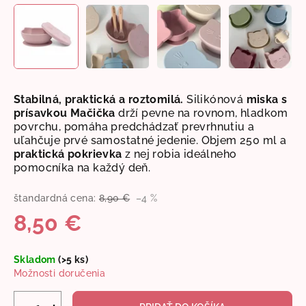
Stabilná, praktická a roztomilá.
Silikónová
miska s
prísavkou Mačička
drží pevne na rovnom, hladkom
povrchu, pomáha predchádzať prevrhnutiu a
uľahčuje prvé samostatné jedenie. Objem 250 ml a
praktická pokrievka
z nej robia ideálneho
pomocníka na každý deň.
štandardná cena:
8,90 €
–4 %
8,50 €
Jednotková
Skladom
(>5 ks)
cena:
Možnosti doručenia