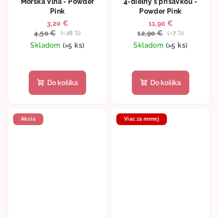
Morská Vlna - Powder
4-dielny s prísavkou -
Pink
Powder Pink
3,20 €
11,90 €
4,50 €
12,90 €
(–28 %)
(–7 %)
Skladom
(>5 ks)
Skladom
(>5 ks)
Priemerné
hodnotenie
produktu
Do košíka
Do košíka
je
5,0
z
5
Akcia
Viac za menej
hviezdičiek.