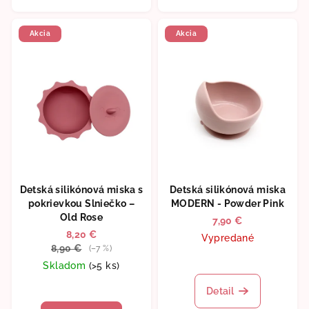
Akcia
Akcia
Detská silikónová miska s
Detská silikónová miska
pokrievkou Slniečko –
MODERN - Powder Pink
Old Rose
7,90 €
8,20 €
Vypredané
8,90 €
(–7 %)
Skladom
(>5 ks)
Detail