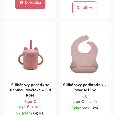
Do košíka
Detail
Silikónový pohárik so
Silikónový podbradník -
slamkou Mačička – Old
Powder Pink
Rose
5 €
6,90 €
5,90 €
(–15 %)
7,90 €
(–12 %)
Skladom
(4 ks)
Skladom
(>5 ks)