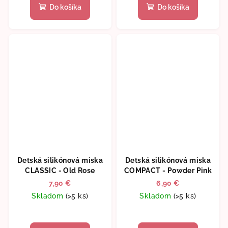
produktu
Do košíka
Do košíka
je
5,0
z
5
hviezdičiek.
Detská silikónová miska
Detská silikónová miska
CLASSIC - Old Rose
COMPACT - Powder Pink
7,90 €
6,90 €
Skladom
(>5 ks)
Skladom
(>5 ks)
Priemerné
hodnotenie