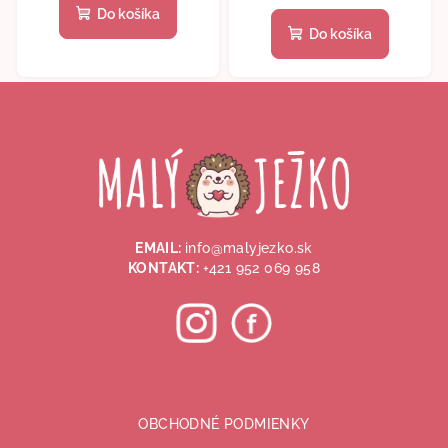
Do košíka
Do košíka
Z
á
p
ä
t
i
EMAIL:
info@malyjezko.sk
e
KONTAKT:
+421 952 069 958
OBCHODNÉ PODMIENKY