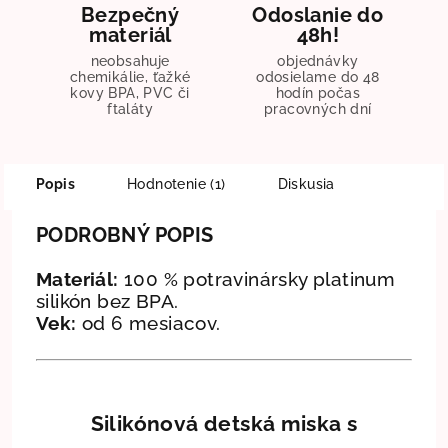
Bezpečný
Odoslanie do
materiál
48h!
neobsahuje
objednávky
chemikálie, ťažké
odosielame do 48
kovy BPA, PVC či
hodín počas
ftaláty
pracovných dní
Popis
Hodnotenie (1)
Diskusia
PODROBNÝ POPIS
Materiál:
100 % potravinársky platinum
silikón bez BPA.
Vek:
od 6 mesiacov.
Silikónová detská miska s