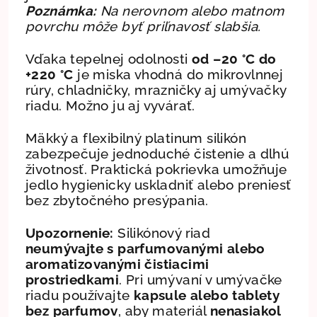
Poznámka:
Na nerovnom alebo matnom
povrchu môže byť priľnavosť slabšia.
Vďaka tepelnej odolnosti
od –20 °C do
+220 °C
je miska vhodná do mikrovlnnej
rúry, chladničky, mrazničky aj umývačky
riadu. Možno ju aj vyvárať.
Mäkký a flexibilný platinum silikón
zabezpečuje jednoduché čistenie a dlhú
životnosť. Praktická pokrievka umožňuje
jedlo hygienicky uskladniť alebo preniesť
bez zbytočného presýpania.
Upozornenie:
Silikónový riad
neumývajte s parfumovanými alebo
aromatizovanými čistiacimi
prostriedkami
. Pri umývaní v umývačke
riadu používajte
kapsule alebo tablety
bez parfumov
, aby materiál
nenasiakol