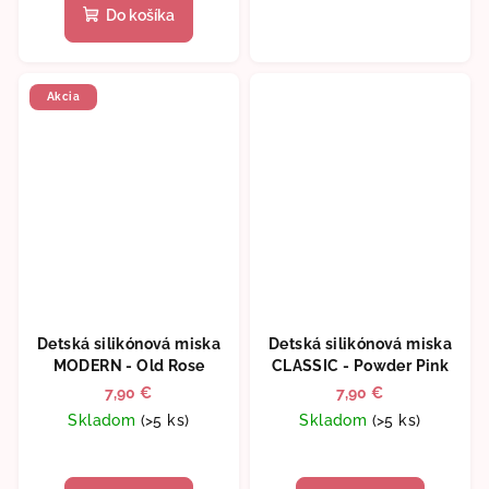
Do košíka
Akcia
Detská silikónová miska
Detská silikónová miska
MODERN - Old Rose
CLASSIC - Powder Pink
7,90 €
7,90 €
Skladom
(>5 ks)
Skladom
(>5 ks)
Priemerné
hodnotenie