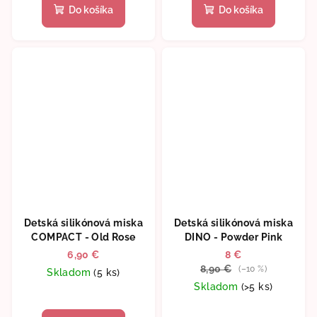
produktu
Do košíka
Do košíka
je
5,0
z
5
hviezdičiek.
Detská silikónová miska
Detská silikónová miska
COMPACT - Old Rose
DINO - Powder Pink
6,90 €
8 €
8,90 €
(–10 %)
Skladom
(5 ks)
Skladom
(>5 ks)