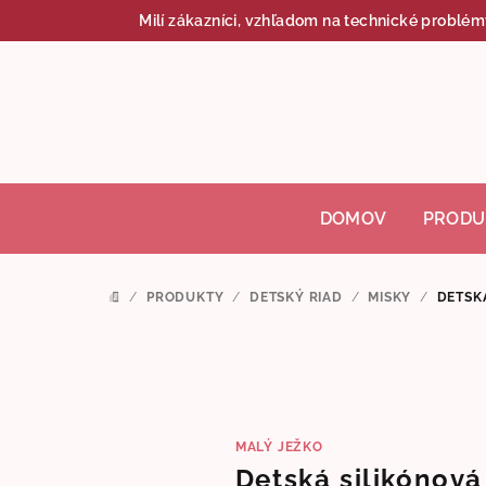
Prejsť
Milí zákazníci, vzhľadom na technické problém
na
obsah
DOMOV
PRODU
/
PRODUKTY
/
DETSKÝ RIAD
/
MISKY
/
DETSK
DOMOV
MALÝ JEŽKO
Detská silikónová