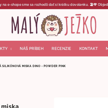
y na e-shope sme sa rozhodli dať si krátku dovolenku. 🏖️💛 Objed
KTY
NÁŠ PRÍBEH
RECENZIE
KONTAKT
Á SILIKÓNOVÁ MISKA DINO - POWDER PINK
 miska