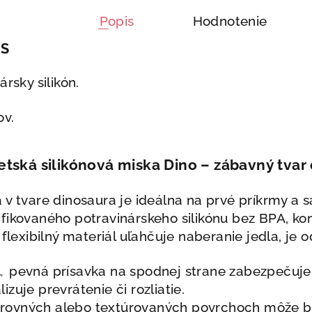
Popis
Hodnotenie
IS
rsky silikón.
ov.
etská silikónová miska Dino – zábavný tvar 
 v tvare dinosaura je ideálna na prvé príkrmy a 
fikovaného potravinárskeho silikónu bez BPA, k
 flexibilný materiál uľahčuje naberanie jedla, je od
l
pe
vná prísavka na spodnej strane zabezpečuje
,
zuje prevrátenie či rozliatie.
ovných alebo textúrovaných povrchoch môže byť