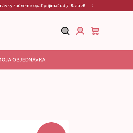
návky začneme opäť prijímať od 7. 8. 2026.
Hľadať
Nákupný
Prihlásenie
košík
MOJA OBJEDNÁVKA