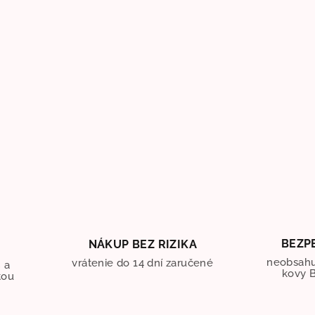
BEZP
NÁKUP BEZ RIZIKA
O
neobsahu
vrátenie do 14 dní zaručené
 a
kovy B
tou