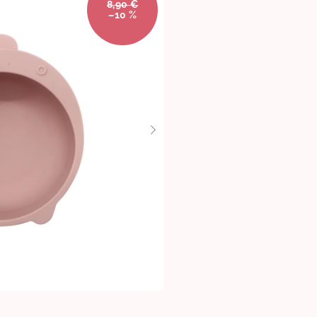
8,90 €
–10 %