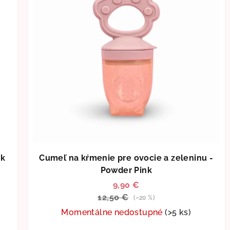
nk
Cumeľ na kŕmenie pre ovocie a zeleninu -
Powder Pink
9,90 €
12,50 €
(–20 %)
Momentálne nedostupné
(>5 ks)