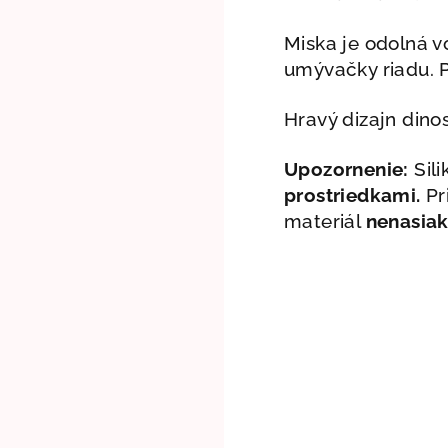
Miska je odolná 
umývačky riadu. P
Hravý dizajn dino
Upozornenie:
Sili
prostriedkami.
Pr
materiál
nenasiak