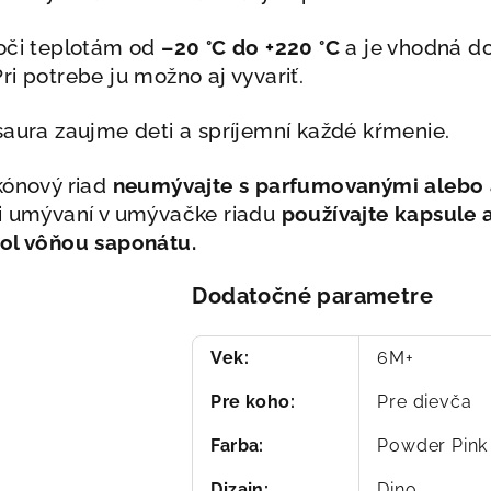
voči teplotám od
–20 °C do +220 °C
a je vhodná do
ri potrebe ju možno aj vyvariť.
saura zaujme deti a spríjemní každé kŕmenie.
kónový riad
neumývajte s parfumovanými alebo 
i umývaní v umývačke riadu
používajte kapsule 
ol vôňou saponátu.
Dodatočné parametre
Vek
:
6M+
Pre koho
:
Pre dievča
Farba
:
Powder Pink
Dizajn
:
Dino