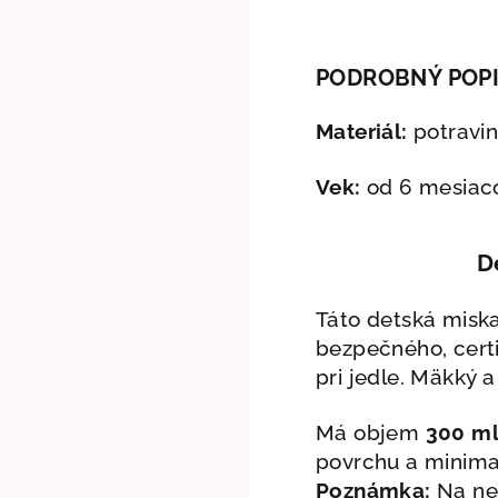
PODROBNÝ POP
Materiál:
potraviná
Vek:
od 6 mesiac
D
Táto detská miska
bezpečného, certi
pri jedle. Mäkký a
Má objem
300 m
povrchu a minimali
Poznámka:
Na ner