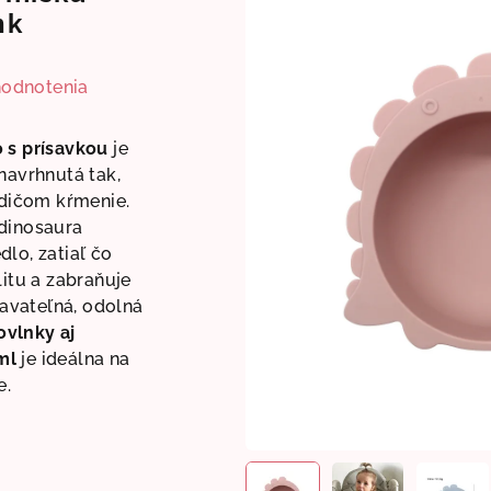
nk
hodnotenia
 s prísavkou
je
navrhnutá tak,
odičom kŕmenie.
dinosaura
lo, zatiaľ čo
litu a zabraňuje
iavateľná, odolná
vlnky aj
ml
je ideálna na
e.