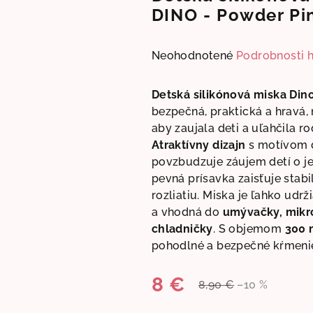
DINO - Powder Pi
Priemerné
Neohodnotené
Podrobnosti 
hodnotenie
produktu
Detská silikónová miska Dino
je
bezpečná, praktická a hravá, 
0,0
aby zaujala deti a uľahčila r
z
Atraktívny dizajn
s motívom 
5
povzbudzuje záujem detí o jed
hviezdičiek.
pevná prísavka zaisťuje stabi
rozliatiu. Miska je ľahko udrž
a vhodná do
umývačky, mikro
chladničky
. S objemom
300 
pohodlné a bezpečné kŕmeni
8 €
8,90 €
–10 %
Jednotková
cena: