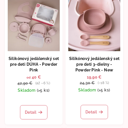
Silikónový jedálenský set
Silikónový jedálenský set
pre deti DÚHA - Powder
pre deti 3-dielny -
Pink
Powder Pink - New
40 €
19,90 €
od
24,30 €
42,90 €
(–18 %)
(až –6 %)
Skladom
(>5 ks)
Skladom
(>5 ks)
Priemerné
Priemerné
hodnotenie
hodnotenie
produktu
produktu
Detail
Detail
je
je
5,0
5,0
z
z