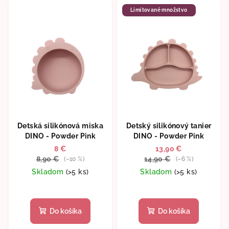
5
5
Limitované množstvo
hviezdičiek.
hviezdičiek.
Detská silikónová miska
Detský silikónový tanier
DINO - Powder Pink
DINO - Powder Pink
8 €
13,90 €
8,90 €
14,90 €
(–10 %)
(–6 %)
Skladom
(>5 ks)
Skladom
(>5 ks)
Do košíka
Do košíka