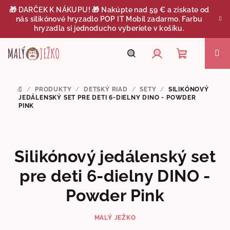
Prejsť
🎁 DARČEK K NÁKUPU! 🎁 Nakúpte nad 59 € a získate od
na
nás silikónové hryzadlo POP IT Mobil zadarmo. Farbu
obsah
hryzadla si jednoducho vyberiete v košíku.
Nákupný
Hľadať
Prihlásenie
/
PRODUKTY
/
DETSKÝ RIAD
/
SETY
/
SILIKÓNOVÝ
DOMOV
košík
JEDÁLENSKÝ SET PRE DETI 6-DIELNY DINO - POWDER
PINK
Silikónový jedálenský set
pre deti 6-dielny DINO -
Powder Pink
MALÝ JEŽKO