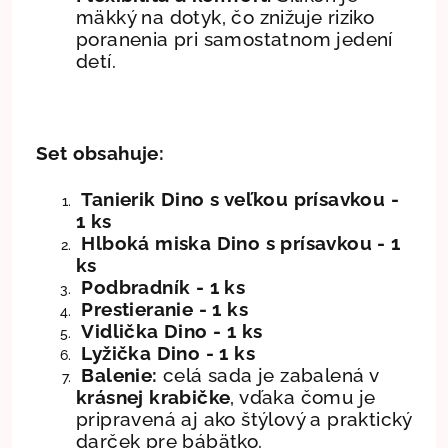
mäkký na dotyk, čo znižuje riziko
poranenia pri samostatnom jedení
detí.
Set obsahuje:
Tanierik Dino
s veľkou prísavkou -
1 ks
Hlboká miska Dino
s prísavkou - 1
ks
Podbradník - 1 ks
Prestieranie - 1 ks
Vidlička Dino - 1 ks
Lyžička Dino - 1 ks
Balenie:
celá sada je zabalená v
krásnej krabičke
, vďaka čomu je
pripravená aj ako štýlový a praktický
darček pre bábätko.