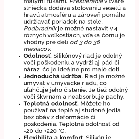
malými rukami.
Prestieranie
v tvare
slniečka dodáva stolovaniu veselú a
hravú atmosféru a zároveň pomáha
udržiavať poriadok na stole.
Podbradník
je možné nastaviť v 4
rôznych veľkostiach, vďaka čomu je
vhodný pre deti
od 3 do 36
mesiacov.
Odolnosť.
Silikónový riad je odolný
voči poškodeniu a vydrží aj pád či
náraz, čo je ideálne pre malé deti.
Jednoduchá údržba
. Riad je možné
umývať v umývačke riadu, čo
uľahčuje jeho čistenie. Je tiež odolný
voči škvrnám a neabsorbuje pachy.
Teplotná odolnosť.
Môžete ho
používať na teplé aj studené jedlá
bez obáv z deformácie či
poškodenia. Teplotná odolnosť od
-20 do +220 °C.
Flexibilita a komfort.
Silikón je