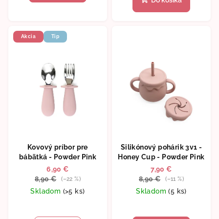
Akcia
Tip
Kovový príbor pre
Silikónový pohárik 3v1 -
bábätká - Powder Pink
Honey Cup - Powder Pink
6,90 €
7,90 €
8,90 €
8,90 €
(–22 %)
(–11 %)
Skladom
(>5 ks)
Skladom
(5 ks)
Priemerné
hodnotenie