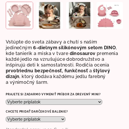
Vstúpte do sveta zábavy a chutí s naším
jedinečným
6-dielnym silikónovým
setom DINO
,
kde tanierik a miska v tvare
dinosaurov
premenia
každé jedlo na vzrušujúce dobrodružstvo a
inšpirujú deti k samostatnosti. Rodičia ocenia
prvotriednu bezpečnosť,
funkčnosť
a
štýlový
dizajn
, ktorý dodáva každému jedlu farebný
a
výnimočný
šarm.
PRAJETE SI ZADARMO VYMENIŤ PRÍBOR ZA DREVENÝ MINI?
CHCETE PRIDAŤ DARČEKOVÉ BALENIE?