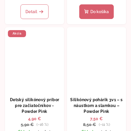
Detail
Do košíka
Akcia
Detský silikónový príbor
Silikónový pohárik 3v1 – s
pre začiatočníkov -
náustkom a slamkou –
Powder Pink
Powder Pink
4,90 €
7,50 €
5,90 €
8,50 €
(–16 %)
(–11 %)