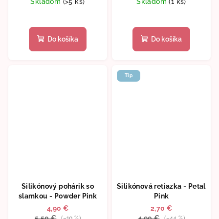
Skladom
(>5 ks)
Skladom
(1 ks)
Do košíka
Do košíka
Tip
Silikónový pohárik so
Silikónová retiazka - Petal
slamkou - Powder Pink
Pink
4,90 €
2,70 €
5,50 €
4,90 €
(–10 %)
(–44 %)