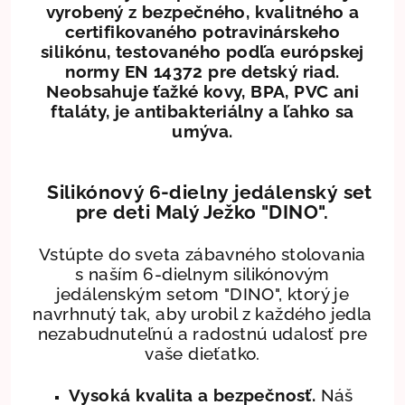
vyrobený z bezpečného, kvalitného a
certifikovaného potravinárskeho
silikónu, testovaného podľa európskej
normy EN 14372 pre detský riad.
Neobsahuje ťažké kovy, BPA, PVC ani
ftaláty, je antibakteriálny a ľahko sa
umýva.
Silikónový 6-dielny jedálenský set
pre deti Malý Ježko "DINO".
Vstúpte do sveta zábavného stolovania
s naším 6-dielnym silikónovým
jedálenským setom "DINO", ktorý je
navrhnutý tak, aby urobil z každého jedla
nezabudnuteľnú a radostnú udalosť pre
vaše dieťatko.
Vysoká kvalita a bezpečnosť.
Náš