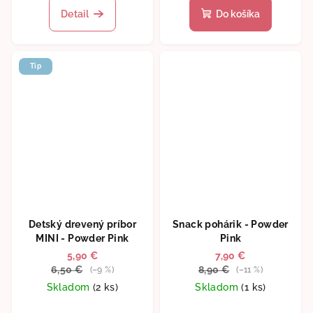
produktu
Detail
Do košíka
je
5,0
z
5
Tip
hviezdičiek.
Detský drevený príbor
Snack pohárik - Powder
MINI - Powder Pink
Pink
5,90 €
7,90 €
6,50 €
8,90 €
(–9 %)
(–11 %)
Skladom
(2 ks)
Skladom
(1 ks)