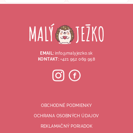
Z
á
p
ä
t
i
EMAIL:
info@malyjezko.sk
e
KONTAKT:
+421 952 069 958
OBCHODNÉ PODMIENKY
OCHRANA OSOBNÝCH ÚDAJOV
REKLAMAČNÝ PORIADOK