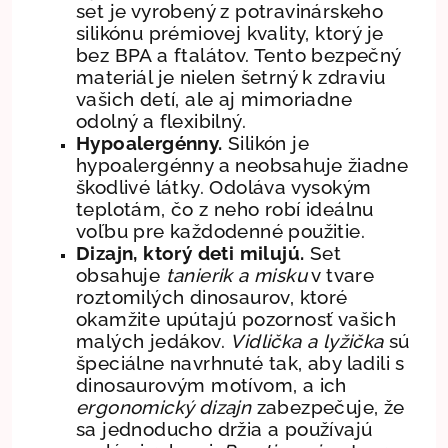
set je vyrobený z potravinárskeho
silikónu prémiovej kvality, ktorý je
bez BPA a ftalátov. Tento bezpečný
materiál je nielen šetrný k zdraviu
vašich detí, ale aj mimoriadne
odolný a flexibilný.
Hypoalergénny.
Silikón je
hypoalergénny a neobsahuje žiadne
škodlivé látky. Odoláva vysokým
teplotám, čo z neho robí ideálnu
voľbu pre každodenné použitie.
Dizajn, ktorý deti milujú.
Set
obsahuje
tanierik a misku
v tvare
roztomilých dinosaurov, ktoré
okamžite upútajú pozornosť vašich
malých jedákov.
Vidlička a lyžička
sú
špeciálne navrhnuté tak, aby ladili s
dinosaurovým motívom, a ich
ergonomický dizajn
zabezpečuje, že
sa jednoducho držia a používajú