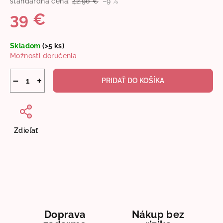
štandardná cena:
42,90 €
–9 %
39 €
Jednotková
Skladom
(>5 ks)
cena:
Možnosti doručenia
−
+
PRIDAŤ DO KOŠÍKA
Zdieľať
Doprava
Nákup bez