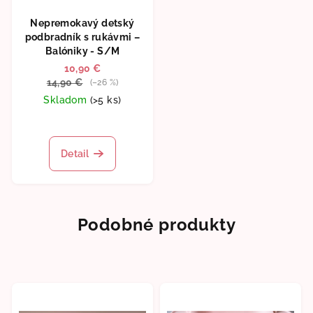
Nepremokavý detský
podbradník s rukávmi –
Balóniky - S/M
10,90 €
14,90 €
(–26 %)
Skladom
(>5 ks)
Detail
Podobné produkty