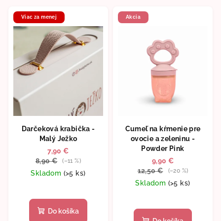
Viac za menej
Akcia
Darčeková krabička -
Cumeľ na kŕmenie pre
Malý Ježko
ovocie a zeleninu -
Powder Pink
7,90 €
8,90 €
9,90 €
(–11 %)
12,50 €
(–20 %)
Skladom
(>5 ks)
Skladom
(>5 ks)
Do košíka
Do košíka