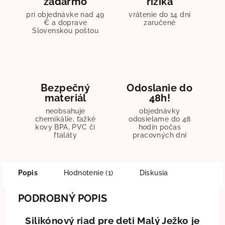
zadarmo
rizika
pri objednávke nad 49
vrátenie do 14 dní
€ a doprave
zaručené
Slovenskou poštou
Bezpečný
Odoslanie do
materiál
48h!
neobsahuje
objednávky
chemikálie, ťažké
odosielame do 48
kovy BPA, PVC či
hodín počas
ftaláty
pracovných dní
Popis
Hodnotenie (1)
Diskusia
PODROBNÝ POPIS
Silikónový riad pre deti Malý Ježko je