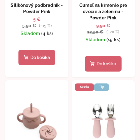
Silikónový podbradník -
Cumeľ na kŕmenie pre
Powder Pink
ovocie a zeleninu -
Powder Pink
5 €
5,90 €
9,90 €
(–15 %)
12,50 €
(–20 %)
Skladom
(4 ks)
Skladom
(>5 ks)
Do košíka
Do košíka
Akcia
Tip