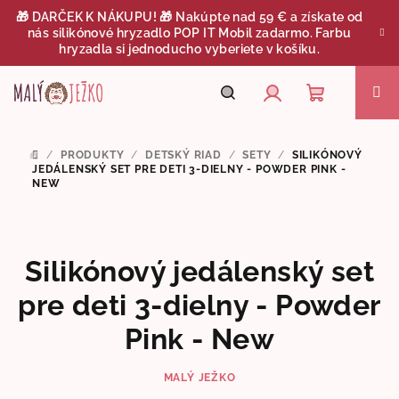
Prejsť
🎁 DARČEK K NÁKUPU! 🎁 Nakúpte nad 59 € a získate od
na
nás silikónové hryzadlo POP IT Mobil zadarmo. Farbu
obsah
hryzadla si jednoducho vyberiete v košíku.
Nákupný
Hľadať
Prihlásenie
/
PRODUKTY
/
DETSKÝ RIAD
/
SETY
/
SILIKÓNOVÝ
DOMOV
košík
JEDÁLENSKÝ SET PRE DETI 3-DIELNY - POWDER PINK -
NEW
Silikónový jedálenský set
pre deti 3-dielny - Powder
Pink - New
MALÝ JEŽKO