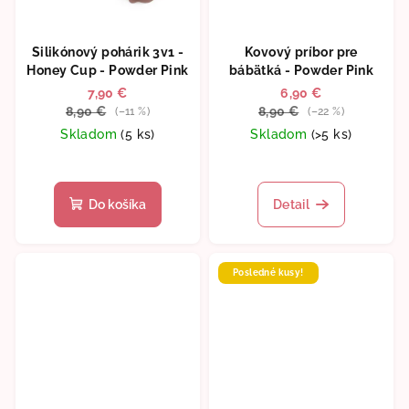
Silikónový pohárik 3v1 -
Kovový príbor pre
Honey Cup - Powder Pink
bábätká - Powder Pink
7,90 €
6,90 €
8,90 €
8,90 €
(–11 %)
(–22 %)
Skladom
(5 ks)
Skladom
(>5 ks)
Priemerné
hodnotenie
produktu
Do košíka
Detail
je
5,0
z
5
Posledné kusy!
hviezdičiek.