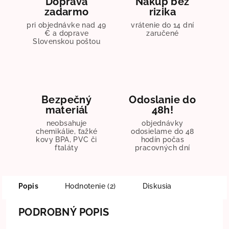
Doprava
Nákup bez
zadarmo
rizika
pri objednávke nad 49
vrátenie do 14 dní
€ a doprave
zaručené
Slovenskou poštou
Bezpečný
Odoslanie do
materiál
48h!
neobsahuje
objednávky
chemikálie, ťažké
odosielame do 48
kovy BPA, PVC či
hodín počas
ftaláty
pracovných dní
Popis
Hodnotenie (2)
Diskusia
PODROBNÝ POPIS