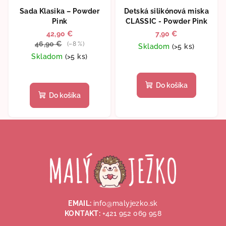
Sada Klasika – Powder
Detská silikónová miska
Pink
CLASSIC - Powder Pink
42,90 €
7,90 €
46,90 €
(–8 %)
Skladom
(>5 ks)
Skladom
(>5 ks)
Do košíka
Do košíka
Z
á
p
ä
t
i
EMAIL:
info@malyjezko.sk
e
KONTAKT:
+421 952 069 958