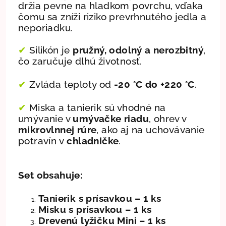
držia pevne na hladkom povrchu, vďaka
čomu sa zníži riziko prevrhnutého jedla a
neporiadku.
✔
Silikón je
pružný, odolný a nerozbitný
,
čo zaručuje dlhú životnosť.
✔
Zvláda teploty od
-20 °C do +220 °C
.
✔
Miska a tanierik sú vhodné na
umývanie v
umývačke riadu
, ohrev v
mikrovlnnej rúre
, ako aj na uchovávanie
potravín v
chladničke
.
Set obsahuje:
Tanierik s prísavkou – 1 ks
Misku s prísavkou – 1 ks
Drevenú lyžičku Mini – 1 ks