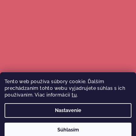
Tento web používa súbory cookie. Ďalším
prechádzaním tohto webu vyjadrujete súhlas s ich
Sledovať na Instagrame
používaním. Viac informácií
tu
.
Nastavenie
Copyright 2026
Malý Ježko
. Všetky práva vyhradené.
Súhlasím