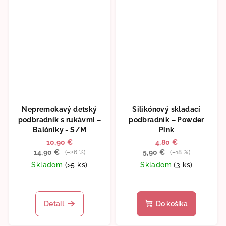
Nepremokavý detský
Silikónový skladací
podbradník s rukávmi –
podbradník – Powder
Balóniky - S/M
Pink
10,90 €
4,80 €
14,90 €
5,90 €
(–26 %)
(–18 %)
Skladom
(>5 ks)
Skladom
(3 ks)
Detail
Do košíka