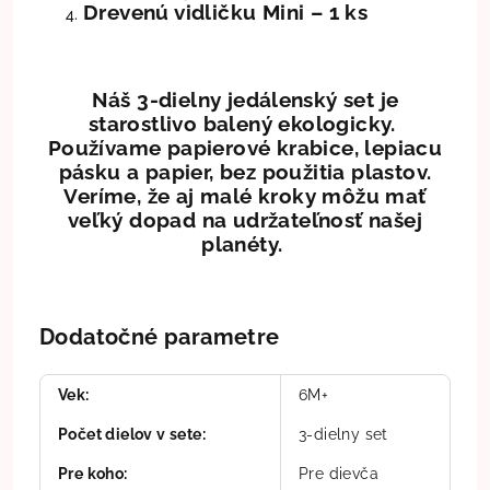
Drevenú vidličku Mini – 1 ks
Náš 3-dielny jedálenský set je
starostlivo balený ekologicky.
Používame papierové krabice, lepiacu
pásku a papier, bez použitia plastov.
Veríme, že aj malé kroky môžu mať
veľký dopad na udržateľnosť našej
planéty.
Dodatočné parametre
Vek
:
6M+
Počet dielov v sete
:
3-dielny set
Pre koho
:
Pre dievča