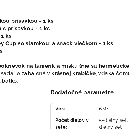
ľkou prísavkou - 1 ks
a
s prísavkou - 1 ks
 1 ks
y Cup so slamkou a snack viečkom - 1 ks
s
okrievok na tanierik a misku (nie sú hermetické
 sada je zabalená v
krásnej krabičke
, vďaka čomu
ábätko.
Dodatočné parametre
Vek
:
6M+
Počet dielov v
5-dielny set,
sete
:
dielny set