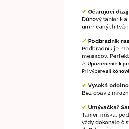
✔
Očarujúci dizaj
Dúhový tanierik a
umrnčaných tvári
✔
Podbradník ras
Podbradník je mož
mesiacov. Perfekt
⚠️
Upozornenie k pr
Pri výbere
silikónov
✔
Vysoká odolno
Bez obáv z mrazni
✔
Umývačka? Sa
Tanier, miska, po
vždy dokonale čis