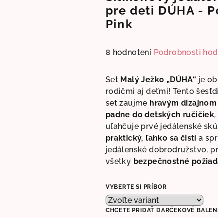
pre deti DÚHA - 
Pink
Priemerné
8 hodnotení
Podrobnosti hod
hodnotenie
produktu
Set
Malý Ježko „DÚHA“
je ob
je
rodičmi aj deťmi! Tento šesťd
5,0
set zaujme
hravým dizajnom
z
padne do detských ručičiek
5
uľahčuje prvé jedálenské skú
hviezdičiek.
praktický, ľahko sa čistí
a spr
jedálenské dobrodružstvo, p
všetky
bezpečnostné požia
VYBERTE SI PRÍBOR
CHCETE PRIDAŤ DARČEKOVÉ BALEN