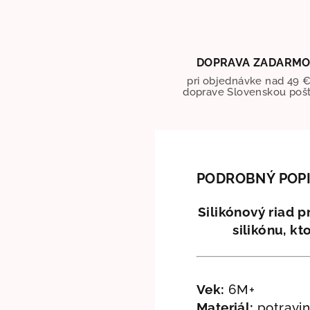
DOPRAVA ZADARM
pri objednávke nad 49 €
doprave Slovenskou poš
PODROBNÝ POP
Silikónový riad 
silikónu, k
Vek:
6M+
Materiál:
potraviná