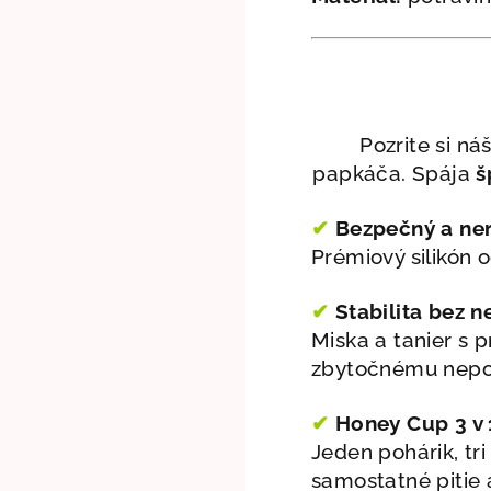
Pozrite si ná
papkáča. Spája
š
✔
Bezpečný a ner
Prémiový silikón 
✔
Stabilita bez n
Miska a tanier s 
zbytočnému nepo
✔
H
oney Cup 3 v 
Jeden pohárik, tr
samostatné pitie 