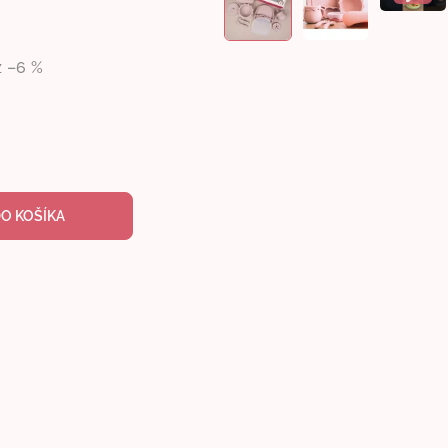
ž –6 %
DO KOŠÍKA