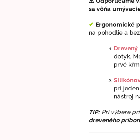
⚠️
Odporúčame vš
sa vôňa umývacieh
✔
Ergonomické pr
na pohodlie a b
ez
Drevený 
dotyk. M
prvé kŕm
Silikóno
pri jeden
nástroj n
TIP:
Pri výbere pr
dreveného príbor