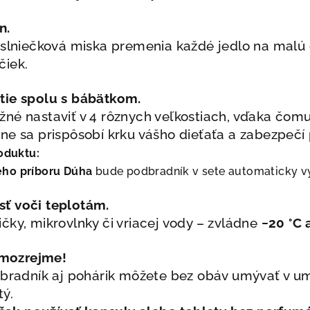
n.
 slniečková miska premenia každé jedlo na malú
čiek.
tie spolu s bábätkom.
né nastaviť v 4 rôznych veľkostiach, vďaka čomu
ne sa prispôsobí krku vášho dieťaťa a zabezpečí 
oduktu:
ého príboru Dúha
bude podbradník v sete automaticky 
sť
voči teplotám.
čky, mikrovlnky či vriacej vody – zvládne
−20 °C 
mozrejme!
dbradník aj pohárik môžete bez obáv umývať v um
tý.