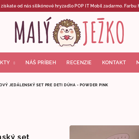
skate od nás silikónové hryzadlo POP IT Mobil zadarmo. Farbu h
KTY
NÁŠ PRÍBEH
RECENZIE
KONTAKT
OVÝ JEDÁLENSKÝ SET PRE DETI DÚHA - POWDER PINK
nský set