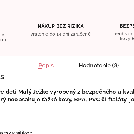
BEZP
NÁKUP BEZ RIZIKA
O
neobsahu
vrátenie do 14 dní zaručené
 a
kovy B
tou
Popis
Hodnotenie (8)
IS
pre deti Malý Ježko vyrobený z bezpečného a kva
torý neobsahuje
ťažké kovy, BPA, PVC či ftaláty, 
rský silikón.