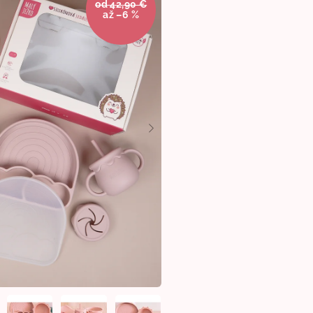
od 42,90 €
až –6 %