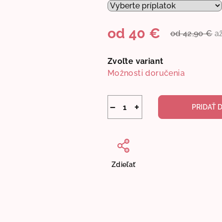
od
40 €
od 42,90 €
a
Jednotková
cena:
Zvoľte variant
Možnosti doručenia
−
+
PRIDAŤ 
Zdieľať