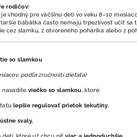
e rodičov:
 je vhodný pre väčšinu detí vo veku 8–10 mesiaco
Staršie bábätká často nemajú trpezlivosť učiť sa 
tie cez slamku, z otvoreného pohárika alebo z p
itie so slamkou
siacov, podľa zručností dieťaťa)
a nasadíte
viečko so slamkou
, ktoré:
eťaťu
lepšie regulovať prietok tekutiny
,
 ústne svaly
,
 deti, ktoré už chcú piť
viac a jednoduchšie
.