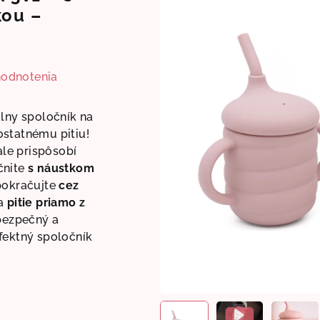
kou –
hodnotenia
álny spoločník na
ostatnému pitiu!
le prispôsobí
čnite
s náustkom
pokračujte
cez
na
pitie priamo z
 bezpečný a
fektný spoločník