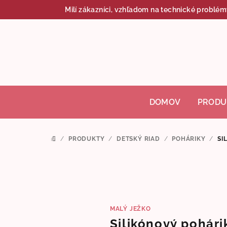
Prejsť
Milí zákazníci, vzhľadom na technické problém
na
obsah
DOMOV
PRODU
/
PRODUKTY
/
DETSKÝ RIAD
/
POHÁRIKY
/
SI
DOMOV
MALÝ JEŽKO
Silikónový pohárik