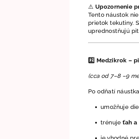
⚠️
Upozornenie pr
Tento náustok nie
prietok tekutiny. 
uprednostňujú pi
2️⃣
Medzikrok – p
(cca od 7–8 –9 me
Po odňatí náustk
umožňuje di
trénuje
ťah a
je vhodné pre