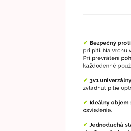
✔
Bezpečný proti
pri pití. Na vrch
Pri prevrátení po
každodenné použív
✔
3v1 univerzáln
zvládnuť pitie úp
✔
Ideálny objem 
osvieženie
.
✔
Jednoduchá sta