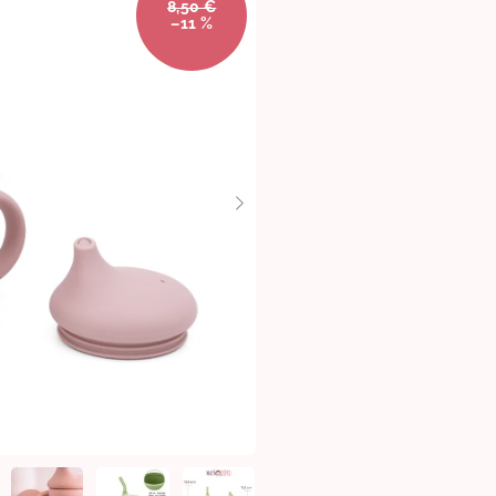
8,50 €
–11 %