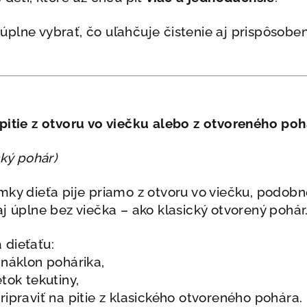
úplne vybrať, čo uľahčuje čistenie aj prispôsob
– pitie z otvoru vo viečku alebo z otvoreného poh
cký pohár)
mky dieťa pije priamo z otvoru vo viečku, podobn
aj úplne bez viečka – ako klasický otvorený pohár
 dieťaťu:
 náklon pohárika,
tok tekutiny,
ripraviť na pitie z klasického otvoreného pohára.