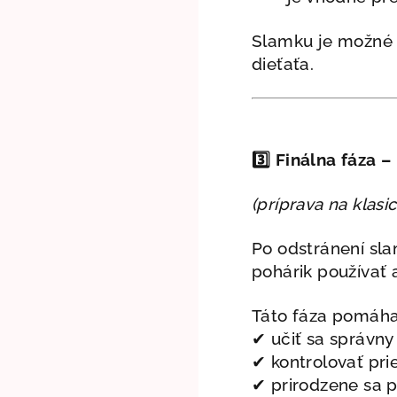
Slamku je možné 
dieťaťa.
3️⃣ Finálna fáza 
(príprava na klasi
Po odstránení sla
pohárik používať 
Táto fáza pomáha
✔ učiť sa správny
✔ kontrolovať prie
✔ prirodzene sa p