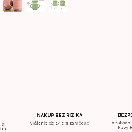
BEZP
NÁKUP BEZ RIZIKA
O
neobsahu
vrátenie do 14 dní zaručené
 a
kovy B
tou