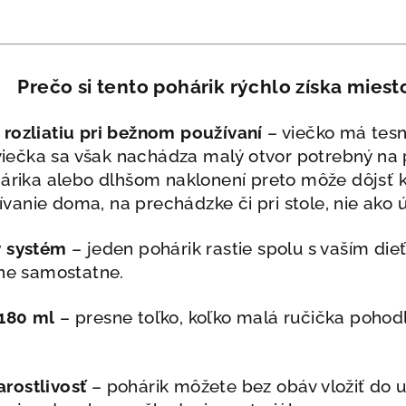
Prečo si tento pohárik rýchlo získa miest
 rozliatiu pri bežnom používaní
– viečko má tesni
u viečka sa však nachádza malý otvor potrebný na
hárika alebo dlhšom naklonení preto môže dôjsť k 
anie doma, na prechádzke či pri stole, nie ako ú
y systém
– jeden pohárik rastie spolu s vaším d
lne samostatne.
180 ml
– presne toľko, koľko malá ručička pohod
rostlivosť
– pohárik môžete bez obáv vložiť do u