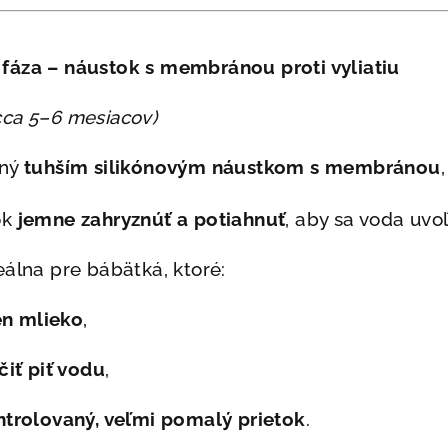
fáza – náustok s membránou proti vyliatiu
cca 5–6 mesiacov)
ený
tuhším silikónovým náustkom s membránou
ok
jemne zahryznúť a potiahnuť
, aby sa voda uvoľ
eálna pre bábätká, ktoré:
en mlieko
,
čiť piť vodu
,
ntrolovaný, veľmi pomalý prietok
.