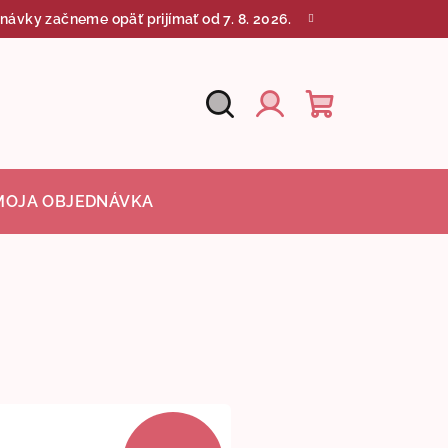
návky začneme opäť prijímať od 7. 8. 2026.
Hľadať
Nákupný
Prihlásenie
košík
MOJA OBJEDNÁVKA