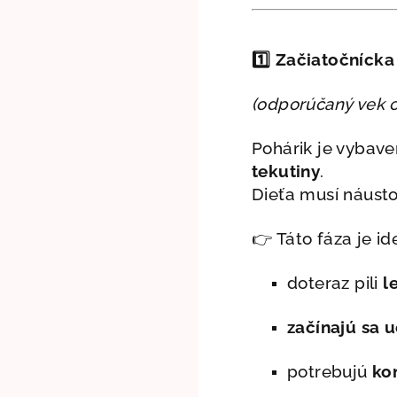
1️⃣
Začiatočnícka 
(odporúčaný vek 
Pohárik je vybav
tekutiny
.
Dieťa musí náust
👉 Táto fáza je id
doteraz pili
l
začínajú sa u
potrebujú
ko