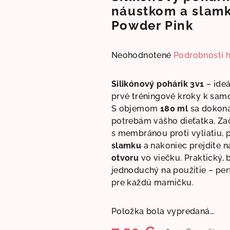
náustkom a slam
Powder Pink
Priemerné
Neohodnotené
Podrobnosti 
hodnotenie
produktu
Silikónový pohárik 3v1
–
ide
je
prvé tréningové kroky k sam
0,0
S objemom
180 ml
sa dokona
z
potrebám vášho dieťatka. Za
5
s membránou proti vyliatiu, 
hviezdičiek.
slamku
a nakoniec prejdite 
otvoru
vo viečku. Praktický,
jednoduchý na použitie – per
pre každú mamičku.
Položka bola vypredaná…