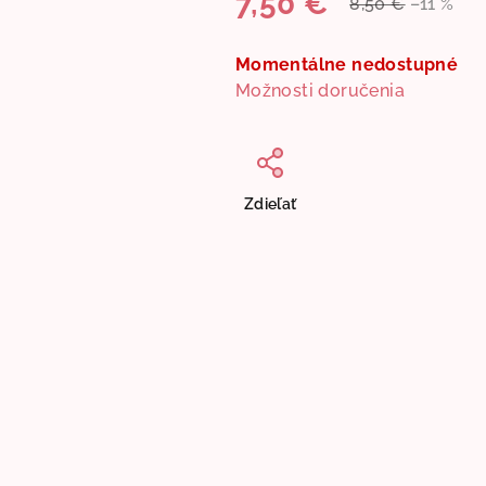
7,50 €
8,50 €
–11 %
Jednotková
cena:
Momentálne nedostupné
Možnosti doručenia
Zdieľať