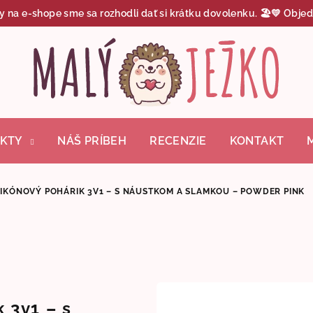
y na e-shope sme sa rozhodli dať si krátku dovolenku. 🏖️💛 Objed
KTY
NÁŠ PRÍBEH
RECENZIE
KONTAKT
LIKÓNOVÝ POHÁRIK 3V1 – S NÁUSTKOM A SLAMKOU – POWDER PINK
 3v1 – s