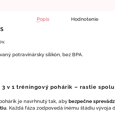
Popis
Hodnotenie
IS
ov.
vaný potravinársky silikón, bez BPA.
3 v 1 tréningový pohárik – rastie spol
pohárik je navrhnutý tak, aby
bezpečne sprevádza
tiu
. Každá fáza zodpovedá inému štádiu vývoja di