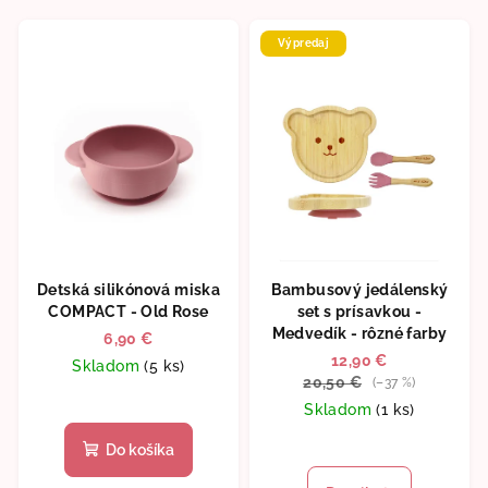
Výpredaj
Detská silikónová miska
Bambusový jedálenský
COMPACT - Old Rose
set s prísavkou -
Medvedík - rôzné farby
6,90 €
12,90 €
Skladom
(5 ks)
20,50 €
(–37 %)
Skladom
(1 ks)
Priemerné
Do košíka
hodnotenie
produktu