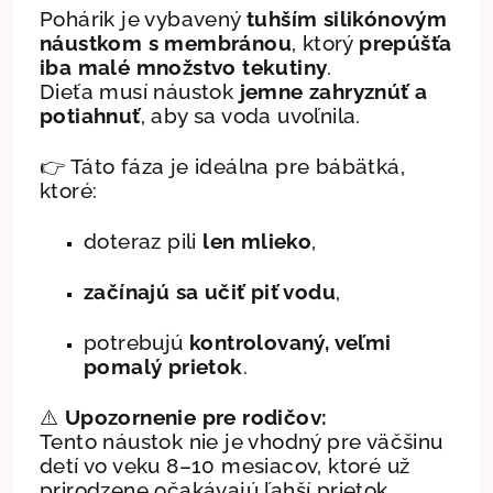
Pohárik je vybavený
tuhším silikónovým
náustkom s membránou
, ktorý
prepúšťa
iba malé množstvo tekutiny
.
Dieťa musí náustok
jemne zahryznúť a
potiahnuť
, aby sa voda uvoľnila.
👉 Táto fáza je ideálna pre bábätká,
ktoré:
doteraz pili
len mlieko
,
začínajú sa učiť piť vodu
,
potrebujú
kontrolovaný, veľmi
pomalý prietok
.
⚠️
Upozornenie pre rodičov:
Tento náustok nie je vhodný pre väčšinu
detí vo veku 8–10 mesiacov, ktoré už
prirodzene očakávajú ľahší prietok