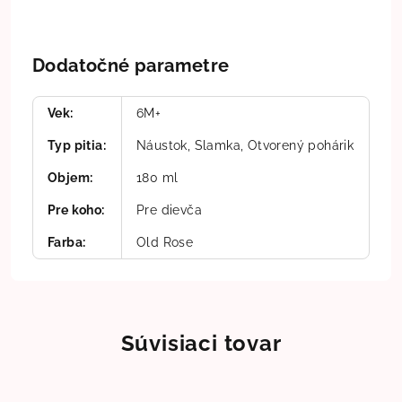
Dodatočné parametre
Vek
:
6M+
Typ pitia
:
Náustok, Slamka, Otvorený pohárik
Objem
:
180 ml
Pre koho
:
Pre dievča
Farba
:
Old Rose
Súvisiaci tovar