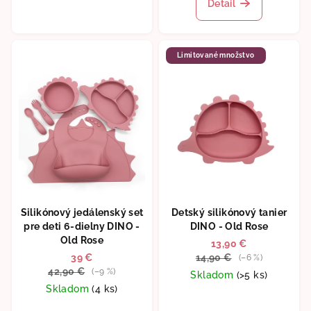
Detail
je
5,0
z
5
Limitované množstvo
hviezdičiek.
Silikónový jedálenský set
Detský silikónový tanier
pre deti 6-dielny DINO -
DINO - Old Rose
Old Rose
13,90 €
39 €
14,90 €
(–6 %)
42,90 €
(–9 %)
Skladom
(>5 ks)
Skladom
(4 ks)