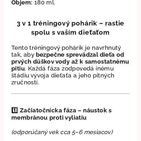
Objem:
180 ml.
3 v 1 tréningový pohárik – rastie
spolu s vaším dieťaťom
Tento tréningový pohárik je navrhnutý
tak, aby
bezpečne sprevádzal dieťa od
prvých dúškov vody až k samostatnému
pitiu
. Každá fáza zodpovedá inému
štádiu vývoja dieťaťa a jeho pitných
zručností.
1️⃣
Začiatočnícka fáza – náustok s
membránou proti vyliatiu
(odporúčaný vek cca 5–6 mesiacov)