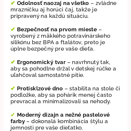
✔
Odolnosť naozaj na všetko
– zvládne
mrazničku aj horúci čaj, takže je
pripravený na každú situáciu.
✔
Bezpečnosť na prvom mieste
–
vyrobený z mäkkého potravinárskeho
silikónu bez BPA a ftalátov, preto je
úplne bezpečný pre vaše dieťa.
✔
Ergonomický tvar
– navrhnutý tak,
aby sa pohodlne držal v detskej rúčke a
uľahčoval samostatné pitie.
✔
Protisklzové dno
– stabilita na stole či
podložke, aby sa pohárik menej často
prevracal a minimalizovali sa nehody.
✔
Moderný dizajn a nežné pastelové
farby
– dokonalá kombinácia štýlu a
jemnosti pre vaše dieťatko.