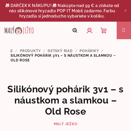
Prejsť
🎁 DARČEK K NÁKUPU! 🎁 Nakúpte nad 59 € a získate od
na
nás silikónové hryzadlo POP IT Mobil zadarmo. Farbu
obsah
hryzadla si jednoducho vyberiete v košíku.
Nákupný
Hľadať
Prihlásenie
/
PRODUKTY
/
DETSKÝ RIAD
/
POHÁRIKY
/
DOMOV
košík
SILIKÓNOVÝ POHÁRIK 3V1 – S NÁUSTKOM A SLAMKOU –
OLD ROSE
Silikónový pohárik 3v1 – s
náustkom a slamkou –
Old Rose
MALÝ JEŽKO