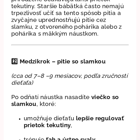
tekutiny. Staršie bábätká často nemajú
trpezlivosť učiť sa tento spôsob pitia a
zvyčajne uprednostňujú pitie cez
slamku, z otvoreného pohárika alebo z
pohárika s mäkkým náustkom.
2️⃣
Medzikrok – pitie so slamkou
(cca od 7–8 –9 mesiacov, podľa zručností
dieťaťa)
Po odňatí náustka nasadíte
viečko so
slamkou
, ktoré:
umožňuje dieťaťu
lepšie regulovať
prietok tekutiny
,
trénuje
ťah a ústne svaly
,