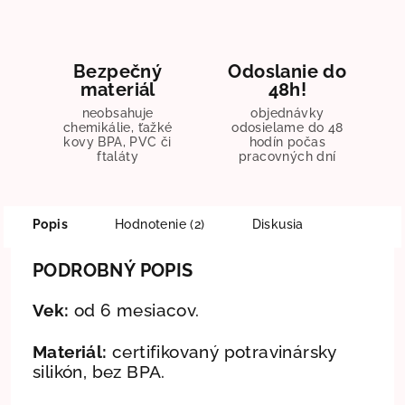
Bezpečný
Odoslanie do
materiál
48h!
neobsahuje
objednávky
chemikálie, ťažké
odosielame do 48
kovy BPA, PVC či
hodín počas
ftaláty
pracovných dní
Popis
Hodnotenie (2)
Diskusia
PODROBNÝ POPIS
Vek:
od 6 mesiacov.
Materiál:
certifikovaný potravinársky
silikón, bez BPA.