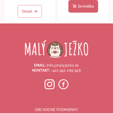
Do košíka
Detail
Z
á
p
ä
t
i
EMAIL:
info@malyjezko.sk
e
KONTAKT:
+421 952 069 958
OBCHODNÉ PODMIENKY