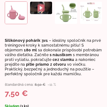
Silikónový pohárik 3v1
–
ideálny spoločník na prvé
tréningové kroky k samostatnému pitiu!
S
objemom
180 ml
sa dokonale prispôsobí potrebám
vášho dieťatka. Začnite
s náustkom
s membránou
proti vyliatiu, pokračujte
cez slamku
a nakoniec
prejdite na
pitie priamo z otvoru
vo viečku.
Praktický, bezpečný a jednoduchý na použitie –
perfektný spoločník pre každú mamičku.
štandardná cena:
8,50 €
–11 %
7,50 €
Jednotková
Skladom
(1 ks)
cena: