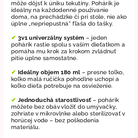
môže dôjsť k úniku tekutiny. Pohárik je
ideálny na každodenné používanie
doma, na prechádzke či pri stole, nie ako
úplne „nepriepustná“ fľaša do tašky.
✔
3v1 univerzálny systém
– jeden
pohárik rastie spolu s vaším dieťatkom a
pomáha mu krok za krokom zvládnuť
pitie úplne samostatne.
✔
Ideálny objem 180 ml
– presne toľko,
koľko malá ručička pohodlne uchopí a
koľko dieťa potrebuje na osvieženie
.
✔
Jednoduchá starostlivosť
– pohárik
môžete bez obáv vložiť do umývačky,
zohriate v mikrovlnke alebo sterilizovať v
horúcej vode – bez poškodenia
materiálu.