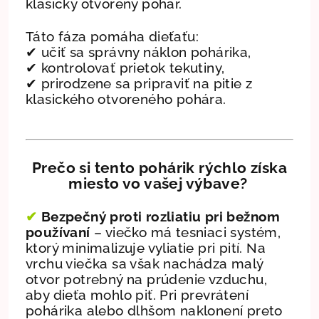
klasický otvorený pohár.
Táto fáza pomáha dieťaťu:
✔ učiť sa správny náklon pohárika,
✔ kontrolovať prietok tekutiny,
✔ prirodzene sa pripraviť na pitie z
klasického otvoreného pohára.
Prečo si tento pohárik rýchlo získa
miesto vo vašej výbave?
✔
Bezpečný proti rozliatiu pri bežnom
používaní
– viečko má tesniaci systém,
ktorý minimalizuje vyliatie pri pití. Na
vrchu viečka sa však nachádza malý
otvor potrebný na prúdenie vzduchu,
aby dieťa mohlo piť. Pri prevrátení
pohárika alebo dlhšom naklonení preto