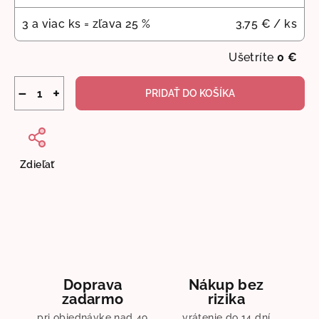
3 a viac ks = zľava 25 %
3,75 €
/ ks
Ušetríte
0 €
−
+
PRIDAŤ DO KOŠÍKA
Zdieľať
Doprava
Nákup bez
zadarmo
rizika
pri objednávke nad 49
vrátenie do 14 dní