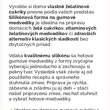
Vyrobte si doma
vlastné želatínové
cukríky
presne podľa vašich predstáv.
Silikónová forma na gumové
medvedíky
je ideálna na prípravu
domácich
želé cukríkov, vitamínových
želatínových medvedíkov
či
zdravších
alternatív klasických sladkostí
bez
zbytočných prísad.
Vďaka
kvalitnému silikónu
sa hotové
gumové medvedíky z formy zvyčajne
vyberajú jednoducho a zachovajú si
pekný tvar. Výsledok však závisí aj od
použitého receptu a správneho
stuhnutia zmesi.
Príprava je rýchla,
zábavná a zvládnu ju aj deti – stačí
naliať pripravenú zmes, nechať stuhnúť
a vybrať hotové medvedíky.
✔
Ideálna na domáce gumové cukríky a