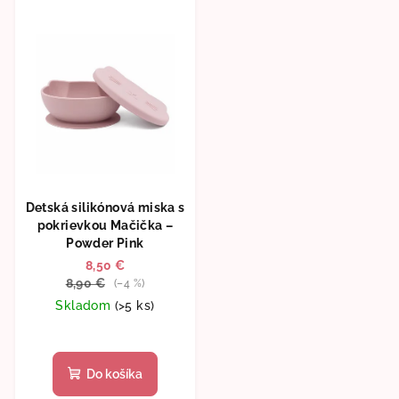
Detská silikónová miska s
pokrievkou Mačička –
Powder Pink
8,50 €
8,90 €
(–4 %)
Skladom
(>5 ks)
Priemerné
hodnotenie
produktu
Do košíka
je