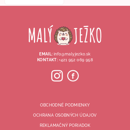
5,0
Z
z
5
á
hviezdičiek.
p
ä
t
i
EMAIL:
info@malyjezko.sk
e
KONTAKT:
+421 952 069 958
OBCHODNÉ PODMIENKY
OCHRANA OSOBNÝCH ÚDAJOV
REKLAMAČNÝ PORIADOK