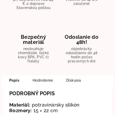
€ a doprave
zaručené
Slovenskou poštou
Bezpečný
Odoslanie do
materiál
48h!
neobsahuje
objednávky
chemikálie, ťažké
odosielame do 48
kovy BPA, PVC či
hodín počas
ftaláty
pracovných dní
Popis
Hodnotenie
Diskusia
PODROBNÝ POPIS
Materiál:
potravinársky silikón
Rozmery:
15 × 22 cm