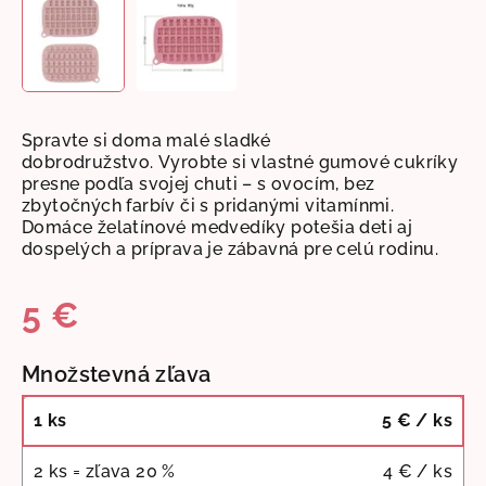
Spravte si doma malé sladké
dobrodružstvo.
Vyrobte si vlastné gumové cukríky
presne podľa svojej chuti – s ovocím, bez
zbytočných farbív či s pridanými vitamínmi.
Domáce želatínové medvedíky potešia deti aj
dospelých a príprava je zábavná pre celú rodinu.
5 €
Jednotková
Množstevná zľava
cena:
1 ks
5 €
/ ks
2 ks = zľava 20 %
4 €
/ ks