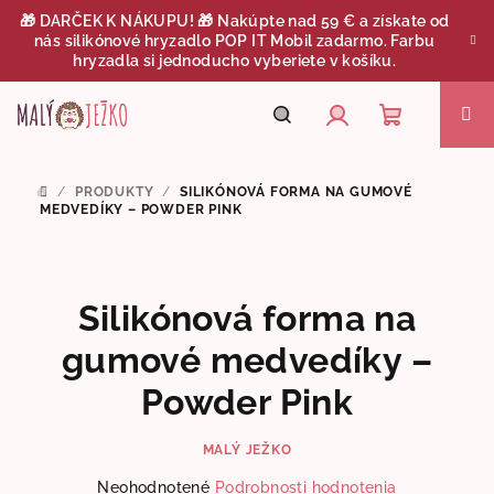
Prejsť
🎁 DARČEK K NÁKUPU! 🎁 Nakúpte nad 59 € a získate od
na
nás silikónové hryzadlo POP IT Mobil zadarmo. Farbu
obsah
hryzadla si jednoducho vyberiete v košíku.
Nákupný
Hľadať
Prihlásenie
/
PRODUKTY
/
SILIKÓNOVÁ FORMA NA GUMOVÉ
DOMOV
košík
MEDVEDÍKY – POWDER PINK
Silikónová forma na
gumové medvedíky –
Powder Pink
MALÝ JEŽKO
Priemerné
Neohodnotené
Podrobnosti hodnotenia