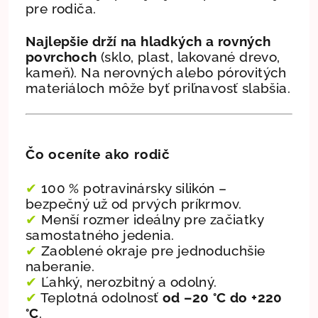
pre rodiča.
Najlepšie drží na hladkých a rovných
povrchoch
(sklo, plast, lakované drevo,
kameň). Na nerovných alebo pórovitých
materiáloch môže byť priľnavosť slabšia.
Čo oceníte ako rodič
✔
100 % potravinársky silikón –
bezpečný už od prvých príkrmov.
✔
Menší rozmer ideálny pre začiatky
samostatného jedenia.
✔
Zaoblené okraje pre jednoduchšie
naberanie.
✔
Ľahký, nerozbitný a odolný.
✔
Teplotná odolnosť
od –20 °C do +220
°C
.