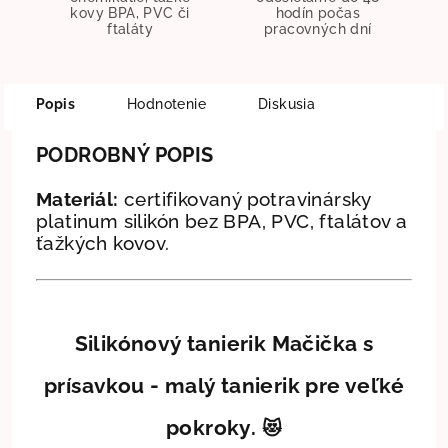
kovy BPA, PVC či
hodín počas
ftaláty
pracovných dní
Popis
Hodnotenie
Diskusia
PODROBNÝ POPIS
Materiál:
certifikovaný potravinársky
platinum silikón bez BPA, PVC, ftalátov a
ťažkých kovov.
Silikónový tanierik Mačička s
prísavkou - malý tanierik pre veľké
pokroky.
😻