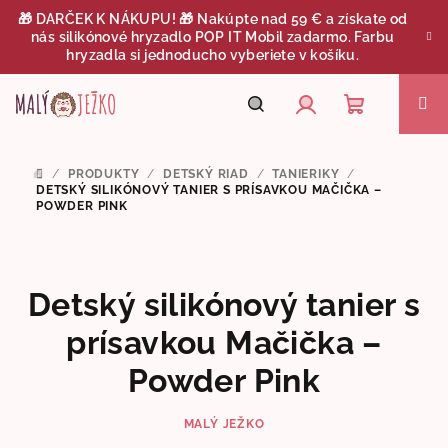
Prejsť
🎁 DARČEK K NÁKUPU! 🎁 Nakúpte nad 59 € a získate od
na
nás silikónové hryzadlo POP IT Mobil zadarmo. Farbu
obsah
hryzadla si jednoducho vyberiete v košíku.
Nákupný
Hľadať
Prihlásenie
/
PRODUKTY
/
DETSKÝ RIAD
/
TANIERIKY
/
DOMOV
košík
DETSKÝ SILIKÓNOVÝ TANIER S PRÍSAVKOU MAČIČKA –
POWDER PINK
Detský silikónový tanier s
prísavkou Mačička –
Powder Pink
MALÝ JEŽKO