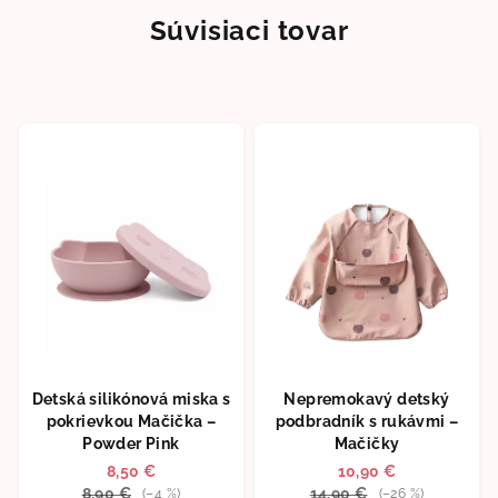
Súvisiaci tovar
Detská silikónová miska s
Nepremokavý detský
pokrievkou Mačička –
podbradník s rukávmi –
Powder Pink
Mačičky
8,50 €
10,90 €
8,90 €
14,90 €
(–4 %)
(–26 %)