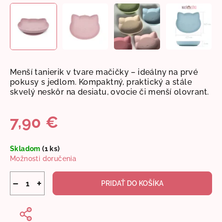
Menší tanierik v tvare mačičky – ideálny na prvé
pokusy s jedlom. Kompaktný, praktický a stále
skvelý neskôr na desiatu, ovocie či menší olovrant.
7,90 €
Jednotková
Skladom
(1 ks)
cena:
Možnosti doručenia
−
+
PRIDAŤ DO KOŠÍKA