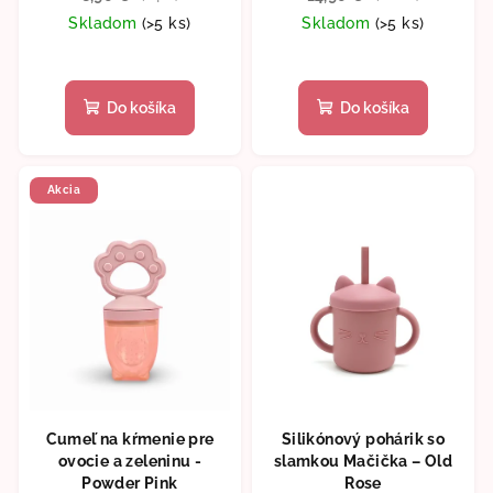
Skladom
(>5 ks)
Skladom
(>5 ks)
Priemerné
hodnotenie
produktu
Do košíka
Do košíka
je
5,0
z
5
Akcia
hviezdičiek.
Cumeľ na kŕmenie pre
Silikónový pohárik so
ovocie a zeleninu -
slamkou Mačička – Old
Powder Pink
Rose