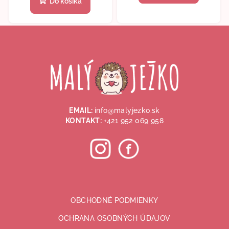
Do košíka
je
5,0
Z
z
5
á
hviezdičiek.
p
ä
t
i
EMAIL:
info@malyjezko.sk
e
KONTAKT:
+421 952 069 958
OBCHODNÉ PODMIENKY
OCHRANA OSOBNÝCH ÚDAJOV