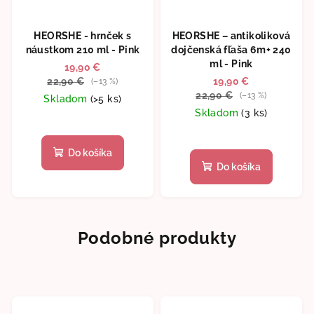
HEORSHE - hrnček s
HEORSHE – antikoliková
náustkom 210 ml - Pink
dojčenská fľaša 6m+ 240
ml - Pink
19,90 €
22,90 €
19,90 €
(–13 %)
22,90 €
(–13 %)
Skladom
(>5 ks)
Skladom
(3 ks)
Priemerné
hodnotenie
Priemerné
produktu
hodnotenie
Do košíka
je
produktu
Do košíka
5,0
je
z
5,0
5
z
hviezdičiek.
5
Podobné produkty
hviezdičiek.