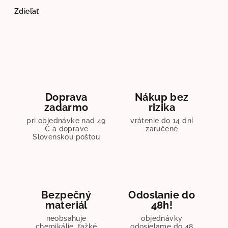
Zdieľať
Doprava
Nákup bez
zadarmo
rizika
pri objednávke nad 49
vrátenie do 14 dní
€ a doprave
zaručené
Slovenskou poštou
Bezpečný
Odoslanie do
materiál
48h!
neobsahuje
objednávky
chemikálie, ťažké
odosielame do 48