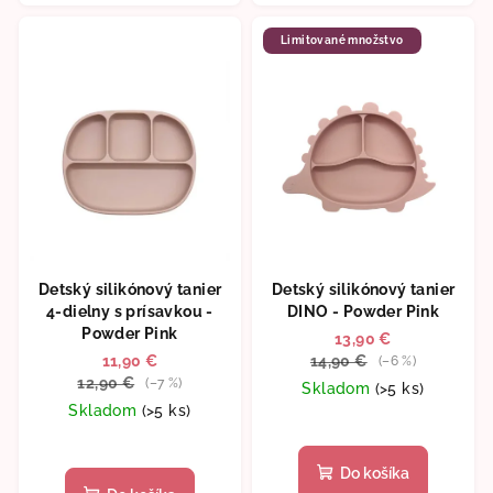
Limitované množstvo
Detský silikónový tanier
Detský silikónový tanier
4-dielny s prísavkou -
DINO - Powder Pink
Powder Pink
13,90 €
11,90 €
14,90 €
(–6 %)
12,90 €
(–7 %)
Skladom
(>5 ks)
Skladom
(>5 ks)
Priemerné
hodnotenie
Do košíka
produktu