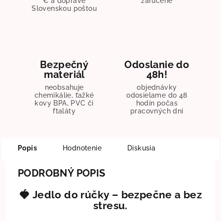
€ a doprave
zaručené
Slovenskou poštou
Bezpečný
Odoslanie do
materiál
48h!
neobsahuje
objednávky
chemikálie, ťažké
odosielame do 48
kovy BPA, PVC či
hodín počas
ftaláty
pracovných dní
Popis
Hodnotenie
Diskusia
PODROBNÝ POPIS
🍓
Jedlo do rúčky – bezpečne a bez
stresu.