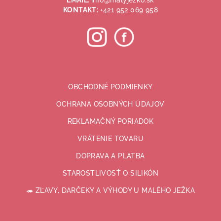
EMAIL:
info@malyjezko.sk
e
KONTAKT:
+421 952 069 958
OBCHODNÉ PODMIENKY
OCHRANA OSOBNÝCH ÚDAJOV
REKLAMAČNÝ PORIADOK
VRÁTENIE TOVARU
DOPRAVA A PLATBA
STAROSTLIVOSŤ O SILIKÓN
🦔 ZĽAVY, DARČEKY A VÝHODY U MALÉHO JEŽKA