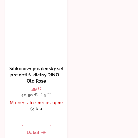
hviezdičiek.
Silikónový jedálenský set
pre deti 6-dielny DINO -
Old Rose
39 €
42,90 €
(–9 %)
Momentálne nedostupné
(4 ks)
Detail