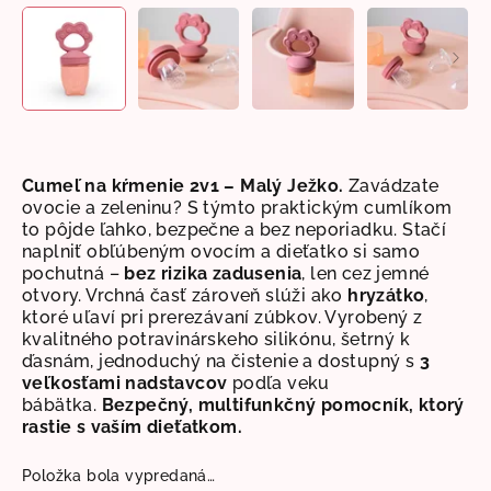
Cumeľ na kŕmenie 2v1 – Malý Ježko.
Zavádzate
ovocie a zeleninu? S týmto praktickým cumlíkom
to pôjde ľahko, bezpečne a bez neporiadku. Stačí
naplniť obľúbeným ovocím a dieťatko si samo
pochutná –
bez rizika zadusenia
, len cez jemné
otvory. Vrchná časť zároveň slúži ako
hryzátko
,
ktoré uľaví pri prerezávaní zúbkov. Vyrobený z
kvalitného potravinárskeho silikónu, šetrný k
ďasnám, jednoduchý na čistenie a dostupný s
3
veľkosťami nadstavcov
podľa veku
bábätka.
Bezpečný, multifunkčný pomocník, ktorý
rastie s vaším dieťatkom.
Položka bola vypredaná…