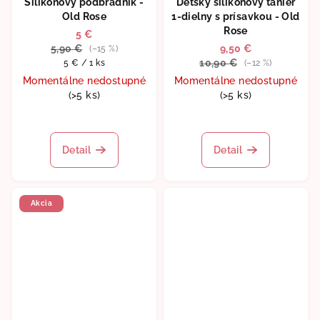
Silikónový podbradník -
Detský silikónový tanier
Old Rose
1-dielny s prísavkou - Old
Rose
5 €
5,90 €
9,50 €
(–15 %)
Jednotková
10,90 €
5 € / 1 ks
(–12 %)
cena:
Momentálne nedostupné
Momentálne nedostupné
(>5 ks)
(>5 ks)
Detail
Detail
Akcia