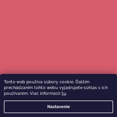
Tento web používa súbory cookie. Ďalším
prechádzaním tohto webu vyjadrujete súhlas s ich
Sledovať na Instagrame
používaním. Viac informácií
tu
.
Nastavenie