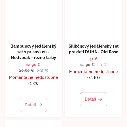
Bambusový jedálenský
Silikónový jedálenský set
set s prísavkou -
pre deti DÚHA - Old Rose
Medvedík - rôzné farby
41 €
12,90 €
42,90 €
(–4 %)
20,50 €
(–37 %)
Momentálne nedostupné
Momentálne nedostupné
(>5 ks)
(1 ks)
Priemerné
Priemerné
hodnotenie
hodnotenie
produktu
Detail
produktu
je
Detail
je
5,0
5,0
z
z
5
5
hviezdičiek.