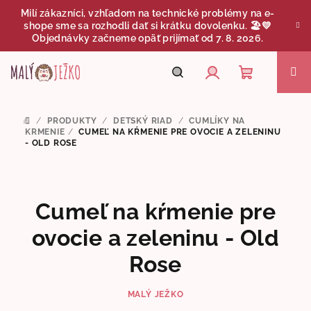
Prejsť
Milí zákazníci, vzhľadom na technické problémy na e-
na
shope sme sa rozhodli dať si krátku dovolenku. 🏖️💛
obsah
Objednávky začneme opäť prijímať od 7. 8. 2026.
Nákupný
Hľadať
Prihlásenie
/
PRODUKTY
/
DETSKÝ RIAD
/
CUMLÍKY NA
DOMOV
košík
KRMENIE​
/
CUMEĽ NA KŔMENIE PRE OVOCIE A ZELENINU
- OLD ROSE
Cumeľ na kŕmenie pre
ovocie a zeleninu - Old
Rose
MALÝ JEŽKO