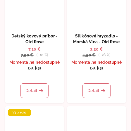
Detský kovový príbor -
Silikónové hryzadlo -
Old Rose
Morská Vlna - Old Rose
7,10 €
3,20 €
7,90 €
4,50 €
(–10 %)
(–28 %)
Momentálne nedostupné
Momentálne nedostupné
(>5 ks)
(>5 ks)
Detail
Detail
Výpredaj