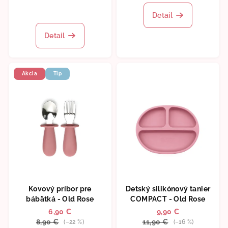
hodnotenie
Priemerné
produktu
Detail
hodnotenie
je
produktu
5,0
Detail
je
z
5,0
5
z
hviezdičiek.
5
Akcia
Tip
hviezdičiek.
Kovový príbor pre
Detský silikónový tanier
bábätká - Old Rose
COMPACT - Old Rose
6,90 €
9,90 €
8,90 €
11,90 €
(–22 %)
(–16 %)