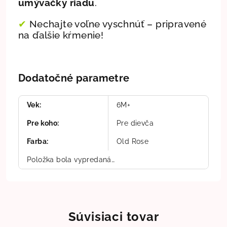
umývačky riadu
.
✔
Nechajte voľne vyschnúť – pripravené
na ďalšie kŕmenie!
Dodatočné parametre
Vek
:
6M+
Pre koho
:
Pre dievča
Farba
:
Old Rose
Položka bola vypredaná…
Súvisiaci tovar