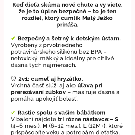
Keď dieťa skúma nové chute a vy viete,
že je to úplne bezpečné – to je ten
rozdiel, ktorý cumlík Malý Ježko
prináša.
✔
Bezpečný a šetrný k detským ústam.
Vyrobený z prvotriedneho
potravinárskeho silikónu bez BPA –
netoxický, mäkký a ideálny pre citlivé
ďasná tých najmenších.
🦷
2v1: cumeľ aj hryzátko.
Vrchná časť slúži aj ako
úľava pri
prerezávaní zúbkov
– masíruje ďasná a
pomáha upokojiť bolesť.
✔
Rastie spolu s vaším bábätkom
V balení nájdete
tri rôzne nástavce:
–
S
(4–6
mes.),
M
(6–12
mes.),
L
(
1
2
M
+
)
, ktoré
prispôsobíte veku a potrebám dieťatka.