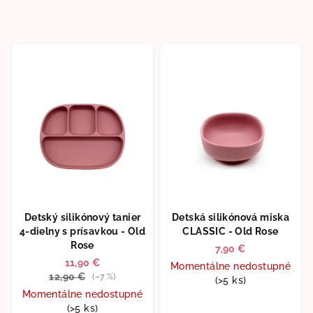
Detský silikónový tanier
Detská silikónová miska
4-dielny s prísavkou - Old
CLASSIC - Old Rose
Rose
7,90 €
11,90 €
Momentálne nedostupné
12,90 €
(–7 %)
(>5 ks)
Momentálne nedostupné
Priemerné
(>5 ks)