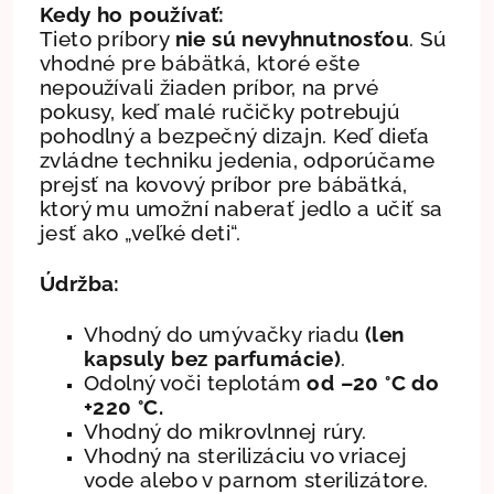
Kedy ho používať:
Tieto príbory
nie sú nevyhnutnosťou
. Sú
vhodné pre bábätká, ktoré ešte
nepoužívali žiaden príbor, na prvé
pokusy, keď malé ručičky potrebujú
pohodlný a bezpečný dizajn. Keď dieťa
zvládne techniku jedenia, odporúčame
prejsť na kovový príbor pre bábätká,
ktorý mu umožní naberať jedlo a učiť sa
jesť ako „veľké deti“.
Údržba:
Vhodný do umývačky riadu
(len
kapsuly bez parfumácie)
.
Odolný voči teplotám
od –20 °C do
+220 °C.
Vhodný do mikrovlnnej rúry.
Vhodný na sterilizáciu vo vriacej
vode alebo v parnom sterilizátore.