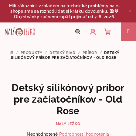
Prejsť
Milí zákazníci, vzhľadom na technické problémy na e-
na
shope sme sa rozhodli dať si krátku dovolenku. 🏖️💛
obsah
Objednávky začneme opäť prijímať od 7. 8. 2026.
Nákupný
Hľadať
Prihlásenie
/
PRODUKTY
/
DETSKÝ RIAD
/
PRÍBOR
/
DETSKÝ
DOMOV
košík
SILIKÓNOVÝ PRÍBOR PRE ZAČIATOČNÍKOV - OLD ROSE
Detský silikónový príbor
pre začiatočníkov - Old
Rose
MALÝ JEŽKO
Priemerné
Neohodnotené
Podrobnosti hodnotenia