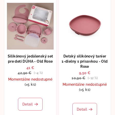
Silikónový jedálenský set
Detský silikónový tanier
pre deti DÚHA - Old Rose
1-dielny s prísavkou - Old
Rose
41 €
42,90 €
9,50 €
(–4 %)
10,90 €
(–12 %)
Momentálne nedostupné
(>5 ks)
Momentálne nedostupné
(>5 ks)
Priemerné
hodnotenie
produktu
Detail
je
Detail
5,0