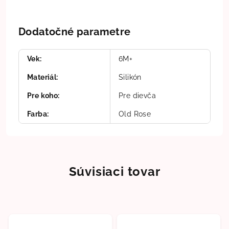
Dodatočné parametre
Vek
:
6M+
Materiál
:
Silikón
Pre koho
:
Pre dievča
Farba
:
Old Rose
Súvisiaci tovar