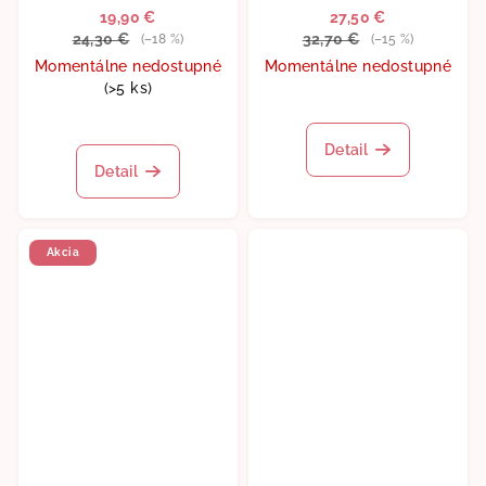
19,90 €
27,50 €
24,30 €
32,70 €
(–18 %)
(–15 %)
Momentálne nedostupné
Momentálne nedostupné
(>5 ks)
Priemerné
Priemerné
hodnotenie
hodnotenie
produktu
Detail
produktu
je
Detail
je
5,0
5,0
z
z
5
5
hviezdičiek.
Akcia
hviezdičiek.