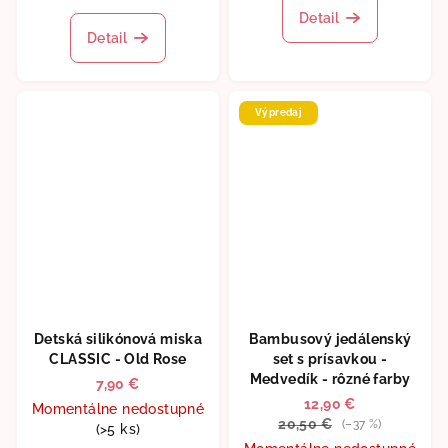
hodnotenie
Detail
produktu
Detail
je
5,0
z
5
Výpredaj
hviezdičiek.
Detská silikónová miska
Bambusový jedálenský
CLASSIC - Old Rose
set s prísavkou -
Medvedík - rôzné farby
7,90 €
12,90 €
Momentálne nedostupné
20,50 €
(–37 %)
(>5 ks)