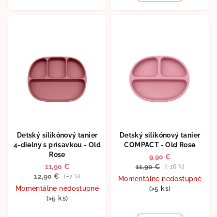
z
5
hviezdičiek.
Detský silikónový tanier
Detský silikónový tanier
4-dielny s prísavkou - Old
COMPACT - Old Rose
Rose
9,90 €
11,90 €
11,90 €
(–16 %)
12,90 €
(–7 %)
Momentálne nedostupné
Momentálne nedostupné
(>5 ks)
(>5 ks)
Priemerné