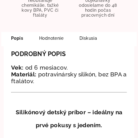
neobsahuje
objednávky
chemikálie, ťažké
odosielame do 48
kovy BPA, PVC či
hodín počas
ftaláty
pracovných dní
Popis
Hodnotenie
Diskusia
PODROBNÝ POPIS
Vek:
od 6 mesiacov.
Materiál:
potravinársky silikón, bez BPA a
ftalátov.
Silikónový detský príbor – ideálny na
prvé pokusy s jedením.