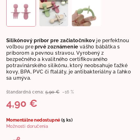
Silikónový príbor pre začiatočníkov
je perfektnou
voľbou pre
prvé zoznámenie
vášho bábätka s
príborom a pevnou stravou. Vyrobený z
bezpečného a kvalitného certifikovaného
potravinárského silikónu, ktorý neobsahuje ťažké
kovy, BPA, PVC či ftaláty, je antibakteriálny a ľahko
sa umýva.
štandardná cena:
5,90 €
–16 %
4,90 €
Jednotková
Momentálne nedostupné
(5 ks)
cena:
Možnosti doručenia