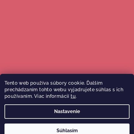
Tento web používa súbory cookie. Ďalším
prechádzaním tohto webu vyjadrujete súhlas s ich
Sledovať na Instagrame
používaním. Viac informácií
tu
.
Nastavenie
Copyright 2026
Malý Ježko
. Všetky práva vyhradené.
Súhlasím