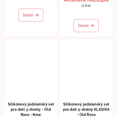
Momentálne nedostupné
Priemerné
(1 ks)
hodnotenie
produktu
Priemerné
Detail
je
hodnotenie
5,0
produktu
Detail
z
je
5
5,0
hviezdičiek.
z
5
hviezdičiek.
Silikónový jedálenský set
Silikónový jedálenský set
pre deti 3-dielny - Old
pre deti 5-dielny KLASIKA
Rose - New
- Old Rose