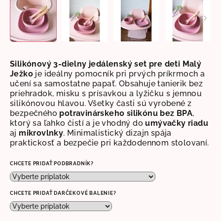
Silikónový 3-dielny jedálenský set pre deti Malý
Ježko
je ideálny pomocník pri prvých príkrmoch a
učení sa samostatne papať. Obsahuje tanierik bez
priehradok, misku s prísavkou a
lyžičku s jemnou
silikónovou hlavou.
Všetky časti sú vyrobené z
bezpečného
potravinárskeho silikónu bez BPA
,
ktorý sa ľahko čistí a je vhodný do
umývačky riadu
aj
mikrovlnky
. Minimalistický dizajn spája
praktickosť a bezpečie pri každodennom stolovaní.
CHCETE PRIDAŤ PODBRADNÍK?
CHCETE PRIDAŤ DARČEKOVÉ BALENIE?