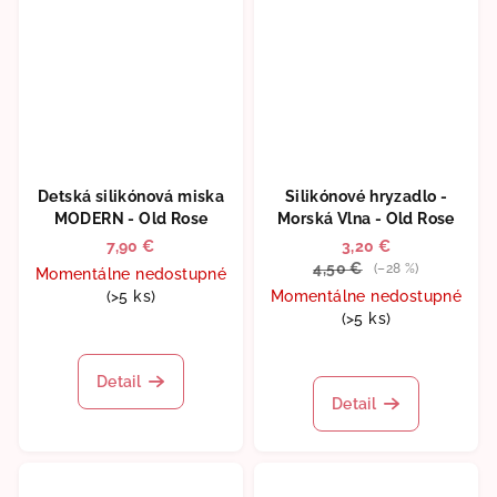
Detská silikónová miska
Silikónové hryzadlo -
MODERN - Old Rose
Morská Vlna - Old Rose
7,90 €
3,20 €
4,50 €
(–28 %)
Momentálne nedostupné
(>5 ks)
Momentálne nedostupné
(>5 ks)
Priemerné
hodnotenie
produktu
Detail
je
Detail
5,0
z
5
hviezdičiek.