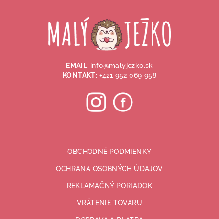
á
hviezdičiek.
p
ä
t
i
EMAIL:
info@malyjezko.sk
e
KONTAKT:
+421 952 069 958
OBCHODNÉ PODMIENKY
OCHRANA OSOBNÝCH ÚDAJOV
REKLAMAČNÝ PORIADOK
VRÁTENIE TOVARU