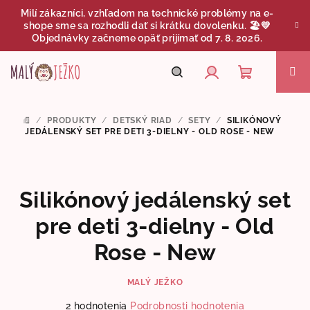
Prejsť
Milí zákazníci, vzhľadom na technické problémy na e-
na
shope sme sa rozhodli dať si krátku dovolenku. 🏖️💛
obsah
Objednávky začneme opäť prijímať od 7. 8. 2026.
Nákupný
Hľadať
Prihlásenie
/
PRODUKTY
/
DETSKÝ RIAD
/
SETY
/
SILIKÓNOVÝ
DOMOV
košík
JEDÁLENSKÝ SET PRE DETI 3-DIELNY - OLD ROSE - NEW
Silikónový jedálenský set
pre deti 3-dielny - Old
Rose - New
MALÝ JEŽKO
Priemerné
2 hodnotenia
Podrobnosti hodnotenia