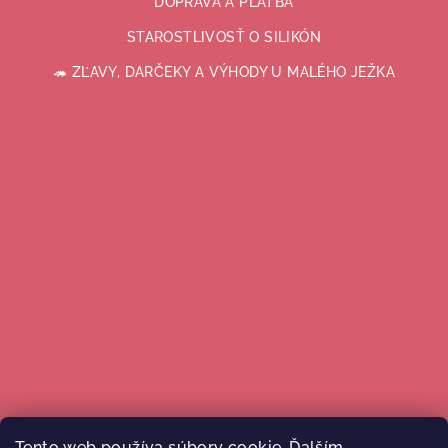
DOPRAVA A PLATBA
STAROSTLIVOSŤ O SILIKÓN
🦔 ZĽAVY, DARČEKY A VÝHODY U MALÉHO JEŽKA
Tento web používa súbory cookie. Ďalším