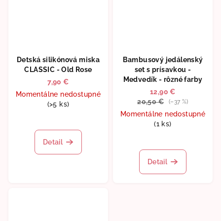
Detská silikónová miska
Bambusový jedálenský
CLASSIC - Old Rose
set s prísavkou -
Medvedík - rôzné farby
7,90 €
12,90 €
Momentálne nedostupné
20,50 €
(–37 %)
(>5 ks)
Momentálne nedostupné
Priemerné
(1 ks)
hodnotenie
produktu
Priemerné
Detail
je
hodnotenie
5,0
produktu
Detail
z
je
5
5,0
hviezdičiek.
z
5
hviezdičiek.