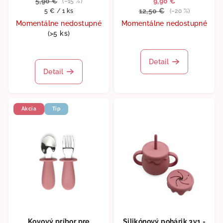
5,90 €
9,90 €
(–15 %)
Jednotková
12,50 €
5 € / 1 ks
(–20 %)
cena:
Momentálne nedostupné
Momentálne nedostupné
(>5 ks)
Detail
Detail
Akcia
Tip
Kovový príbor pre
Silikónový pohárik 3v1 -