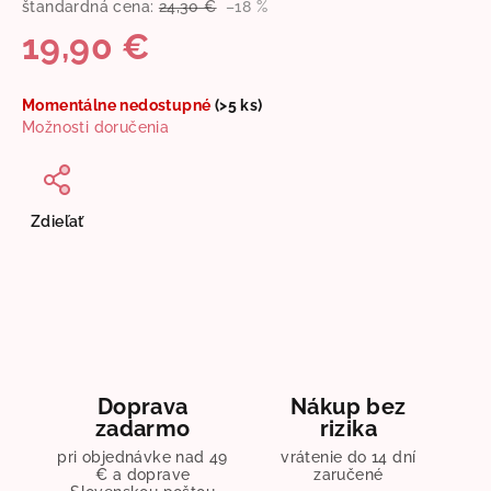
štandardná cena:
24,30 €
–18 %
19,90 €
Jednotková
Momentálne nedostupné
(>5 ks)
cena:
Možnosti doručenia
Zdieľať
Doprava
Nákup bez
zadarmo
rizika
pri objednávke nad 49
vrátenie do 14 dní
€ a doprave
zaručené