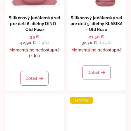
Silikónový jedálenský set
Silikónový jedálenský set
pre deti 6-dielny DINO -
pre deti 5-dielny KLASIKA
Old Rose
- Old Rose
39 €
27,50 €
42,90 €
32,70 €
(–9 %)
(–15 %)
Momentálne nedostupné
Momentálne nedostupné
(4 ks)
Priemerné
hodnotenie
produktu
Detail
je
Detail
5,0
z
5
hviezdičiek.
Výpredaj