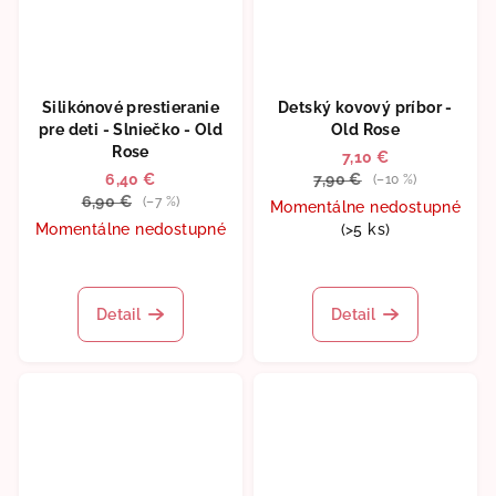
Silikónové prestieranie
Detský kovový príbor -
pre deti - Slniečko - Old
Old Rose
Rose
7,10 €
6,40 €
7,90 €
(–10 %)
6,90 €
(–7 %)
Momentálne nedostupné
Momentálne nedostupné
(>5 ks)
Detail
Detail