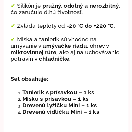
✔
Silikón je
pružný, odolný a nerozbitný
,
čo zaručuje dlhú životnosť.
✔
Zvláda teploty od
-20 °C do +220 °C
.
✔
Miska a tanierik sú vhodné na
umývanie v
umývačke riadu
, ohrev v
mikrovlnnej rúre
, ako aj na uchovávanie
potravín v
chladničke
.
Set obsahuje:
Tanierik s prísavkou – 1 ks
Misku s prísavkou – 1 ks
Drevenú lyžičku Mini – 1 ks
Drevenú vidličku Mini – 1 ks