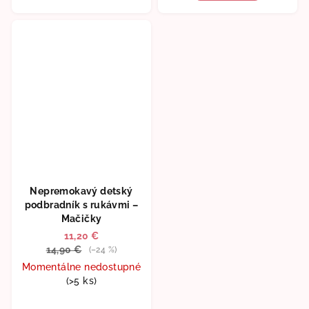
Nepremokavý detský
podbradník s rukávmi –
Mačičky
11,20 €
14,90 €
(–24 %)
Momentálne nedostupné
(>5 ks)