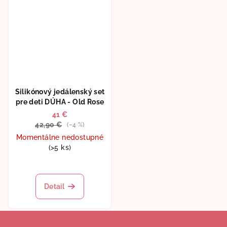
Silikónový jedálenský set
pre deti DÚHA - Old Rose
41 €
42,90 €
(–4 %)
Momentálne nedostupné
(>5 ks)
Priemerné
hodnotenie
produktu
Detail
je
5,0
Z
z
5