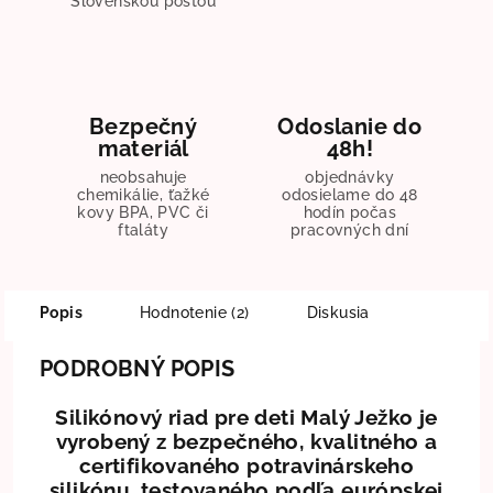
Slovenskou poštou
Bezpečný
Odoslanie do
materiál
48h!
neobsahuje
objednávky
chemikálie, ťažké
odosielame do 48
kovy BPA, PVC či
hodín počas
ftaláty
pracovných dní
Popis
Hodnotenie (2)
Diskusia
PODROBNÝ POPIS
Silikónový riad pre deti Malý Ježko je
vyrobený z bezpečného, kvalitného a
certifikovaného potravinárskeho
silikónu, testovaného podľa európskej