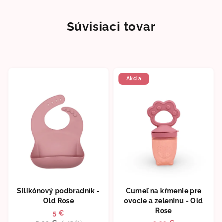
Súvisiaci tovar
Akcia
Silikónový podbradník -
Cumeľ na kŕmenie pre
Old Rose
ovocie a zeleninu - Old
Rose
5 €