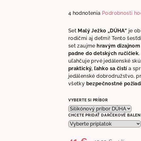
Priemerné
4 hodnotenia
Podrobnosti ho
hodnotenie
produktu
Set
Malý Ježko „DÚHA“
je ob
je
rodičmi aj deťmi! Tento šesťd
5,0
set zaujme
hravým dizajnom
z
padne do detských ručičiek
5
uľahčuje prvé jedálenské skú
hviezdičiek.
praktický, ľahko sa čistí
a spr
jedálenské dobrodružstvo, p
všetky
bezpečnostné požia
VYBERTE SI PRÍBOR
CHCETE PRIDAŤ DARČEKOVÉ BALEN