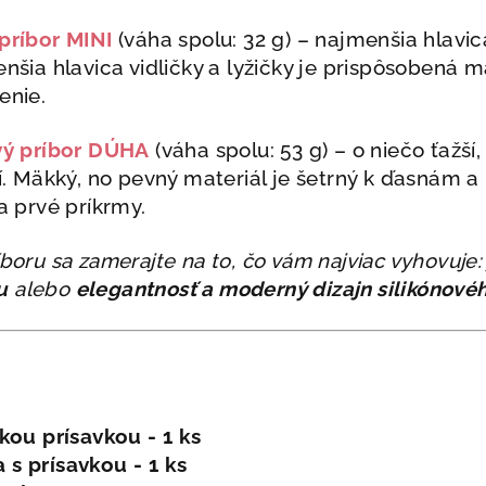
príbor MINI
(váha spolu: 32 g) –
najmenšia hlavic
enšia hlavica vidličky a lyžičky je prispôsoben
enie.
vý príbor DÚHA
(váha spolu: 53 g) – o niečo ťažší
í. Mäkký, no pevný materiál je šetrný k ďasnám a 
a prvé príkrmy.
íboru sa zamerajte na to, čo vám najviac vyhovuje
u
alebo
elegantnosť a moderný dizajn silikónové
ľkou prísavkou - 1 ks
a
s prísavkou - 1 ks