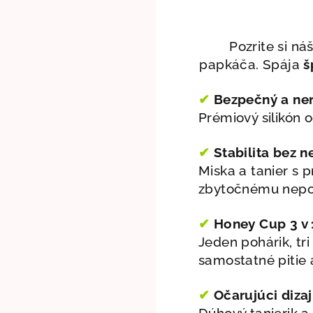
Pozrite si ná
papkáča. Spája
š
✔
Bezpečný a ner
Prémiový silikón 
✔
Stabilita bez n
Miska a tanier s 
zbytočnému nepo
✔
H
oney Cup 3 v 
Jeden pohárik, tr
samostatné pitie 
✔
Očarujúci dizaj
Dúhový tanierik a