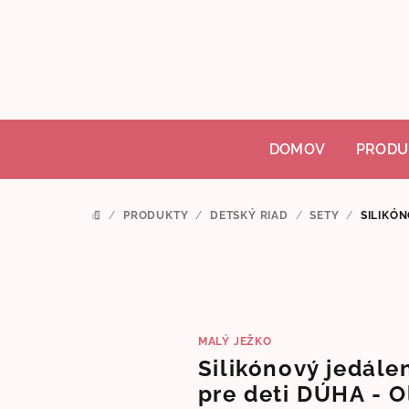
Prejsť
na
obsah
DOMOV
PRODU
/
PRODUKTY
/
DETSKÝ RIAD
/
SETY
/
SILIKÓN
DOMOV
MALÝ JEŽKO
Silikónový jedále
pre deti DÚHA - 