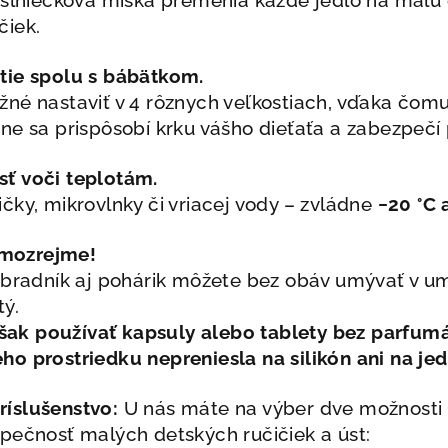
čiek.
tie spolu s bábätkom.
né nastaviť v 4 rôznych veľkostiach, vďaka čomu
ne sa prispôsobí krku vášho dieťaťa a zabezpečí 
sť
voči teplotám.
čky, mikrovlnky či vriacej vody – zvládne
−20 °C 
mozrejme!
dbradník aj pohárik môžete bez obáv umývať v um
tý.
ak používať kapsuly alebo tablety bez parfumá
o prostriedku nepreniesla na silikón ani na jed
íslušenstvo:
U nás máte na výber dve možnosti 
pečnosť malých detských ručičiek
a úst: