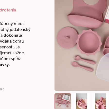
dnotenia
ľúbený medzi
ielny jedálenský
a
dokonale
, vďaka čomu
senosti. Je
íjemní každé
ričom spĺňa
davky
.
IE?