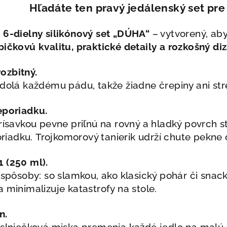
Hľadáte ten pravý jedálenský set pre
š
6-dielny silikónový set
„DÚHA“
– vytvorený, ab
pičkovú kvalitu, praktické detaily a rozkošný diz
ozbitný.
odolá každému pádu, takže žiadne črepiny ani str
eporiadku.
prísavkou pevne priľnú na rovný a hladký povrch s
riadku.
Trojkomorový tanierik udrží chute pekne
1 (250 ml).
i spôsoby: so slamkou, ako klasický pohár či sna
a minimalizuje katastrofy na stole.
n.
 slniečková miska premenia každé jedlo na malú