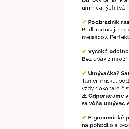
umrnčaných tvári
✔
Podbradník ras
Podbradník je mož
mesiacov. Perfekt
✔
Vysoká odolno
Bez obáv z mrazni
✔
Umývačka? Sa
Tanier, miska, po
vždy dokonale čis
⚠️
Odporúčame vš
sa vôňa umývacieh
✔
Ergonomické pr
na pohodlie a b
ez