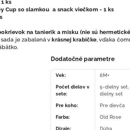
 1 ks
y Cup so slamkou a snack viečkom - 1 ks
s
okrievok na tanierik a misku (nie sú hermetické
 sada je zabalená v
krásnej krabičke
, vďaka čomu
ábätko.
Dodatočné parametre
Vek
:
6M+
Počet dielov v
5-dielny set,
sete
:
dielny set
Pre koho
:
Pre dievča
Farba
:
Old Rose
Dizajn
:
Dúha