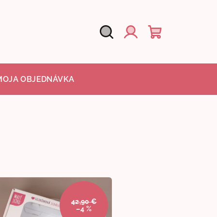
Hľadať
Nákupný
Prihlásenie
košík
MOJA OBJEDNÁVKA
42,90 €
–4 %