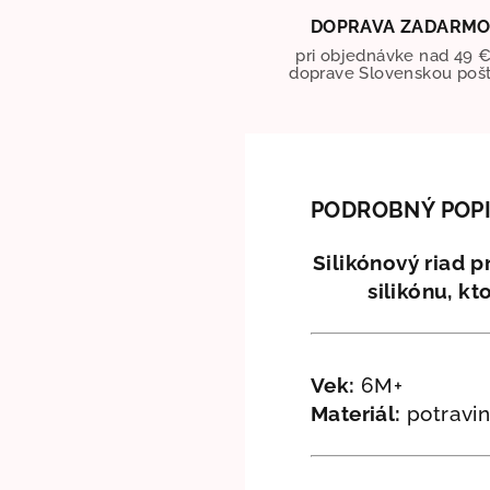
DOPRAVA ZADARM
pri objednávke nad 49 €
doprave Slovenskou poš
PODROBNÝ POP
Silikónový riad 
silikónu, k
Vek:
6M+
Materiál:
potraviná