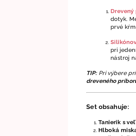
Drevený 
dotyk. M
prvé kŕm
Silikóno
pri jeden
nástroj n
TIP:
Pri výbere pr
dreveného príbor
Set obsahuje:
Tanierik
s ve
Hlboká misk