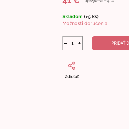
41 €
42,90 €
–4 %
Jednotková
cena:
Skladom
(>5 ks)
Možnosti doručenia
−
+
PRIDAŤ 
Zdieľať