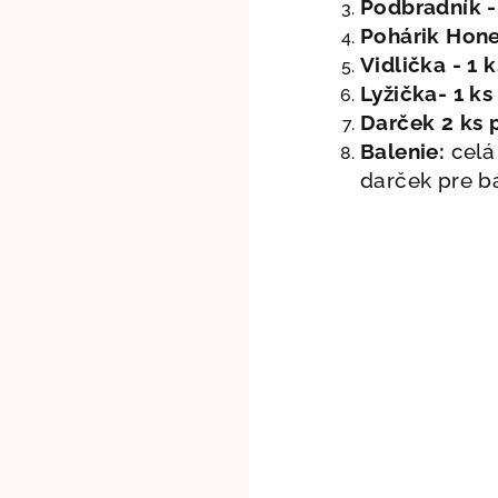
Podbradník -
Pohárik Hone
Vidlička - 1 k
Lyžička- 1 ks
Darček 2 ks p
Balenie:
celá
darček pre b