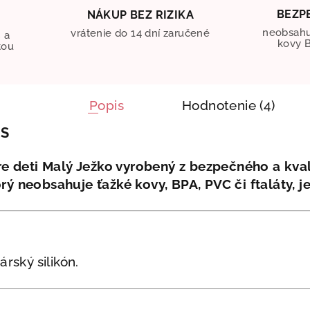
BEZP
NÁKUP BEZ RIZIKA
O
neobsahu
vrátenie do 14 dní zaručené
 a
kovy B
tou
Popis
Hodnotenie (4)
IS
pre deti Malý Ježko vyrobený z bezpečného a kva
torý neobsahuje
ťažké kovy, BPA, PVC či ftaláty, 
rský silikón.