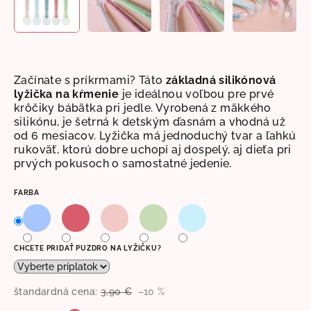
Začínate s príkrmami? Táto
základná silikónová
lyžička
na kŕmenie
je ideálnou voľbou pre prvé
krôčiky bábätka pri jedle. Vyrobená z mäkkého
silikónu, je šetrná k detským ďasnám a vhodná už
od 6 mesiacov. Lyžička má jednoduchý tvar a ľahkú
rukoväť, ktorú dobre uchopí aj dospelý, aj dieťa pri
prvých pokusoch o samostatné jedenie.
FARBA
CHCETE PRIDAŤ PUZDRO NA LYŽIČKU?
štandardná cena:
3,90 €
–10 %