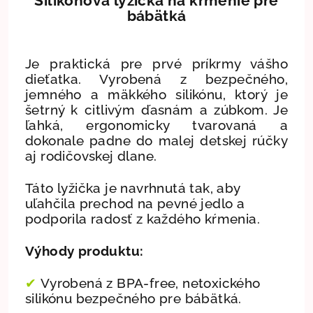
Silikónová lyžička na kŕmenie pre
bábätká
Je praktická pre prvé príkrmy vášho
dieťatka. Vyrobená z bezpečného,
jemného a mäkkého silikónu, ktorý je
šetrný k citlivým ďasnám a zúbkom. Je
ľahká, ergonomicky tvarovaná a
dokonale padne do malej detskej rúčky
aj rodičovskej dlane.
Táto lyžička je navrhnutá tak, aby
uľahčila prechod na pevné jedlo a
podporila radosť z každého kŕmenia.
Výhody produktu:
✔
Vyrobená z BPA-free, netoxického
silikónu bezpečného pre bábätká.