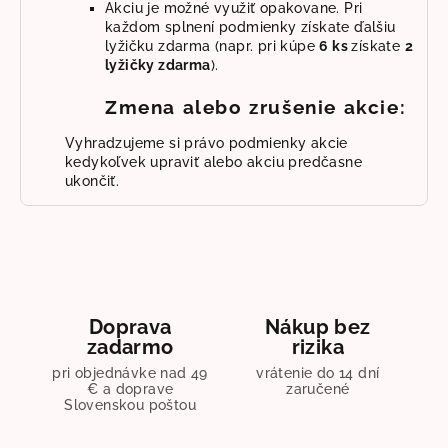
Akciu je možné využiť opakovane. Pri
každom splnení podmienky získate ďalšiu
lyžičku zdarma (napr. pri kúpe
6 ks
získate
2
lyžičky zdarma
).
Zmena alebo zrušenie akcie:
Vyhradzujeme si právo podmienky akcie
kedykoľvek upraviť alebo akciu predčasne
ukončiť.
Doprava
Nákup bez
zadarmo
rizika
pri objednávke nad 49
vrátenie do 14 dní
€ a doprave
zaručené
Slovenskou poštou