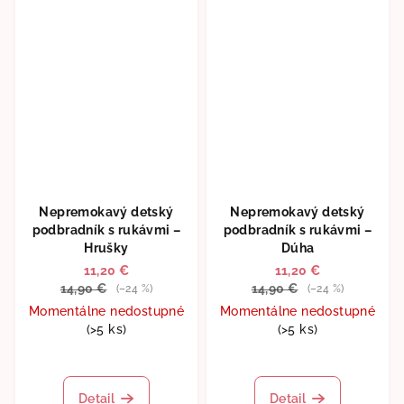
5
hviezdičiek.
Nepremokavý detský
Nepremokavý detský
podbradník s rukávmi –
podbradník s rukávmi –
Hrušky
Dúha
11,20 €
11,20 €
14,90 €
14,90 €
(–24 %)
(–24 %)
Momentálne nedostupné
Momentálne nedostupné
(>5 ks)
(>5 ks)
Detail
Detail