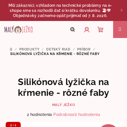
Prejsť
Milí zákazníci, vzhľadom na technické problémy na e-
na
shope sme sa rozhodli dať si krátku dovolenku. 🏖️💛
obsah
Objednávky začneme opäť prijímať od 7. 8. 2026.
Nákupný
Hľadať
Prihlásenie
/
PRODUKTY
/
DETSKÝ RIAD
/
PRÍBOR
/
DOMOV
košík
SILIKÓNOVÁ LYŽIČKA NA KŔMENIE - RÔZNÉ FABY
Silikónová lyžička na
kŕmenie - rôzné faby
MALÝ JEŽKO
Priemerné
2 hodnotenia
Podrobnosti hodnotenia
hodnotenie
produktu
2 + 1