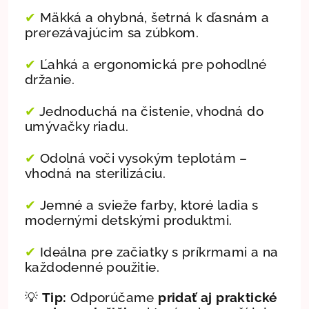
✔
Mäkká a ohybná, šetrná k ďasnám a
prerezávajúcim sa zúbkom.
✔
Ľahká a ergonomická pre pohodlné
držanie.
✔
Jednoduchá na čistenie, vhodná do
umývačky riadu.
✔
Odolná voči vysokým teplotám –
vhodná na sterilizáciu.
✔
J
emné a svieže farby, ktoré ladia s
modernými
detskými produktmi.
✔
Ideálna pre začiatky s príkrmami a na
každodenné použitie.
💡
Tip:
Odporúčame
pridať aj praktické