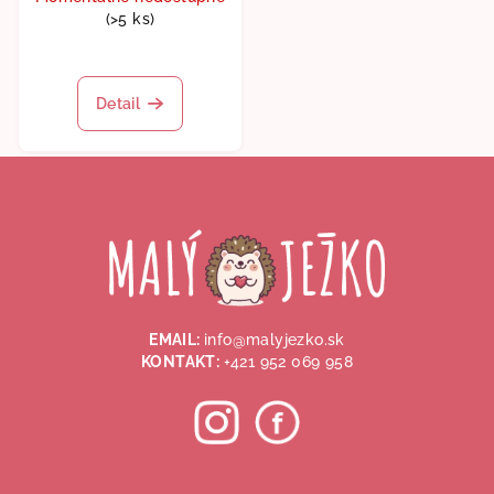
(>5 ks)
Detail
Z
á
p
ä
t
i
EMAIL:
info@malyjezko.sk
e
KONTAKT:
+421 952 069 958