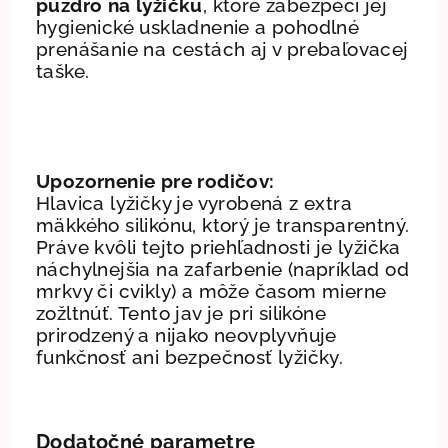
puzdro na lyžičku
, ktoré zabezpečí jej
hygienické uskladnenie a pohodlné
prenášanie na cestách aj v prebaľovacej
taške.
Upozornenie pre rodičov:
Hlavica lyžičky je vyrobená z extra
mäkkého silikónu, ktorý je transparentný.
Práve kvôli tejto priehľadnosti je lyžička
náchylnejšia na zafarbenie (napríklad od
mrkvy či cvikly) a môže časom mierne
zožltnúť. Tento jav je pri silikóne
prirodzený a nijako neovplyvňuje
funkčnosť ani bezpečnosť lyžičky.
Dodatočné parametre