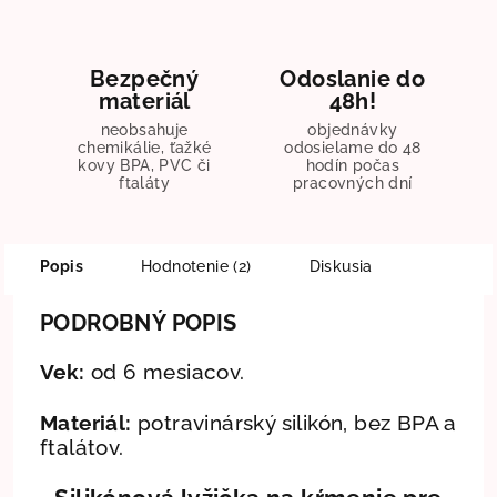
Bezpečný
Odoslanie do
materiál
48h!
neobsahuje
objednávky
chemikálie, ťažké
odosielame do 48
kovy BPA, PVC či
hodín počas
ftaláty
pracovných dní
Popis
Hodnotenie (2)
Diskusia
PODROBNÝ POPIS
Vek:
od 6 mesiacov.
Materiál:
potravinárský silikón, bez BPA a
ftalátov.