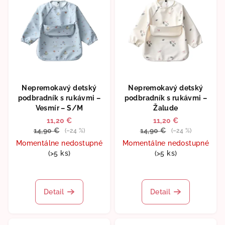
Nepremokavý detský
Nepremokavý detský
podbradník s rukávmi –
podbradník s rukávmi –
Vesmír – S/M
Žalude
11,20 €
11,20 €
14,90 €
14,90 €
(–24 %)
(–24 %)
Momentálne nedostupné
Momentálne nedostupné
(>5 ks)
(>5 ks)
Priemerné
hodnotenie
produktu
Detail
Detail
je
5,0
z