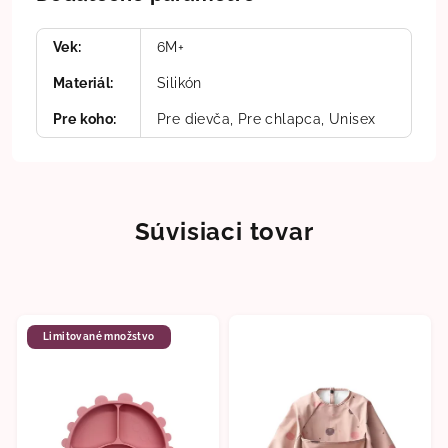
Vek
:
6M+
Materiál
:
Silikón
Pre koho
:
Pre dievča, Pre chlapca, Unisex
Súvisiaci tovar
Limitované množstvo