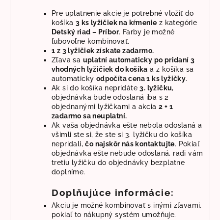
Pre uplatnenie akcie je potrebné vložiť do
košíka
3 ks lyžičiek na kŕmenie
z kategórie
Detský riad – Príbor
. Farby je možné
ľubovoľne kombinovať.
1 z 3 lyžičiek získate zadarmo.
Zľava sa
uplatní automaticky po pridaní 3
vhodných lyžičiek do košíka
a z
košíka sa
automaticky
odpočíta cena 1 ks lyžičky
.
Ak si do košíka nepridáte
3. lyžičku
,
objednávka bude odoslaná iba s 2
objednanými lyžičkami a akcia
2 + 1
zadarmo
sa neuplatní.
Ak vaša objednávka ešte nebola odoslaná a
všimli ste si, že ste si 3. lyžičku do košíka
nepridali,
čo najskôr nás kontaktujte
. Pokiaľ
objednávka ešte nebude odoslaná, radi vám
tretiu lyžičku do objednávky bezplatne
doplníme.
Doplňujúce informácie:
Akciu je možné kombinovať s inými zľavami,
pokiaľ to nákupný systém umožňuje.