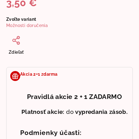
3,50 €
Jednotková
Zvoľte variant
cena:
Možnosti doručenia
Zdieľať
Akcia 2+1 zdarma
Pravidlá akcie 2 + 1 ZADARMO
Platnosť akcie:
do
vypredania zásob.
Podmienky účasti: