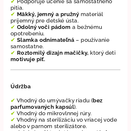
✔
Podporuje učenie sa samostatného
pitia.
✔
Mäkký, jemný a pružný
materiál
príjemný pre detské ústa.
✔
Odolný voči pádom
a bežnému
opotrebeniu.
✔
Slamka odnímateľná
– používanie
samostatne.
✔
Roztomilý dizajn mačičky,
ktorý deti
motivuje piť.
Údržba
✔
Vhodný do umývačky riadu (
bez
parfumovaných kapsúl
).
✔
Vhodný do mikrovlnnej rúry.
✔
Vhodný na sterilizáciu vo vriacej vode
alebo v parnom sterilizátore.