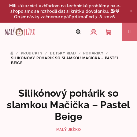
Prejsť
Milí zákazníci, vzhľadom na technické problémy na e-
na
shope sme sa rozhodli dať si krátku dovolenku. 🏖️💛
obsah
Objednávky začneme opäť prijímať od 7. 8. 2026.
Nákupný
Hľadať
Prihlásenie
/
PRODUKTY
/
DETSKÝ RIAD
/
POHÁRIKY
/
DOMOV
košík
SILIKÓNOVÝ POHÁRIK SO SLAMKOU MAČIČKA – PASTEL
BEIGE
Silikónový pohárik so
slamkou Mačička – Pastel
Beige
MALÝ JEŽKO