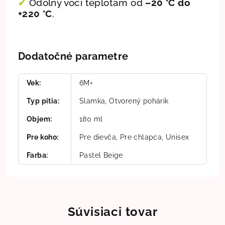
✔
Odolný voči teplotám od
–20 °C do
+220 °C
.
Dodatočné parametre
Vek
:
6M+
Typ pitia
:
Slamka, Otvorený pohárik
Objem
:
180 ml
Pre koho
:
Pre dievča, Pre chlapca, Unisex
Farba
:
Pastel Beige
Súvisiaci tovar