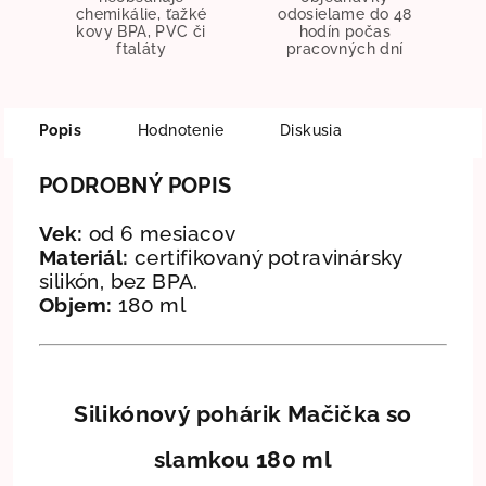
chemikálie, ťažké
odosielame do 48
kovy BPA, PVC či
hodín počas
ftaláty
pracovných dní
Popis
Hodnotenie
Diskusia
PODROBNÝ POPIS
Vek:
od 6 mesiacov
Materiál:
certifikovaný potravinársky
silikón, bez BPA.
Objem:
180 ml
Silikónový pohárik Mačička so
slamkou 180 ml