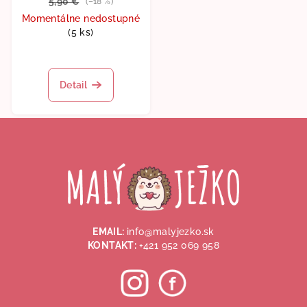
5,90 €
(–18 %)
Momentálne nedostupné
(5 ks)
Detail
Z
á
p
ä
t
i
EMAIL:
info@malyjezko.sk
e
KONTAKT:
+421 952 069 958