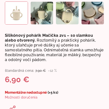
Silikónový pohárik Mačička 2v1 – so slamkou
alebo otvorený.
Roztomilý a praktický pohárik,
ktorý uľahčuje prvé dúšky aj učenie sa
samostatného pitia. Odnímateľná slamka umožňuje
flexibilné používanie, materiál je mäkký, bezpečný
a odolný voči pádom.
štandardná cena:
7,90 €
–12 %
6,90 €
Jednotková
Momentálne nedostupné
(>5 ks)
cena:
Možnosti doručenia