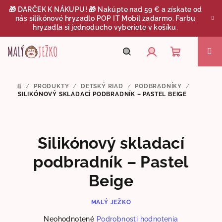
Prejsť
🎁 DARČEK K NÁKUPU! 🎁 Nakúpte nad 59 € a získate od
na
nás silikónové hryzadlo POP IT Mobil zadarmo. Farbu
obsah
hryzadla si jednoducho vyberiete v košíku.
Nákupný
Hľadať
Prihlásenie
/
PRODUKTY
/
DETSKÝ RIAD
/
PODBRADNÍKY
/
DOMOV
košík
SILIKÓNOVÝ SKLADACÍ PODBRADNÍK – PASTEL BEIGE
Silikónový skladací
podbradník – Pastel
Beige
MALÝ JEŽKO
Priemerné
Neohodnotené
Podrobnosti hodnotenia