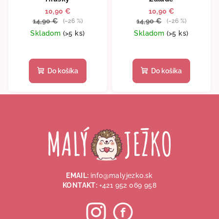
10,90 €
10,90 €
14,90 €
14,90 €
(–26 %)
(–26 %)
Skladom
(>5 ks)
Skladom
(>5 ks)
Do košíka
Do košíka
Z
á
p
ä
t
i
EMAIL:
info@malyjezko.sk
e
KONTAKT:
+421 952 069 958