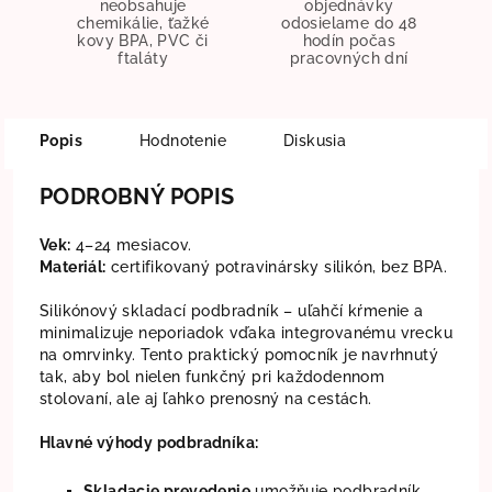
neobsahuje
objednávky
chemikálie, ťažké
odosielame do 48
kovy BPA, PVC či
hodín počas
ftaláty
pracovných dní
Popis
Hodnotenie
Diskusia
PODROBNÝ POPIS
Vek:
4–24 mesiacov.
Materiál:
certifikovaný potravinársky silikón, bez BPA.
Silikónový skladací podbradník – uľahčí kŕmenie a
minimalizuje neporiadok vďaka integrovanému vrecku
na omrvinky. Tento praktický pomocník je navrhnutý
tak, aby bol nielen funkčný pri každodennom
stolovaní, ale aj ľahko prenosný na cestách.
Hlavné výhody podbradníka:
Skladacie prevedenie
umožňuje podbradník