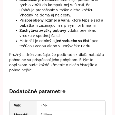
rýchlo zložiť do kompaktnej veľkosti, čo
uľahčuje prenášanie v taške alebo kočíku.
Vhodný na doma aj na cesty.
Prispôsobený rozmer a váha
, ktoré lepšie sedia
bábätkám začínajúcim s prvými príkrmami.
Zachytáva zvyšky potravy
vďaka pevnému
vrecku v spodnej časti.
Materiál je odolný a
jednoducho sa čistí
pod
tečúcou vodou alebo v umývačke riadu.
Pružný silikón zaručuje, že podbradník dieťa netlačí a
pohodlne sa prispôsobí jeho pohybom. S týmto
doplnkom bude každé kŕmenie o niečo čistejšie a
pohodlnejšie.
Dodatočné parametre
Vek
:
4M+
Materiál
:
Silikón