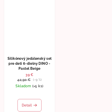
5
5
hviezdičiek.
hviezdičiek.
Silikónový jedálenský set
pre deti 6-dielny DINO -
Pastel Beige
39 €
42,90 €
(–9 %)
Skladom
(>5 ks)
Priemerné
hodnotenie
produktu
Detail
je