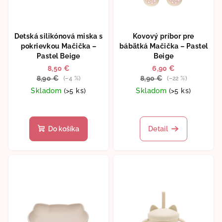
Detská silikónová miska s
Kovový príbor pre
pokrievkou Mačička –
bábätká Mačička – Pastel
Pastel Beige
Beige
8,50 €
6,90 €
8,90 €
8,90 €
(–4 %)
(–22 %)
Skladom
(>5 ks)
Skladom
(>5 ks)
Do košíka
Detail