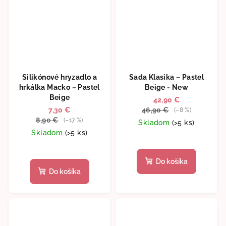
Silikónové hryzadlo a
Sada Klasika – Pastel
hrkálka Macko – Pastel
Beige - New
Beige
42,90 €
7,30 €
46,90 €
(–8 %)
8,90 €
(–17 %)
Skladom
(>5 ks)
Skladom
(>5 ks)
Priemerné
hodnotenie
Do košíka
produktu
Do košíka
je
5,0
z
5
hviezdičiek.