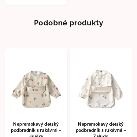
5,0
z
5
Podobné produkty
hviezdičiek.
Nepremokavý detský
Nepremokavý detský
podbradník s rukávmi –
podbradník s rukávmi –
Hrušky
Žalude