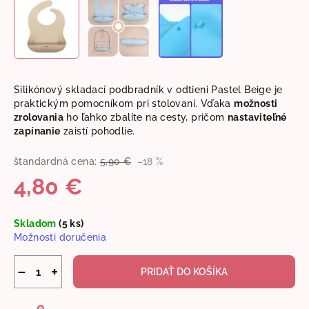
Silikónový skladací podbradník v odtieni Pastel Beige je
praktickým pomocníkom pri stolovaní. Vďaka
možnosti
zrolovania
ho ľahko zbalíte na cesty, pričom
nastaviteľné
zapínanie
zaistí pohodlie.
štandardná cena:
5,90 €
–18 %
4,80 €
Jednotková
Skladom
(5 ks)
cena:
Možnosti doručenia
−
+
PRIDAŤ DO KOŠÍKA