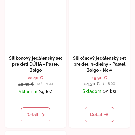
Silikónový jedálenský set
Silikónový jedálenský set
pre deti DÚHA - Pastel
pre deti 3-dielny - Pastel
Beige
Beige - New
40 €
19,90 €
od
24,30 €
42,90 €
(–18 %)
(až –6 %)
Skladom
(>5 ks)
Skladom
(>5 ks)
Priemerné
Priemerné
hodnotenie
hodnotenie
produktu
produktu
Detail
Detail
je
je
5,0
5,0
z
z