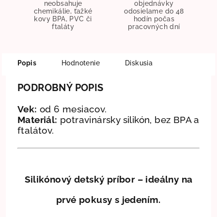
neobsahuje
objednávky
chemikálie, ťažké
odosielame do 48
kovy BPA, PVC či
hodín počas
ftaláty
pracovných dní
Popis
Hodnotenie
Diskusia
PODROBNÝ POPIS
Vek:
od 6 mesiacov.
Materiál:
potravinársky silikón, bez BPA a
ftalátov.
Silikónový detský príbor – ideálny na
prvé pokusy s jedením.