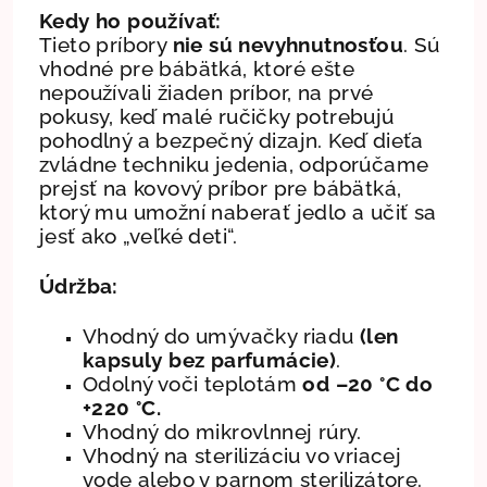
Kedy ho používať:
Tieto príbory
nie sú nevyhnutnosťou
. Sú
vhodné pre bábätká, ktoré ešte
nepoužívali žiaden príbor, na prvé
pokusy, keď malé ručičky potrebujú
pohodlný a bezpečný dizajn. Keď dieťa
zvládne techniku jedenia, odporúčame
prejsť na kovový príbor pre bábätká,
ktorý mu umožní naberať jedlo a učiť sa
jesť ako „veľké deti“.
Údržba:
Vhodný do umývačky riadu
(len
kapsuly bez parfumácie)
.
Odolný voči teplotám
od –20 °C do
+220 °C.
Vhodný do mikrovlnnej rúry.
Vhodný na sterilizáciu vo vriacej
vode alebo v parnom sterilizátore.