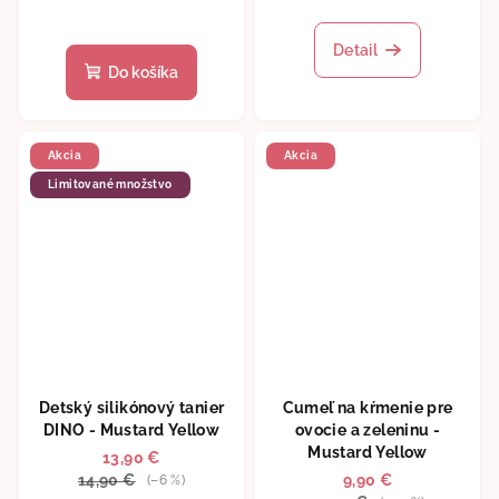
hodnotenie
produktu
Detail
je
Do košíka
5,0
z
5
hviezdičiek.
Akcia
Akcia
Limitované množstvo
Detský silikónový tanier
Cumeľ na kŕmenie pre
DINO - Mustard Yellow
ovocie a zeleninu -
Mustard Yellow
13,90 €
14,90 €
9,90 €
(–6 %)