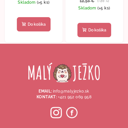
12,50 €
(–20 %)
Skladom
(>5 ks)
Skladom
(>5 ks)
Do košíka
Do košíka
Z
á
p
ä
t
i
EMAIL:
info@malyjezko.sk
e
KONTAKT:
+421 952 069 958