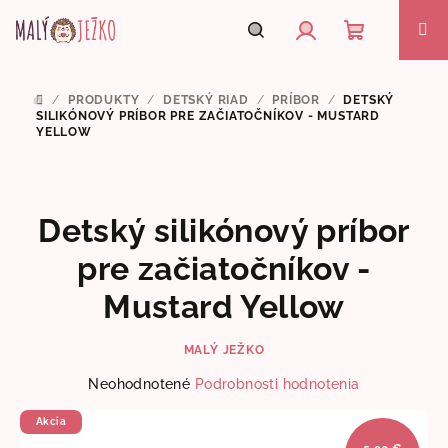
Prejsť
na
obsah
Nákupný
Hľadať
Prihlásenie
/
PRODUKTY
/
DETSKÝ RIAD
/
PRÍBOR
/
DETSKÝ
DOMOV
košík
SILIKÓNOVÝ PRÍBOR PRE ZAČIATOČNÍKOV - MUSTARD
YELLOW
Detský silikónový príbor
pre začiatočníkov -
Mustard Yellow
MALÝ JEŽKO
Priemerné
Neohodnotené
Podrobnosti hodnotenia
hodnotenie
produktu
Akcia
je