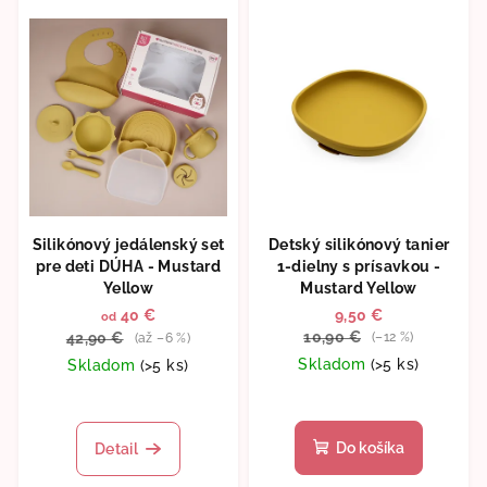
Silikónový jedálenský set
Detský silikónový tanier
pre deti DÚHA - Mustard
1-dielny s prísavkou -
Yellow
Mustard Yellow
40 €
9,50 €
od
10,90 €
42,90 €
(–12 %)
(až –6 %)
Skladom
(>5 ks)
Skladom
(>5 ks)
Do košíka
Detail