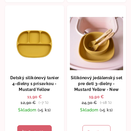
Detský silikónový tanier
Silikónový jedálenský set
4-dielny s prísavkou -
pre deti 3-dielny -
Mustard Yellow
Mustard Yellow - New
11,90 €
19,90 €
12,90 €
24,30 €
(–7 %)
(–18 %)
Skladom
(>5 ks)
Skladom
(>5 ks)
Priemerné
hodnotenie
produktu