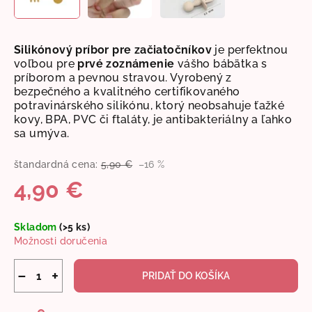
Silikónový príbor pre začiatočníkov
je perfektnou
voľbou pre
prvé zoznámenie
vášho bábätka s
príborom a pevnou stravou. Vyrobený z
bezpečného a kvalitného certifikovaného
potravinárského silikónu, ktorý neobsahuje ťažké
kovy, BPA, PVC či ftaláty, je antibakteriálny a ľahko
sa umýva.
štandardná cena:
5,90 €
–16 %
4,90 €
Jednotková
Skladom
(>5 ks)
cena:
Možnosti doručenia
−
+
PRIDAŤ DO KOŠÍKA