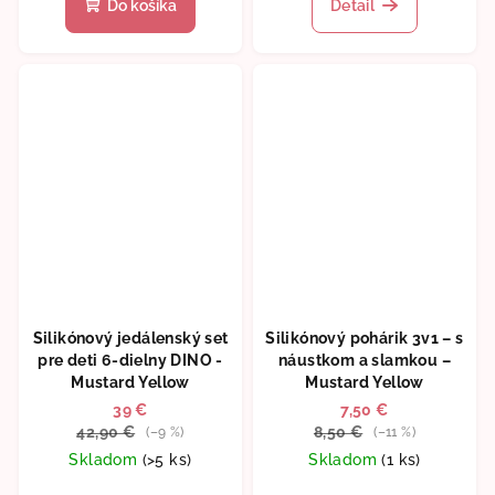
Do košíka
Detail
je
5,0
z
5
hviezdičiek.
Silikónový jedálenský set
Silikónový pohárik 3v1 – s
pre deti 6-dielny DINO -
náustkom a slamkou –
Mustard Yellow
Mustard Yellow
39 €
7,50 €
42,90 €
8,50 €
(–9 %)
(–11 %)
Skladom
(>5 ks)
Skladom
(1 ks)
Priemerné