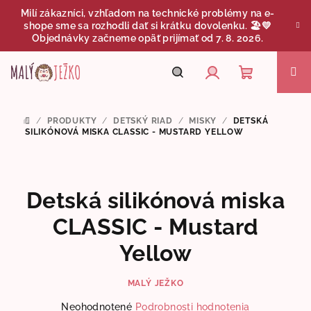
Prejsť
Milí zákazníci, vzhľadom na technické problémy na e-
na
shope sme sa rozhodli dať si krátku dovolenku. 🏖️💛
obsah
Objednávky začneme opäť prijímať od 7. 8. 2026.
Nákupný
Hľadať
Prihlásenie
/
PRODUKTY
/
DETSKÝ RIAD
/
MISKY
/
DETSKÁ
DOMOV
košík
SILIKÓNOVÁ MISKA CLASSIC - MUSTARD YELLOW
Detská silikónová miska
CLASSIC - Mustard
Yellow
MALÝ JEŽKO
Priemerné
Neohodnotené
Podrobnosti hodnotenia