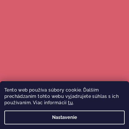
Tento web používa súbory cookie. Ďalším
prechádzaním tohto webu vyjadrujete súhlas s ich
Sledovať na Instagrame
používaním. Viac informácií
tu
.
Nastavenie