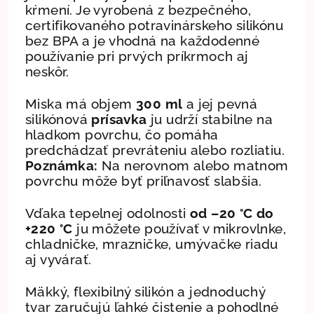
kŕmení. Je vyrobená z bezpečného,
certifikovaného potravinárskeho silikónu
bez BPA a je vhodná na každodenné
používanie pri prvých príkrmoch aj
neskôr.
Miska má objem
300 ml
a jej pevná
silikónová
prísavka
ju udrží stabilne na
hladkom povrchu, čo pomáha
predchádzať prevráteniu alebo rozliatiu.
Poznámka:
Na nerovnom alebo matnom
povrchu môže byť priľnavosť slabšia.
Vďaka tepelnej odolnosti
od –20 °C do
+220 °C
ju môžete používať v mikrovlnke,
chladničke, mrazničke, umývačke riadu
aj vyvárať.
Mäkký, flexibilný silikón a jednoduchý
tvar zaručujú ľahké čistenie a pohodlné