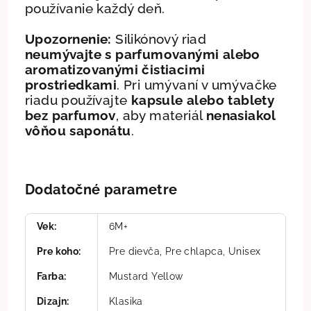
používanie každý deň.
Upozornenie:
Silikónový riad
neumývajte s parfumovanými alebo
aromatizovanými čistiacimi
prostriedkami
. Pri umývaní v umývačke
riadu používajte
kapsule alebo tablety
bez parfumov
, aby materiál
nenasiakol
vôňou saponátu
.
Dodatočné parametre
Vek
:
6M+
Pre koho
:
Pre dievča, Pre chlapca, Unisex
Farba
:
Mustard Yellow
Dizajn
:
Klasika