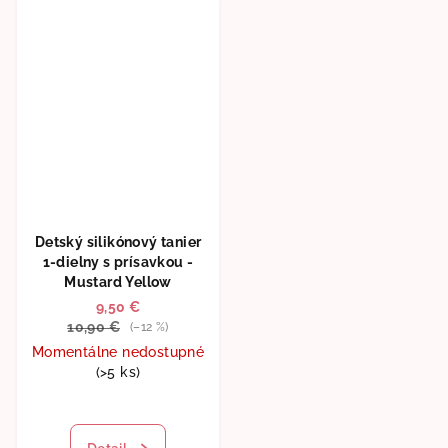
Detský silikónový tanier
1-dielny s prísavkou -
Mustard Yellow
9,50 €
10,90 €
(–12 %)
Momentálne nedostupné
(>5 ks)