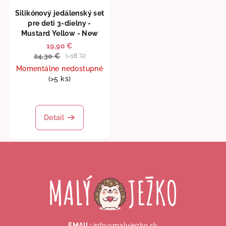
Silikónový jedálenský set
pre deti 3-dielny -
Mustard Yellow - New
19,90 €
24,30 €
(–18 %)
Momentálne nedostupné
(>5 ks)
Priemerné
hodnotenie
produktu
Detail
je
5,0
Z
z
5
á
hviezdičiek.
p
ä
t
i
EMAIL:
info@malyjezko.sk