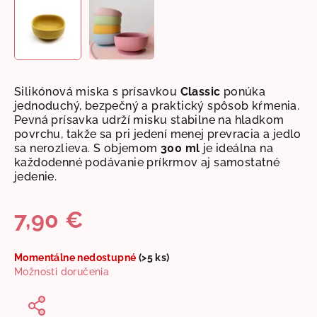
Silikónová miska s prísavkou
Classic
ponúka
jednoduchý, bezpečný a praktický spôsob kŕmenia.
Pevná prísavka udrží misku stabilne na hladkom
povrchu, takže sa pri jedení menej prevracia a jedlo
sa nerozlieva. S objemom
300 ml
je ideálna na
každodenné podávanie príkrmov aj samostatné
jedenie.
7,90 €
Jednotková
Momentálne nedostupné
(>5 ks)
cena:
Možnosti doručenia