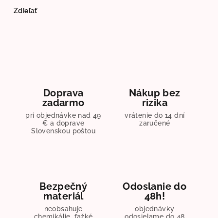
Zdieľať
Doprava
Nákup bez
zadarmo
rizika
pri objednávke nad 49
vrátenie do 14 dní
€ a doprave
zaručené
Slovenskou poštou
Bezpečný
Odoslanie do
materiál
48h!
neobsahuje
objednávky
chemikálie, ťažké
odosielame do 48