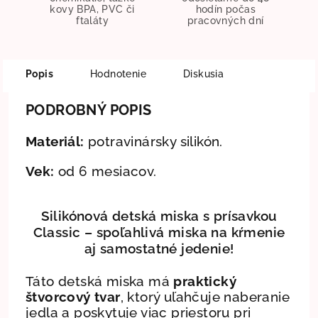
kovy BPA, PVC či
hodín počas
ftaláty
pracovných dní
Popis
Hodnotenie
Diskusia
PODROBNÝ POPIS
Materiál:
potravinársky silikón.
Vek:
od 6 mesiacov.
Silikónová detská miska s prísavkou
Classic – spoľahlivá miska na kŕmenie
aj samostatné jedenie!
Táto detská miska má
praktický
štvorcový tvar
, ktorý uľahčuje naberanie
jedla a poskytuje viac priestoru pri