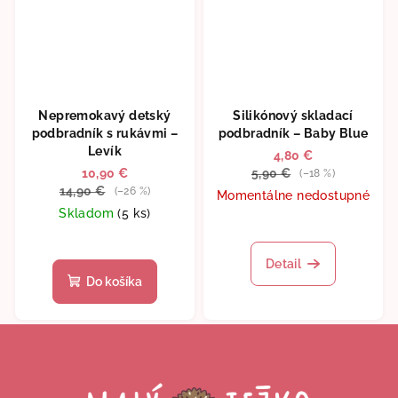
Nepremokavý detský
Silikónový skladací
podbradník s rukávmi –
podbradník – Baby Blue
Levík
4,80 €
10,90 €
5,90 €
(–18 %)
14,90 €
(–26 %)
Momentálne nedostupné
Skladom
(5 ks)
Detail
Do košíka
Z
á
p