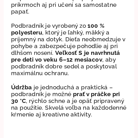
príkrmoch aj pri učení sa samostatne
papať.
Podbradník je vyrobený zo
100 %
polyesteru
, ktorý je ľahký, mäkký a
príjemný na dotyk. Dieťa neobmedzuje v
pohybe a zabezpečuje pohodlie aj pri
dlhšom nosení.
Veľkosť S je navrhnutá
pre deti vo veku 6–12 mesiacov
, aby
podbradník dobre sedel a poskytoval
maximálnu ochranu.
Údržba
je jednoduchá a praktická –
podbradník je možné
prať v práčke pri
30 °C
, rýchlo schne a je opäť pripravený
na použitie. Skvelá voľba na každodenné
kŕmenie aj kreatívne aktivity.