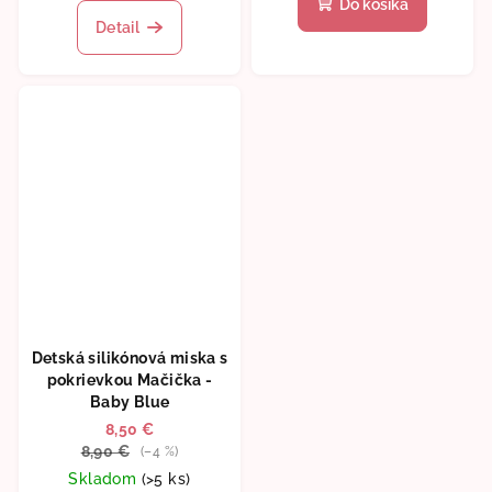
Do košíka
produktu
Detail
je
5,0
z
5
hviezdičiek.
Detská silikónová miska s
pokrievkou Mačička -
Baby Blue
8,50 €
8,90 €
(–4 %)
Skladom
(>5 ks)