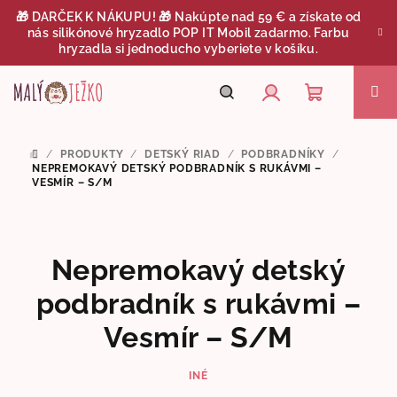
Prejsť
🎁 DARČEK K NÁKUPU! 🎁 Nakúpte nad 59 € a získate od
na
nás silikónové hryzadlo POP IT Mobil zadarmo. Farbu
obsah
hryzadla si jednoducho vyberiete v košíku.
Nákupný
Hľadať
Prihlásenie
/
PRODUKTY
/
DETSKÝ RIAD
/
PODBRADNÍKY
/
DOMOV
košík
NEPREMOKAVÝ DETSKÝ PODBRADNÍK S RUKÁVMI –
VESMÍR – S/M
Nepremokavý detský
podbradník s rukávmi –
Vesmír – S/M
INÉ