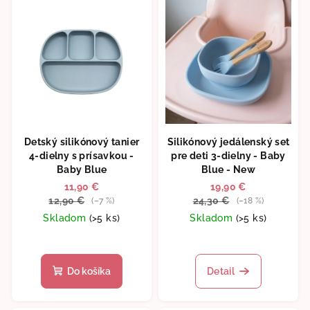
Detský silikónový tanier
Silikónový jedálenský set
4-dielny s prísavkou -
pre deti 3-dielny - Baby
Baby Blue
Blue - New
11,90 €
19,90 €
12,90 €
24,30 €
(–7 %)
(–18 %)
Skladom
(>5 ks)
Skladom
(>5 ks)
Priemerné
hodnotenie
produktu
Do košíka
Detail
je
5,0
z