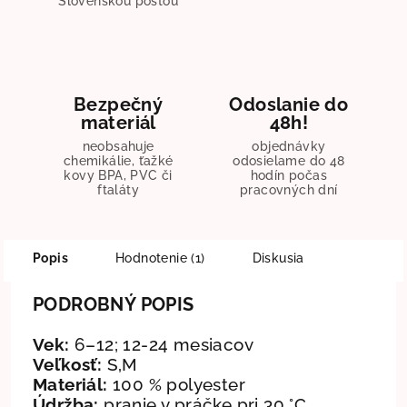
Slovenskou poštou
Bezpečný
Odoslanie do
materiál
48h!
neobsahuje
objednávky
chemikálie, ťažké
odosielame do 48
kovy BPA, PVC či
hodín počas
ftaláty
pracovných dní
Popis
Hodnotenie (1)
Diskusia
PODROBNÝ POPIS
Vek:
6–12; 12-24 mesiacov
Veľkosť:
S,M
Materiál:
100 % polyester
Údržba:
pranie v práčke pri 30 °C