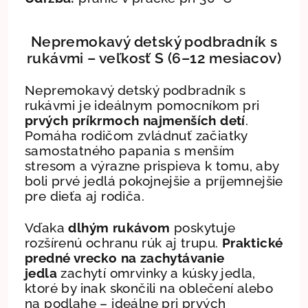
Nepremokavý detský podbradník s
rukávmi – veľkosť S (6–12 mesiacov)
Nepremokavý detský podbradník s
rukávmi je ideálnym pomocníkom pri
prvých príkrmoch najmenších detí
.
Pomáha rodičom zvládnuť začiatky
samostatného papania s menším
stresom a výrazne prispieva k tomu, aby
boli prvé jedlá pokojnejšie a príjemnejšie
pre dieťa aj rodiča.
Vďaka
dlhým rukávom
poskytuje
rozšírenú ochranu rúk aj trupu.
Praktické
predné vrecko na zachytávanie
jedla
zachytí omrvinky a kúsky jedla,
ktoré by inak skončili na oblečení alebo
na podlahe – ideálne pri prvých