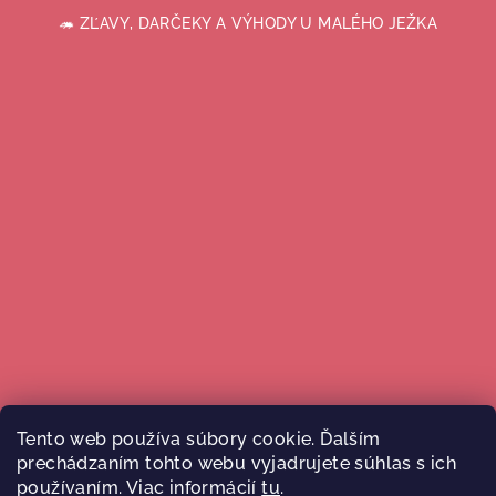
🦔 ZĽAVY, DARČEKY A VÝHODY U MALÉHO JEŽKA
Tento web používa súbory cookie. Ďalším
prechádzaním tohto webu vyjadrujete súhlas s ich
Sledovať na Instagrame
používaním. Viac informácií
tu
.