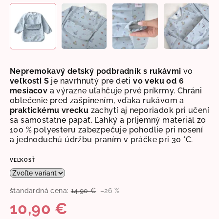
Nepremokavý detský podbradník s rukávmi
vo
veľkosti S
je n
avrhnutý pre deti
vo veku od 6
mesiacov
a výrazne uľahčuje prvé príkrmy. Chráni
oblečenie pred zašpinením, vďaka rukávom a
praktickému vrecku
zachytí aj neporiadok pri učení
sa samostatne papať. Ľahký a príjemný materiál zo
100 % polyesteru zabezpečuje pohodlie pri nosení
a jednoduchú údržbu praním v práčke pri 30 °C.
VEĽKOSŤ
štandardná cena:
14,90 €
–26 %
10,90 €