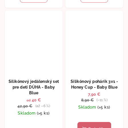
5,0
5,0
z
z
5
5
hviezdičiek.
hviezdičiek.
Silikónový jedálenský set
Silikónový pohárik 3v1 -
pre deti DÚHA - Baby
Honey Cup - Baby Blue
Blue
7,90 €
40 €
8,90 €
(–11 %)
od
42,90 €
(až –6 %)
Skladom
(>5 ks)
Skladom
(>5 ks)
Priemerné
hodnotenie