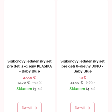
5
hviezdičiek.
Silikónový jedálenský set
Silikónový jedálenský set
pre deti 5-dielny KLASIKA
pre deti 6-dielny DINO -
- Baby Blue
Baby Blue
27,50 €
39 €
32,70 €
41,90 €
(–15 %)
(–6 %)
Skladom
(3 ks)
Skladom
(4 ks)
Priemerné
Priemerné
hodnotenie
hodnotenie
produktu
produktu
Detail
Detail
je
je