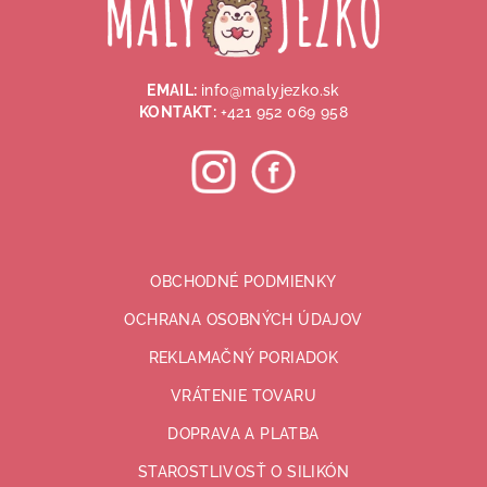
ä
t
i
EMAIL:
info@malyjezko.sk
e
KONTAKT:
+421 952 069 958
OBCHODNÉ PODMIENKY
OCHRANA OSOBNÝCH ÚDAJOV
REKLAMAČNÝ PORIADOK
VRÁTENIE TOVARU
DOPRAVA A PLATBA
STAROSTLIVOSŤ O SILIKÓN