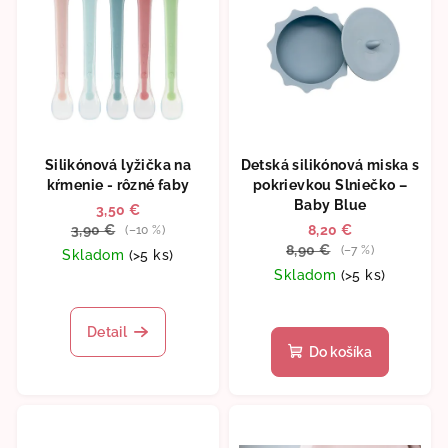
Silikónová lyžička na
Detská silikónová miska s
kŕmenie - rôzné faby
pokrievkou Slniečko –
Baby Blue
3,50 €
3,90 €
8,20 €
(–10 %)
8,90 €
(–7 %)
Skladom
(>5 ks)
Skladom
(>5 ks)
Priemerné
hodnotenie
Priemerné
produktu
hodnotenie
Detail
je
produktu
Do košíka
5,0
je
z
5,0
5
z
hviezdičiek.
5
hviezdičiek.