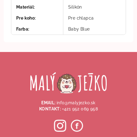
Materiál
:
Silikón
Pre koho
:
Pre chlapca
Farba
:
Baby Blue
Z
á
p
ä
t
i
EMAIL:
info@malyjezko.sk
e
KONTAKT:
+421 952 069 958