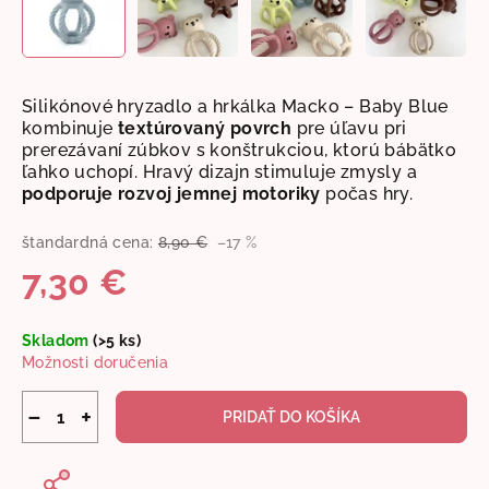
Silikónové hryzadlo a hrkálka Macko – Baby Blue
kombinuje
textúrovaný povrch
pre úľavu pri
prerezávaní zúbkov s konštrukciou, ktorú bábätko
ľahko uchopí. Hravý dizajn stimuluje zmysly a
podporuje rozvoj jemnej motoriky
počas hry.
štandardná cena:
8,90 €
–17 %
7,30 €
Jednotková
Skladom
(>5 ks)
cena:
Možnosti doručenia
−
+
PRIDAŤ DO KOŠÍKA