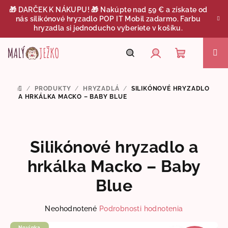
Prejsť
🎁 DARČEK K NÁKUPU! 🎁 Nakúpte nad 59 € a získate od
na
nás silikónové hryzadlo POP IT Mobil zadarmo. Farbu
obsah
hryzadla si jednoducho vyberiete v košíku.
Nákupný
Hľadať
Prihlásenie
/
PRODUKTY
/
HRYZADLÁ
/
SILIKÓNOVÉ HRYZADLO
DOMOV
košík
A HRKÁLKA MACKO – BABY BLUE
Silikónové hryzadlo a
hrkálka Macko – Baby
Blue
Priemerné
Neohodnotené
Podrobnosti hodnotenia
hodnotenie
Novinka