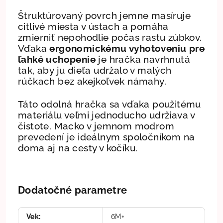
Štruktúrovaný povrch jemne masíruje
citlivé miesta v ústach a pomáha
zmierniť nepohodlie počas rastu zúbkov.
Vďaka
ergonomickému vyhotoveniu pre
ľahké uchopenie
je hračka navrhnutá
tak, aby ju dieťa udržalo v malých
rúčkach bez akejkoľvek námahy.
Táto odolná hračka sa vďaka použitému
materiálu veľmi jednoducho udržiava v
čistote. Macko v jemnom modrom
prevedení je ideálnym spoločníkom na
doma aj na cesty v kočíku.
Dodatočné parametre
Vek
:
6M+