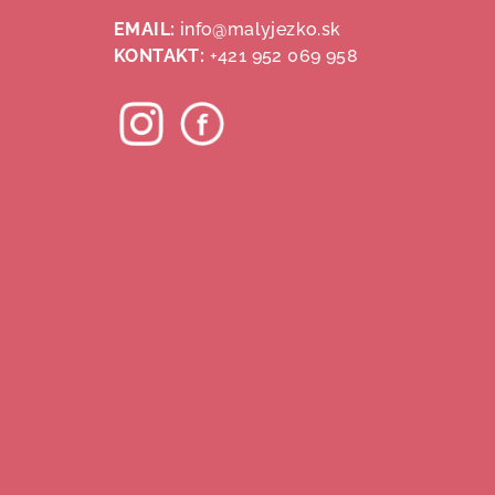
ä
EMAIL:
info@malyjezko.sk
KONTAKT:
+421 952 069 958
t
i
e