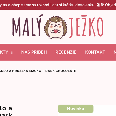
y na e-shope sme sa rozhodli dať si krátku dovolenku. 🏖️💛 Objed
KTY
NÁŠ PRÍBEH
RECENZIE
KONTAKT
ADLO A HRKÁLKA MACKO – DARK CHOCOLATE
lo a
Novinka
Dark