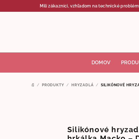
Prejsť
Milí zákazníci, vzhľadom na technické problém
na
obsah
DOMOV
PRODU
/
PRODUKTY
/
HRYZADLÁ
/
SILIKÓNOVÉ HRYZ
DOMOV
Silikónové hryzad
hrkálka Macko – 