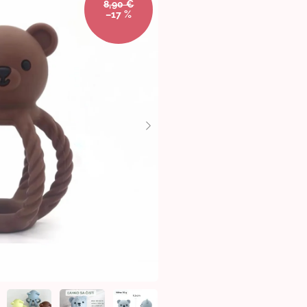
8,90 €
–17 %