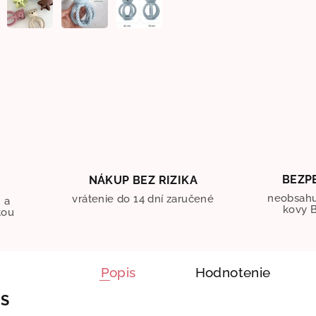
BEZP
NÁKUP BEZ RIZIKA
O
neobsahu
vrátenie do 14 dní zaručené
 a
kovy B
tou
Popis
Hodnotenie
IS