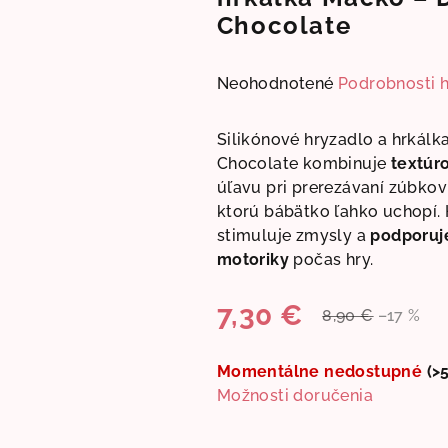
Chocolate
Priemerné
Neohodnotené
Podrobnosti 
hodnotenie
produktu
Silikónové hryzadlo a hrkálk
je
Chocolate kombinuje
textúr
0,0
úľavu pri prerezávaní zúbkov
z
ktorú bábätko ľahko uchopí. 
5
stimuluje zmysly a
podporuje
hviezdičiek.
motoriky
počas hry.
7,30 €
8,90 €
–17 %
Jednotková
cena:
Momentálne nedostupné
(>
Možnosti doručenia