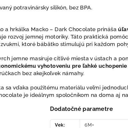
vaný potravinársky silikón, bez BPA.
lo a hrkálka Macko – Dark Chocolate prináša
úľa
uje rozvoj jemnej motoriky. Táto praktická pomô
 zvukmi, ktoré bábätko stimulujú pri každom poh
rch jemne masíruje citlivé miesta v ústach a p
gonomickému vyhotoveniu pre ľahké uchopenie
 rúčkach bez akejkoľvek námahy.
a sa vďaka použitému materiálu veľmi jednoducho
ocolate je ideálnym spoločníkom na doma aj na 
Dodatočné parametre
Vek
:
6M+