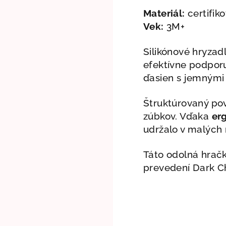
Materiál:
certifiko
Vek:
3M+
Silikónové hryzad
efektívne podpor
ďasien s jemnými
Štruktúrovaný pov
zúbkov. Vďaka
er
udržalo v malých
Táto odolná hračk
prevedení Dark Ch