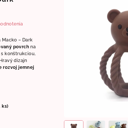
hodnotenia
a Macko – Dark
ovaný povrch
na
 s konštrukciou,
Hravý dizajn
 rozvoj jemnej
5 ks)