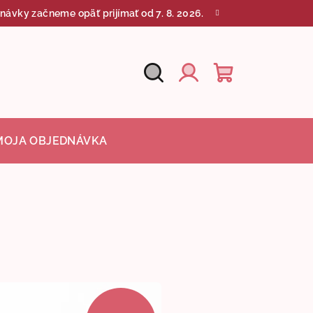
návky začneme opäť prijímať od 7. 8. 2026.
Hľadať
Nákupný
Prihlásenie
košík
MOJA OBJEDNÁVKA