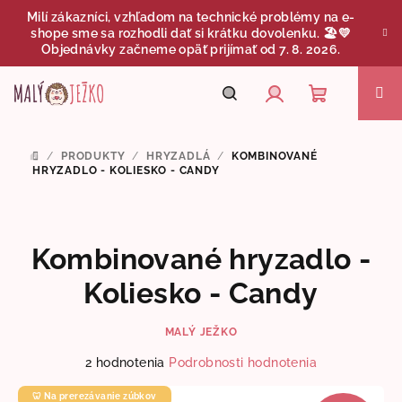
Prejsť
Milí zákazníci, vzhľadom na technické problémy na e-
na
shope sme sa rozhodli dať si krátku dovolenku. 🏖️💛
obsah
Objednávky začneme opäť prijímať od 7. 8. 2026.
Nákupný
Hľadať
Prihlásenie
/
PRODUKTY
/
HRYZADLÁ
/
KOMBINOVANÉ
DOMOV
košík
HRYZADLO - KOLIESKO - CANDY
Kombinované hryzadlo -
Koliesko - Candy
MALÝ JEŽKO
Priemerné
2 hodnotenia
Podrobnosti hodnotenia
hodnotenie
produktu
🦷 Na prerezávanie zúbkov