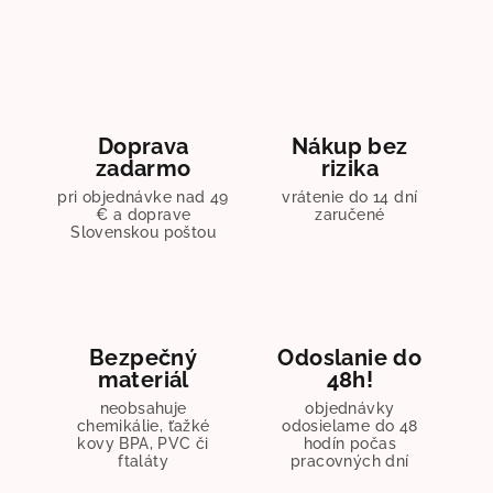
Doprava
Nákup bez
zadarmo
rizika
pri objednávke nad 49
vrátenie do 14 dní
€ a doprave
zaručené
Slovenskou poštou
Bezpečný
Odoslanie do
materiál
48h!
neobsahuje
objednávky
chemikálie, ťažké
odosielame do 48
kovy BPA, PVC či
hodín počas
ftaláty
pracovných dní