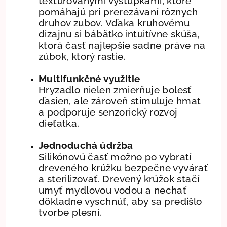
textúrovanými výstupkami, ktoré
pomáhajú pri prerezávaní rôznych
druhov zubov. Vďaka kruhovému
dizajnu si bábätko intuitívne skúša,
ktorá časť najlepšie sadne práve na
zúbok, ktorý rastie.
Multifunkčné využitie
Hryzadlo nielen zmierňuje bolesť
ďasien, ale zároveň stimuluje hmat
a podporuje senzorický rozvoj
dieťatka.
Jednoduchá údržba
Silikónovú časť možno po vybratí
dreveného krúžku bezpečne vyvárať
a sterilizovať. Drevený krúžok stačí
umyť mydlovou vodou a nechať
dôkladne vyschnúť, aby sa predišlo
tvorbe plesní.