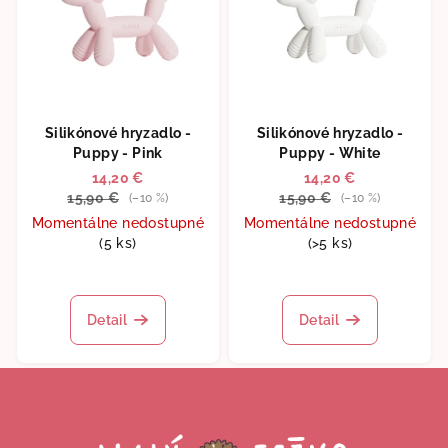
Silikónové hryzadlo -
Silikónové hryzadlo -
Puppy - Pink
Puppy - White
14,20 €
14,20 €
15,90 €
15,90 €
(–10 %)
(–10 %)
Momentálne nedostupné
Momentálne nedostupné
(5 ks)
(>5 ks)
Detail
Detail
Z
á
p