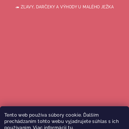
🦔 ZĽAVY, DARČEKY A VÝHODY U MALÉHO JEŽKA
Tento web používa súbory cookie. Ďalším
prechádzaním tohto webu vyjadrujete súhlas s ich
Sledovať na Instagrame
používaním. Viac informácií
tu
.