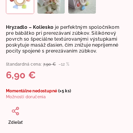
Hryzadlo – Koliesko
je perfektným spoločníkom
pre bábätko pri prerezávaní zúbkov. Silikónový
povrch so špeciálne textúrovanými výstupkami
poskytuje masáž ďasien, čím znižuje nepríjemné
pocity spojené s prerezávaním zúbkov.
štandardná cena:
7,90 €
–12 %
6,90 €
Jednotková
Momentálne nedostupné
(>5 ks)
cena:
Možnosti doručenia
Zdieľať