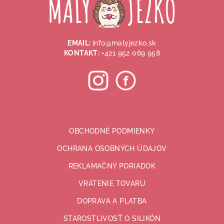
ä
t
i
EMAIL:
info@malyjezko.sk
e
KONTAKT:
+421 952 069 958
OBCHODNÉ PODMIENKY
OCHRANA OSOBNÝCH ÚDAJOV
REKLAMAČNÝ PORIADOK
VRÁTENIE TOVARU
DOPRAVA A PLATBA
STAROSTLIVOSŤ O SILIKÓN