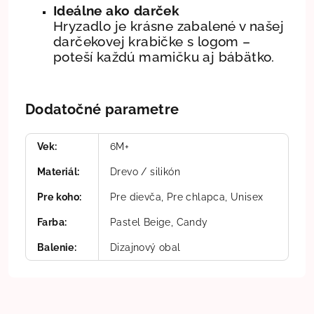
Ideálne ako darček
Hryzadlo je krásne zabalené v našej
darčekovej krabičke s logom –
poteší každú mamičku aj bábätko.
Dodatočné parametre
Vek
:
6M+
Materiál
:
Drevo / silikón
Pre koho
:
Pre dievča, Pre chlapca, Unisex
Farba
:
Pastel Beige, Candy
Balenie
:
Dizajnový obal