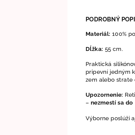
PODROBNÝ POP
Materiál:
100% pot
Dĺžka:
55 cm.
Praktická silikón
pripevní jedným k
zem alebo strate 
Upozornenie:
Ret
–
nezmestí sa do
Výborne poslúži a