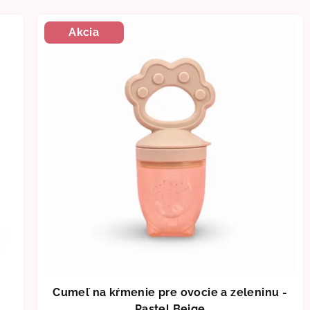
Akcia
-
Cumeľ na kŕmenie pre ovocie a zeleninu -
Pastel Beige