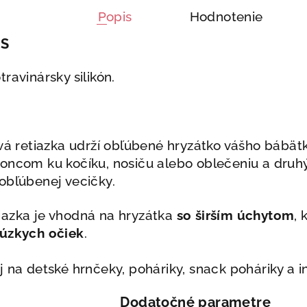
Popis
Hodnotenie
IS
ravinársky silikón.
ová retiazka udrží obľúbené hryzátko vášho bábä
oncom ku kočíku, nosiču alebo oblečeniu a druh
obľúbenej vecičky.
iazka je vhodná na hryzátka
so širším úchytom
, 
 úzkych očiek
.
j na detské hrnčeky, poháriky, snack poháriky a 
Dodatočné parametre