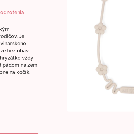
hodnotenia
ickým
odičov. Je
avinárskeho
môže bez obáv
hryzátko vždy
ed pádom na zem
pne na kočík,