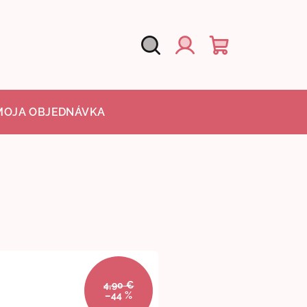
Hľadať
Nákupný
Prihlásenie
košík
MOJA OBJEDNÁVKA
4,90 €
–44 %