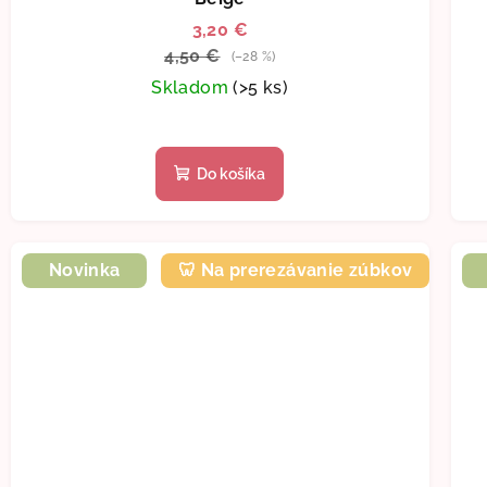
3,20 €
4,50 €
(–28 %)
Skladom
(>5 ks)
Do košíka
Novinka
🦷 Na prerezávanie zúbkov