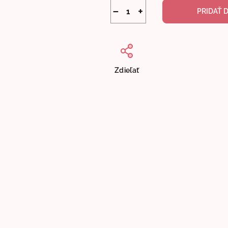
−
+
PRIDAŤ 
Zdieľať