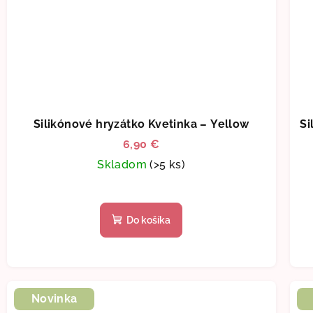
Silikónové hryzátko Kvetinka – Yellow
Si
6,90 €
Skladom
(>5 ks)
Do košíka
Novinka