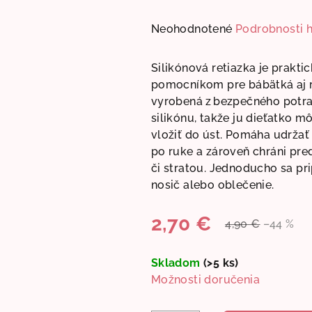
Priemerné
Neohodnotené
Podrobnosti 
hodnotenie
produktu
Silikónová retiazka je prakt
je
pomocníkom pre bábätká aj r
0,0
vyrobená z bezpečného potr
z
silikónu, takže ju dieťatko 
5
vložiť do úst.
Pomáha udržať 
hviezdičiek.
po ruke a zároveň chráni pr
či stratou. Jednoducho sa pri
nosič alebo oblečenie.
2,70 €
4,90 €
–44 %
Jednotková
cena:
Skladom
(>5 ks)
Možnosti doručenia