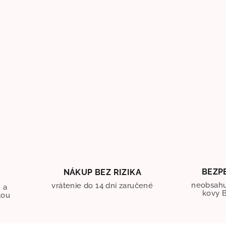
BEZP
NÁKUP BEZ RIZIKA
O
neobsahu
vrátenie do 14 dní zaručené
 a
kovy B
tou