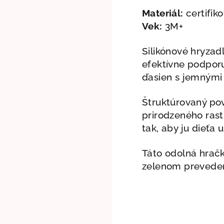
Materiál:
certifiko
Vek:
3M+
Silikónové hryzad
efektívne podpor
ďasien s jemnými
Štruktúrovaný pov
prirodzeného ras
tak, aby ju dieťa
Táto odolná hračk
zelenom preveden