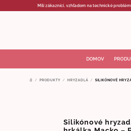
Prejsť
Milí zákazníci, vzhľadom na technické problém
na
obsah
DOMOV
PRODU
/
PRODUKTY
/
HRYZADLÁ
/
SILIKÓNOVÉ HRYZ
DOMOV
Silikónové hryzad
hrkálka Macko – 