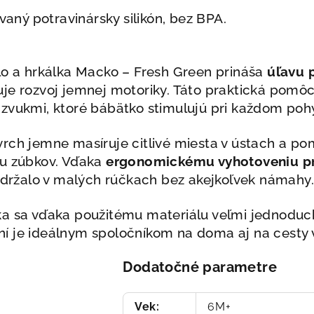
vaný potravinársky silikón, bez BPA.
lo a hrkálka Macko – Fresh Green prináša
úľavu 
uje rozvoj jemnej motoriky. Táto praktická pomô
 zvukmi, ktoré bábätko stimulujú pri každom poh
rch jemne masíruje citlivé miesta v ústach a p
tu zúbkov. Vďaka
ergonomickému vyhotoveniu pr
 udržalo v malých rúčkach bez akejkoľvek námahy.
a sa vďaka použitému materiálu veľmi jednoduch
í je ideálnym spoločníkom na doma aj na cesty v
Dodatočné parametre
Vek
:
6M+