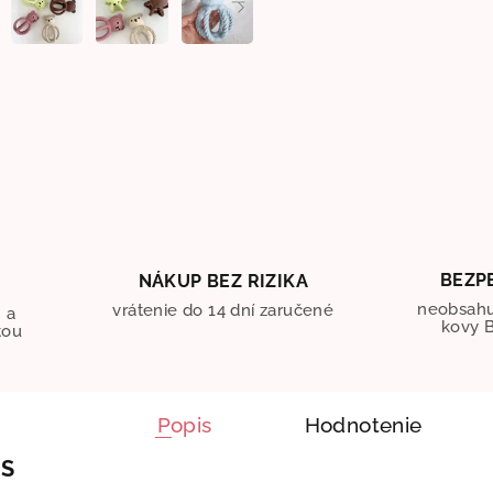
BEZP
NÁKUP BEZ RIZIKA
O
neobsahu
vrátenie do 14 dní zaručené
 a
kovy B
tou
Popis
Hodnotenie
IS