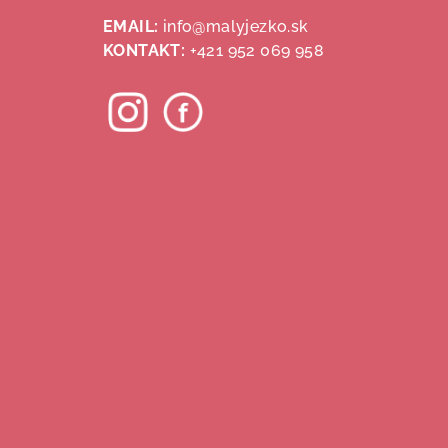
ä
EMAIL:
info@malyjezko.sk
KONTAKT:
+421 952 069 958
t
i
e