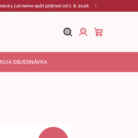
návky začneme opäť prijímať od 7. 8. 2026.
Hľadať
Nákupný
Prihlásenie
košík
MOJA OBJEDNÁVKA