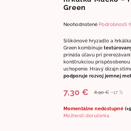
Green
Priemerné
Neohodnotené
Podrobnosti 
hodnotenie
produktu
Silikónové hryzadlo a hrkálk
je
Green kombinuje
textúrovan
0,0
prináša úľavu pri prerezávaní
z
konštrukciou prispôsobenou 
5
uchopenie. Hravý dizajn stim
hviezdičiek.
podporuje rozvoj jemnej mot
7,30 €
8,90 €
–17 %
Jednotková
cena:
Momentálne nedostupné
(>
Možnosti doručenia