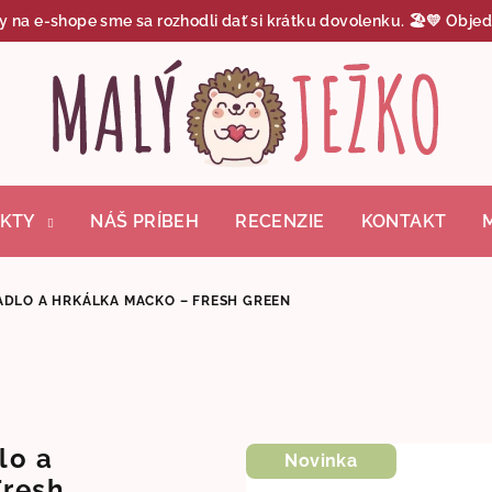
y na e-shope sme sa rozhodli dať si krátku dovolenku. 🏖️💛 Objed
KTY
NÁŠ PRÍBEH
RECENZIE
KONTAKT
ADLO A HRKÁLKA MACKO – FRESH GREEN
lo a
Novinka
Fresh