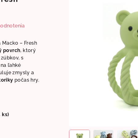
hodnotenia
a Macko – Fresh
ý povrch
, ktorý
 zúbkov, s
na ľahké
uluje zmysly a
oriky
počas hry.
5 ks)