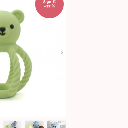
8,90 €
–17 %