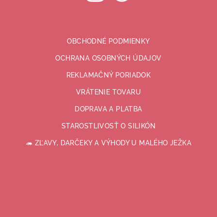
p
i
s
u
OBCHODNÉ PODMIENKY
OCHRANA OSOBNÝCH ÚDAJOV
REKLAMAČNÝ PORIADOK
VRÁTENIE TOVARU
DOPRAVA A PLATBA
STAROSTLIVOSŤ O SILIKÓN
🦔 ZĽAVY, DARČEKY A VÝHODY U MALÉHO JEŽKA