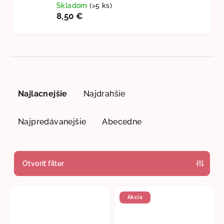
Skladom
(>5 ks)
8,50 €
R
a
Najlacnejšie
Najdrahšie
d
e
Najpredávanejšie
Abecedne
n
i
e
Otvoriť filter
p
V
r
Akcia
ý
o
p
d