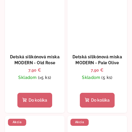
Detská silikónová miska
Detská silikónová miska
MODERN - Old Rose
MODERN - Pale Olive
7,90 €
7,90 €
Skladom
(>5 ks)
Skladom
(5 ks)
Priemerné
hodnotenie
produktu
Do košíka
Do košíka
je
5,0
z
5
Akcia
Akcia
hviezdičiek.