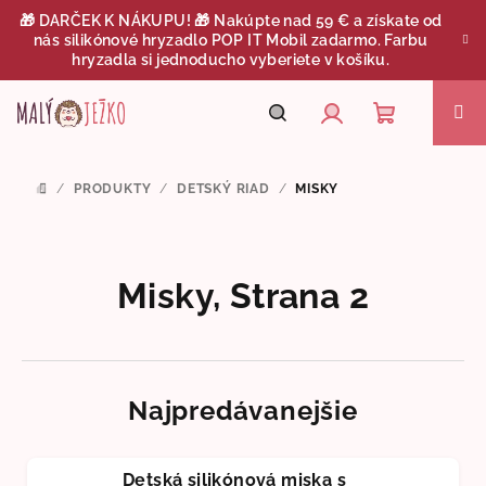
Prejsť
🎁 DARČEK K NÁKUPU! 🎁 Nakúpte nad 59 € a získate od
na
nás silikónové hryzadlo POP IT Mobil zadarmo. Farbu
obsah
hryzadla si jednoducho vyberiete v košíku.
Nákupný
Hľadať
Prihlásenie
/
PRODUKTY
/
DETSKÝ RIAD
/
MISKY
DOMOV
košík
Misky
, Strana 2
Najpredávanejšie
Detská silikónová miska s