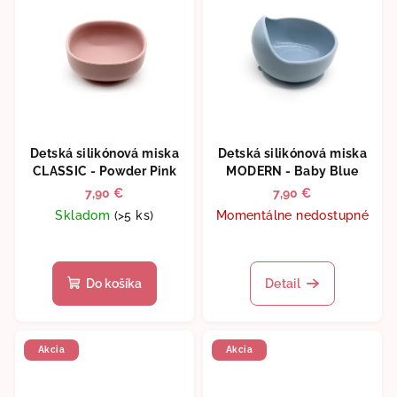
i
u
s
k
p
t
r
o
o
v
d
Detská silikónová miska
Detská silikónová miska
u
CLASSIC - Powder Pink
MODERN - Baby Blue
k
7,90 €
7,90 €
t
Skladom
(>5 ks)
Momentálne nedostupné
o
v
Do košíka
Detail
Akcia
Akcia