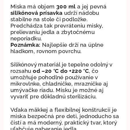
Miska má objem
300 ml
a jej pevná
silikónová prísavka
udrží nádobu
stabilne na stole či podložke.
Predchádza tak prevráteniu misky,
prelievaniu jedla a zbytočnému
neporiadku.
Poznámka:
Najlepšie drží na úplne
hladkom, rovnom povrchu.
Silikónový materiál je tepelne odolný v
rozsahu
od –20 °C do +220 °C
, čo
umožňuje pohodlné používanie v
mikrovlnke, chladničke, mrazničke aj
umývačke riadu. Misku je možné aj
vyvariť pre dôkladnú sterilizáciu.
Vďaka mäkkej a flexibilnej konštrukcii je
miska bezpečná pre deti, jednoducho sa
čistí a má moderný, praktický tvar, ktorý
uľahčuje naberanie jedla.