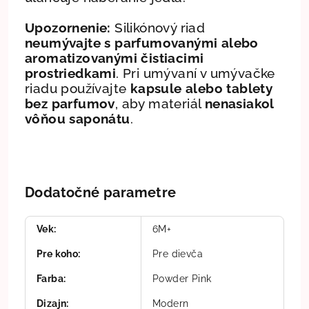
Upozornenie:
Silikónový riad
neumývajte s parfumovanými alebo
aromatizovanými čistiacimi
prostriedkami
. Pri umývaní v umývačke
riadu používajte
kapsule alebo tablety
bez parfumov
, aby materiál
nenasiakol
vôňou saponátu
.
Dodatočné parametre
Vek
:
6M+
Pre koho
:
Pre dievča
Farba
:
Powder Pink
Dizajn
:
Modern