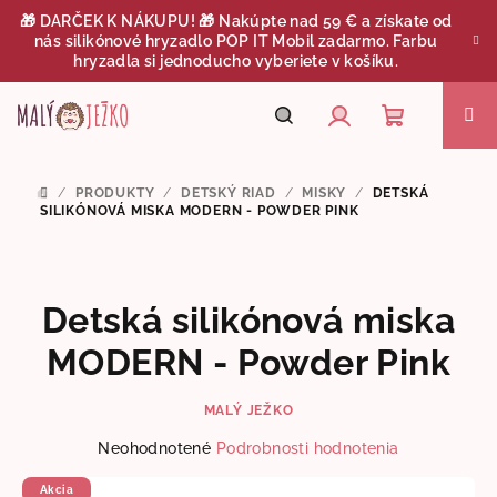
Prejsť
🎁 DARČEK K NÁKUPU! 🎁 Nakúpte nad 59 € a získate od
na
nás silikónové hryzadlo POP IT Mobil zadarmo. Farbu
obsah
hryzadla si jednoducho vyberiete v košíku.
Nákupný
Hľadať
Prihlásenie
/
PRODUKTY
/
DETSKÝ RIAD
/
MISKY
/
DETSKÁ
DOMOV
košík
SILIKÓNOVÁ MISKA MODERN - POWDER PINK
Detská silikónová miska
MODERN - Powder Pink
MALÝ JEŽKO
Priemerné
Neohodnotené
Podrobnosti hodnotenia
hodnotenie
produktu
Akcia