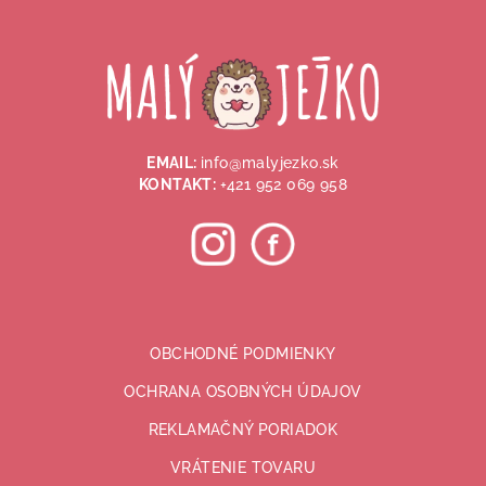
5
á
hviezdičiek.
p
ä
t
i
EMAIL:
info@malyjezko.sk
e
KONTAKT:
+421 952 069 958
OBCHODNÉ PODMIENKY
OCHRANA OSOBNÝCH ÚDAJOV
REKLAMAČNÝ PORIADOK
VRÁTENIE TOVARU