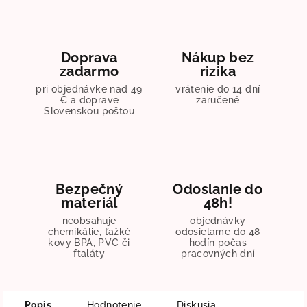
Doprava
Nákup bez
zadarmo
rizika
pri objednávke nad 49
vrátenie do 14 dní
€ a doprave
zaručené
Slovenskou poštou
Bezpečný
Odoslanie do
materiál
48h!
neobsahuje
objednávky
chemikálie, ťažké
odosielame do 48
kovy BPA, PVC či
hodín počas
ftaláty
pracovných dní
Popis
Hodnotenie
Diskusia