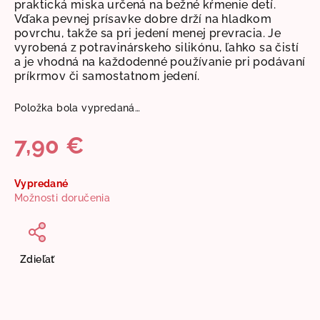
praktická miska určená na bežné kŕmenie detí.
Vďaka pevnej prísavke dobre drží na hladkom
povrchu, takže sa pri jedení menej prevracia. Je
vyrobená z potravinárskeho silikónu, ľahko sa čistí
a je vhodná na každodenné používanie pri podávaní
príkrmov či samostatnom jedení.
Položka bola vypredaná…
7,90 €
Jednotková
Vypredané
cena:
Možnosti doručenia
Zdieľať