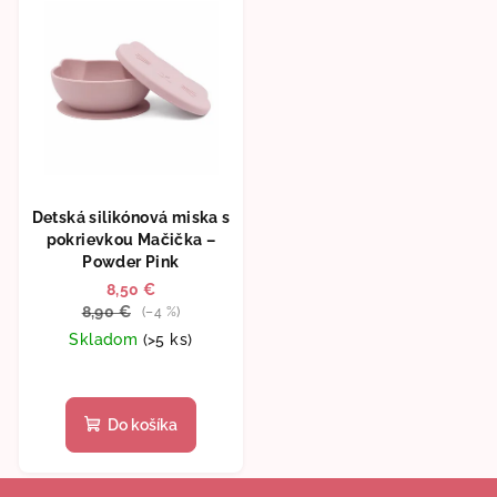
Detská silikónová miska s
pokrievkou Mačička –
Powder Pink
8,50 €
8,90 €
(–4 %)
Skladom
(>5 ks)
Priemerné
hodnotenie
produktu
Do košíka
je
5,0
Z
z