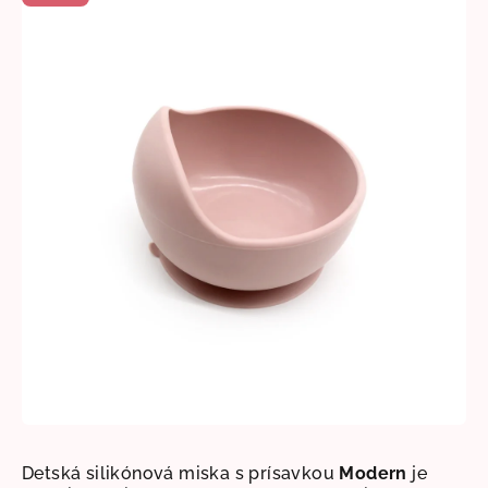
je
0,0
z
5
hviezdičiek.
Detská silikónová miska s prísavkou
Modern
je