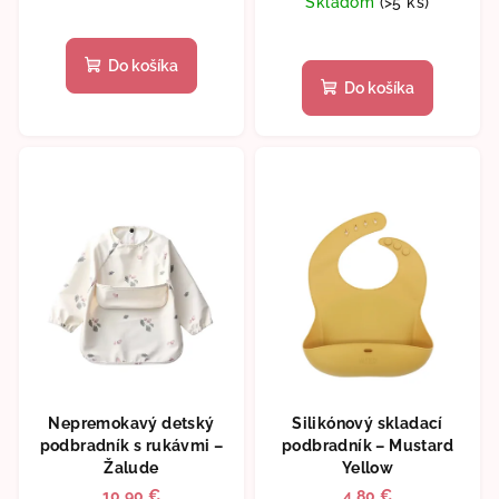
Skladom
(>5 ks)
Do košíka
Do košíka
Nepremokavý detský
Silikónový skladací
podbradník s rukávmi –
podbradník – Mustard
Žalude
Yellow
10,90 €
4,80 €