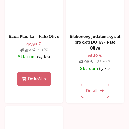
Sada Klasika – Pale Olive
Silikónový jedálenský set
pre deti DÚHA - Pale
42,90 €
Olive
46,90 €
(–8 %)
40 €
od
Skladom
(>5 ks)
42,90 €
(až –6 %)
Priemerné
Skladom
(5 ks)
hodnotenie
produktu
Priemerné
Do košíka
je
hodnotenie
5,0
produktu
Detail
z
je
5
5,0
hviezdičiek.
z
5
hviezdičiek.