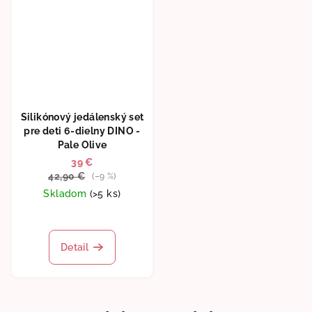
Silikónový jedálenský set
pre deti 6-dielny DINO -
Pale Olive
39 €
42,90 €
(–9 %)
Skladom
(>5 ks)
Priemerné
hodnotenie
produktu
Detail
je
5,0
z
5