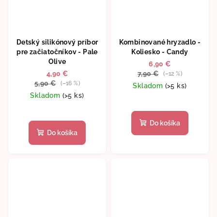
Detský silikónový príbor
Kombinované hryzadlo -
pre začiatočníkov - Pale
Koliesko - Candy
Olive
6,90 €
4,90 €
7,90 €
(–12 %)
5,90 €
(–16 %)
Skladom
(>5 ks)
Skladom
(>5 ks)
Priemerné
Priemerné
hodnotenie
hodnotenie
produktu
Do košíka
produktu
je
Do košíka
je
5,0
5,0
z
z
5
5
hviezdičiek.
hviezdičiek.