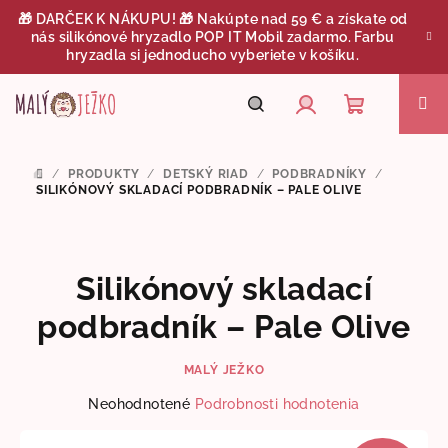
Prejsť
🎁 DARČEK K NÁKUPU! 🎁 Nakúpte nad 59 € a získate od
na
nás silikónové hryzadlo POP IT Mobil zadarmo. Farbu
obsah
hryzadla si jednoducho vyberiete v košíku.
Nákupný
Hľadať
Prihlásenie
/
PRODUKTY
/
DETSKÝ RIAD
/
PODBRADNÍKY
/
DOMOV
košík
SILIKÓNOVÝ SKLADACÍ PODBRADNÍK – PALE OLIVE
Silikónový skladací
podbradník – Pale Olive
MALÝ JEŽKO
Priemerné
Neohodnotené
Podrobnosti hodnotenia
hodnotenie
produktu