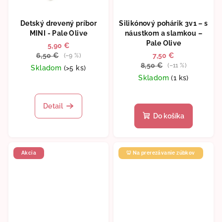
Detský drevený príbor
Silikónový pohárik 3v1 – s
MINI - Pale Olive
náustkom a slamkou –
Pale Olive
5,90 €
6,50 €
7,50 €
(–9 %)
8,50 €
(–11 %)
Skladom
(>5 ks)
Skladom
(1 ks)
Detail
Do košíka
Akcia
🦷 Na prerezávanie zúbkov