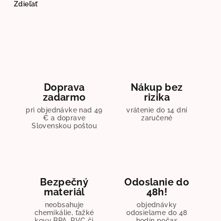
Zdieľať
Doprava
Nákup bez
zadarmo
rizika
pri objednávke nad 49
vrátenie do 14 dní
€ a doprave
zaručené
Slovenskou poštou
Bezpečný
Odoslanie do
materiál
48h!
neobsahuje
objednávky
chemikálie, ťažké
odosielame do 48
kovy BPA, PVC či
hodín počas