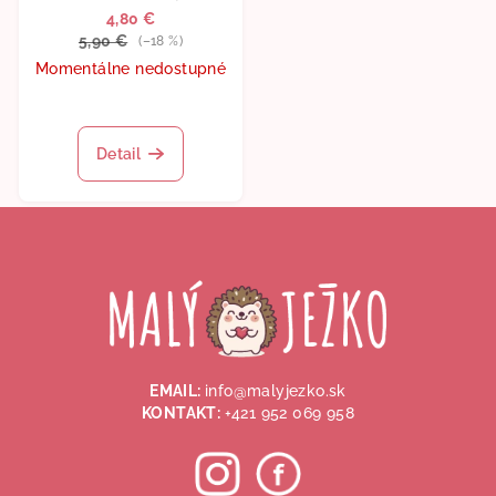
4,80 €
5,90 €
(–18 %)
Momentálne nedostupné
Detail
Z
á
p
ä
t
i
EMAIL:
info@malyjezko.sk
e
KONTAKT:
+421 952 069 958