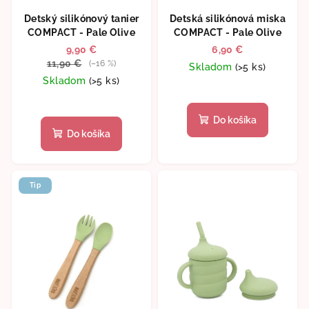
Detský silikónový tanier
Detská silikónová miska
COMPACT - Pale Olive
COMPACT - Pale Olive
9,90 €
6,90 €
11,90 €
(–16 %)
Skladom
(>5 ks)
Skladom
(>5 ks)
Priemerné
hodnotenie
Do košíka
produktu
Do košíka
je
5,0
z
5
Tip
hviezdičiek.