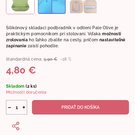
Silikónový skladací podbradník v odtieni Pale Olive je
praktickým pomocníkom pri stolovaní. Vďaka
možnosti
zrolovania
ho ľahko zbalíte na cesty, pričom
nastaviteľné
zapínanie
zaistí pohodlie.
štandardná cena:
5,90 €
–18 %
4,80 €
Jednotková
Skladom
(2 ks)
cena:
Možnosti doručenia
−
+
PRIDAŤ DO KOŠÍKA