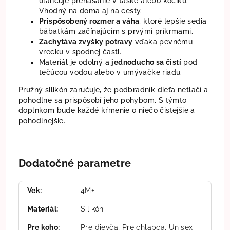
uľahčuje prenášanie v taške alebo kočíku.
Vhodný na doma aj na cesty.
Prispôsobený rozmer a váha
, ktoré lepšie sedia
bábätkám začínajúcim s prvými príkrmami.
Zachytáva zvyšky potravy
vďaka pevnému
vrecku v spodnej časti.
Materiál je odolný a
jednoducho sa čistí
pod
tečúcou vodou alebo v umývačke riadu.
Pružný silikón zaručuje, že podbradník dieťa netlačí a
pohodlne sa prispôsobí jeho pohybom. S týmto
doplnkom bude každé kŕmenie o niečo čistejšie a
pohodlnejšie.
Dodatočné parametre
Vek
:
4M+
Materiál
:
Silikón
Pre koho
:
Pre dievča, Pre chlapca, Unisex