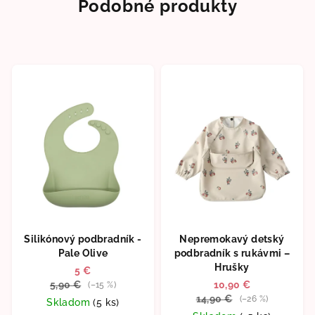
Podobné produkty
hviezdičiek.
Silikónový podbradník -
Nepremokavý detský
Pale Olive
podbradník s rukávmi –
Hrušky
5 €
5,90 €
10,90 €
(–15 %)
14,90 €
(–26 %)
Skladom
(5 ks)