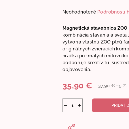
Priemerné
Neohodnotené
Podrobnosti 
hodnotenie
produktu
Magnetická stavebnica ZOO 
je
kombinácia stavania a sveta zv
0,0
vytvoria vlastnú ZOO plnú far
z
originálnych zvieracích kombi
5
hračka pre malých milovníkov
hviezdičiek.
podporuje kreativitu, sústred
objavovania.
35,90 €
37,90 €
–5 %
Jednotková
cena:
−
+
PRIDAŤ 