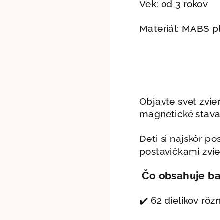
Vek: od 3 rokov
Materiál: MABS p
Objavte svet zvie
magnetické stavan
Deti si najskôr p
postavičkami zvie
Čo obsahuje ba
✔️ 62 dielikov rôz