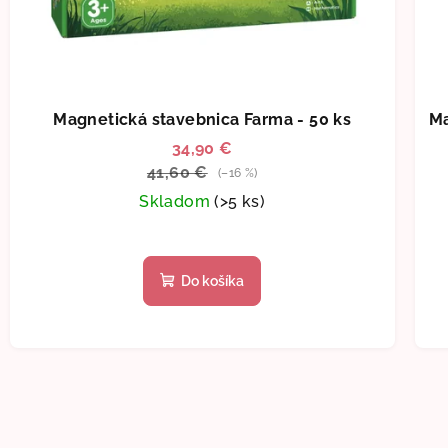
Magnetická stavebnica Farma - 50 ks
Ma
34,90 €
41,60 €
(–16 %)
Skladom
(>5 ks)
Priemerné
hodnotenie
Do košíka
produktu
je
5,0
z
5
hviezdičiek.