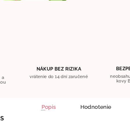
BEZP
NÁKUP BEZ RIZIKA
O
neobsahu
vrátenie do 14 dní zaručené
 a
kovy B
tou
Popis
Hodnotenie
IS