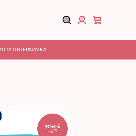
Hľadať
Nákupný
Prihlásenie
košík
MOJA OBJEDNÁVKA
37,90 €
–5 %