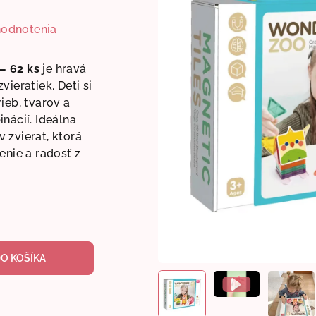
hodnotenia
– 62 ks
je hravá
ieratiek. Deti si
ieb, tvarov a
nácií. Ideálna
 zvierat, ktorá
enie a radosť z
DO KOŠÍKA