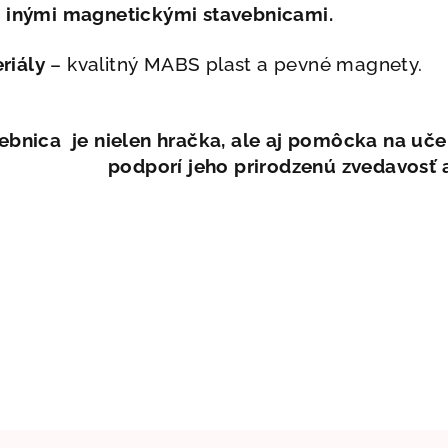
s inými magnetickými stavebnicami.
riály
– kvalitný MABS plast a pevné magnety.
bnica je nielen hračka, ale aj pomôcka na učeni
podporí jeho prirodzenú zvedavosť a