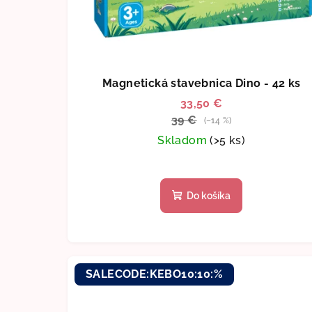
Magnetická stavebnica Dino - 42 ks
33,50 €
39 €
(–14 %)
Skladom
(>5 ks)
Do košíka
SALECODE:KEBO10:10:%