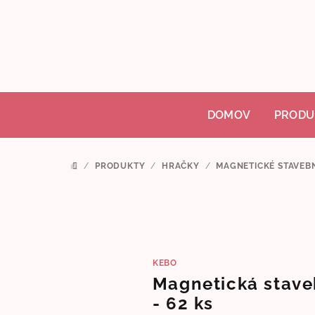
Prejsť
na
obsah
DOMOV
PRODU
/
PRODUKTY
/
HRAČKY
/
MAGNETICKÉ STAVEB
DOMOV
KEBO
Magnetická stav
- 62 ks