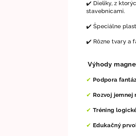
✔️
Dieliky, z ktor
stavebnicami.
✔️ Špeciálne plas
✔️ Rôzne tvary a 
Výhody magnet
✔
Podpora fantázi
✔
Rozvoj jemnej 
✔
Tréning logick
✔
Edukačný prvo