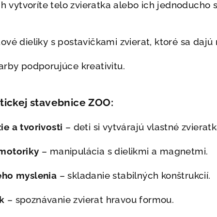
ých vytvoríte telo zvieratka alebo ich jednoduch
tové dieliky s postavičkami zvierat, ktoré sa dajú
farby podporujúce kreativitu.
ickej stavebnice ZOO:
e a tvorivosti
– deti si vytvárajú vlastné zvieratk
motoriky
– manipulácia s dielikmi a magnetmi.
ého myslenia
– skladanie stabilných konštrukcií.
k
– spoznávanie zvierat hravou formou.