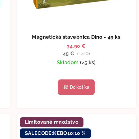
Magnetická stavebnica Dino - 49 ks
34,90 €
45 €
(–22 %)
Skladom
(>5 ks)
Priemerné
hodnotenie
Do košíka
produktu
je
5,0
z
5
Limitované množstvo
hviezdičiek.
SALECODE:KEBO10:10:%