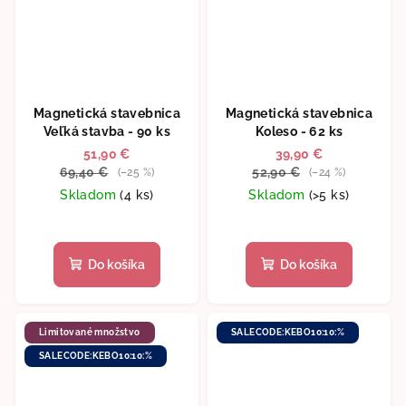
Magnetická stavebnica
Magnetická stavebnica
Veľká stavba - 90 ks
Koleso - 62 ks
51,90 €
39,90 €
69,40 €
52,90 €
(–25 %)
(–24 %)
Skladom
(4 ks)
Skladom
(>5 ks)
Priemerné
hodnotenie
produktu
Do košíka
Do košíka
je
5,0
z
5
Limitované množstvo
SALECODE:KEBO10:10:%
hviezdičiek.
SALECODE:KEBO10:10:%