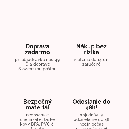
Doprava
Nákup bez
zadarmo
rizika
pri objednávke nad 49
vrátenie do 14 dní
€ a doprave
zaručené
Slovenskou poštou
Bezpečný
Odoslanie do
materiál
48h!
neobsahuje
objednávky
chemikálie, ťažké
odosielame do 48
kovy BPA, PVC či
hodín počas
ftaláty
pracovných dní