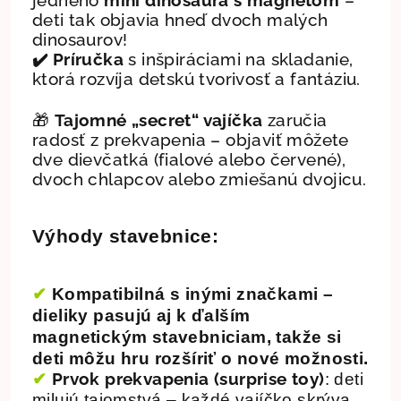
deti tak objavia hneď dvoch malých
dinosaurov!
✔️ Príručka
s inšpiráciami na skladanie,
ktorá rozvíja detskú tvorivosť a fantáziu.
🎁
Tajomné „secret“ vajíčka
zaručia
radosť z prekvapenia – objaviť môžete
dve dievčatká (fialové alebo červené),
dvoch chlapcov alebo zmiešanú dvojicu.
Výhody stavebnice:
✔
Kompatibilná s inými značkami
–
dieliky pasujú aj k ďalším
magnetickým stavebniciam, takže si
deti môžu hru rozšíriť o nové možnosti.
✔
Prvok prekvapenia (surprise toy)
: deti
milujú tajomstvá – každé vajíčko skrýva