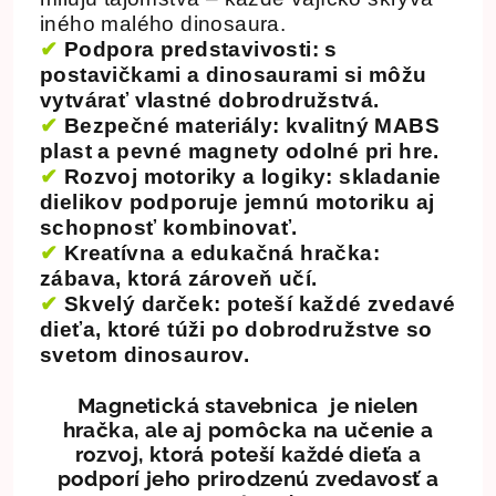
iného malého dinosaura.
✔
Podpora predstavivosti
: s
postavičkami a dinosaurami si môžu
vytvárať vlastné dobrodružstvá.
✔
Bezpečné materiály
: kvalitný MABS
plast a pevné magnety odolné pri hre.
✔
Rozvoj motoriky a logiky
: skladanie
dielikov podporuje jemnú motoriku aj
schopnosť kombinovať.
✔
Kreatívna a edukačná hračka
:
zábava, ktorá zároveň učí.
✔
Skvelý darček:
poteší každé zvedavé
dieťa, ktoré túži po dobrodružstve so
svetom dinosaurov.
Magnetická stavebnica je nielen
hračka, ale aj pomôcka na učenie a
rozvoj, ktorá poteší každé dieťa a
podporí jeho prirodzenú zvedavosť a