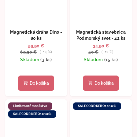
Magnetická dráha Dino -
Magnetická stavebnica
80 ks
Podmorský svet - 42 ks
59,90 €
34,90 €
69,90 €
40 €
(–14 %)
(–12 %)
Skladom
(3 ks)
Skladom
(>5 ks)
Priemerné
hodnotenie
produktu
Do košíka
Do košíka
je
4,8
z
5
Limitované množstvo
SALECODE:KEBO10:10:%
hviezdičiek.
SALECODE:KEBO10:10:%