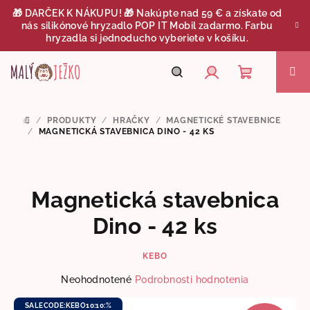
Prejsť
🎁 DARČEK K NÁKUPU! 🎁 Nakúpte nad 59 € a získate od
na
nás silikónové hryzadlo POP IT Mobil zadarmo. Farbu
obsah
hryzadla si jednoducho vyberiete v košíku.
Nákupný
Hľadať
Prihlásenie
/
PRODUKTY
/
HRAČKY
/
MAGNETICKÉ STAVEBNICE
DOMOV
košík
/
MAGNETICKÁ STAVEBNICA DINO - 42 KS
Magnetická stavebnica
Dino - 42 ks
KEBO
Priemerné
Neohodnotené
Podrobnosti hodnotenia
hodnotenie
produktu
SALECODE:KEBO10:10:%