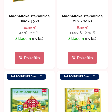
Magnetická stavebnica
Magnetická stavebnica
Dino - 49 ks
Mini - 20 ks
34,90 €
8,90 €
45 €
11,90 €
(–22 %)
(–25 %)
Skladom
(>5 ks)
Skladom
(>5 ks)
Priemerné
Priemerné
hodnotenie
hodnotenie
produktu
produktu
Do košíka
Do košíka
je
je
5,0
5,0
z
z
5
5
SALECODE:KEBO10:10:%
SALECODE:KEBO10:10:%
hviezdičiek.
hviezdičiek.