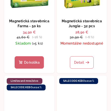
Magnetická stavebnica
Magnetická stavebnica
Farma - 50 ks
Jungle - 32 pcs
34,90 €
28,90 €
41,60 €
30,90 €
(–16 %)
(–6 %)
Skladom
(>5 ks)
Momentálne nedostupné
Priemerné
hodnotenie
produktu
Do košíka
Detail
je
5,0
z
5
Limitované množstvo
SALECODE:KEBO10:10:%
hviezdičiek.
SALECODE:KEBO10:10:%