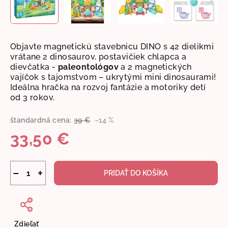
Objavte magnetickú stavebnicu DINO s 42 dielikmi
vrátane 2 dinosaurov, postavičiek chlapca a
dievčatka -
paleontológov
a 2 magnetických
vajíčok s tajomstvom – ukrytými mini dinosaurami!
Ideálna hračka na rozvoj fantázie a motoriky detí
od 3 rokov.
štandardná cena:
39 €
–14 %
33,50 €
Jednotková
cena:
−
+
PRIDAŤ DO KOŠÍKA
Zdieľať