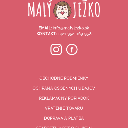
p
ä
t
i
EMAIL:
info@malyjezko.sk
e
KONTAKT:
+421 952 069 958
OBCHODNÉ PODMIENKY
OCHRANA OSOBNÝCH ÚDAJOV
REKLAMAČNÝ PORIADOK
VRÁTENIE TOVARU
DOPRAVA A PLATBA