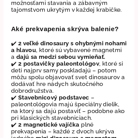
možnosťami stavania a zábavným
tajomstvom ukrytým v každej krabičke.
Aké prekvapenia skrýva balenie?
✔️
2 veľké dinosaury s ohybnými nohami
a hlavou
, ktoré sú vybavené magnetmi
a
dajú sa medzi sebou vymieňať.
✔️
2
postavičky paleontológov
, ktoré si
deti najprv samy poskladajú – potom
môžu spolu objavovať svet dinosaurov a
dodávať hre nádych skutočného
dobrodružstva.
✔️
Stavebnicový podstavec
–
paleontológovia majú špeciálny dielik,
na ktorý sa dajú postaviť – podobne ako
pri klasických stavebniciach.
✔️
2 magnetické vajíčka
plné
prekvapenia – každé z dvoch ukrýva
jedného
mini dinosaura s magnetom
–