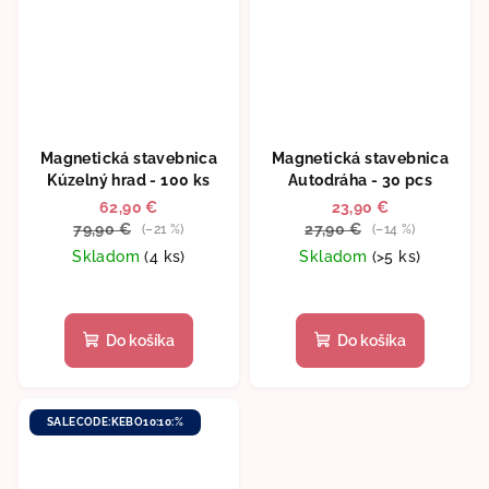
Magnetická stavebnica
Magnetická stavebnica
Kúzelný hrad - 100 ks
Autodráha - 30 pcs
62,90 €
23,90 €
79,90 €
27,90 €
(–21 %)
(–14 %)
Skladom
(4 ks)
Skladom
(>5 ks)
Priemerné
hodnotenie
produktu
Do košíka
Do košíka
je
5,0
z
5
SALECODE:KEBO10:10:%
hviezdičiek.