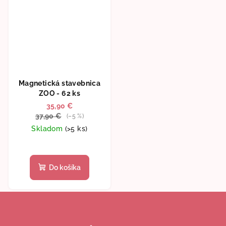
Magnetická stavebnica
ZOO - 62 ks
35,90 €
37,90 €
(–5 %)
Skladom
(>5 ks)
Do košíka
Z
á