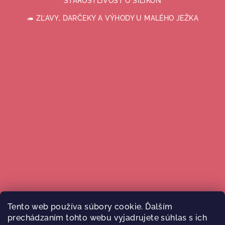
STAROSTLIVOSŤ O SILIKÓN
🦔 ZĽAVY, DARČEKY A VÝHODY U MALÉHO JEŽKA
Tento web používa súbory cookie. Ďalším
prechádzaním tohto webu vyjadrujete súhlas s ich