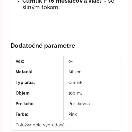
Cumlík F (6 mesiacov a viac)
– so
silným tokom.
Dodatočné parametre
Vek
:
0+
Materiál
:
Silikón
Typ pitia
:
Cumlík
Objem
:
160 ml
Pre koho
:
Pre dievča
Farba
:
Pink
Položka bola vypredaná…