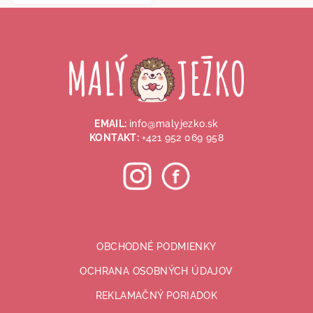
Z
z
5
á
hviezdičiek.
p
ä
t
i
EMAIL:
info@malyjezko.sk
e
KONTAKT:
+421 952 069 958
OBCHODNÉ PODMIENKY
OCHRANA OSOBNÝCH ÚDAJOV
REKLAMAČNÝ PORIADOK