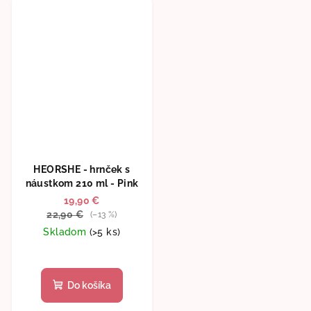
5
hviezdičiek.
HEORSHE - hrnček s
náustkom 210 ml - Pink
19,90 €
22,90 €
(–13 %)
Skladom
(>5 ks)
Priemerné
hodnotenie
produktu
Do košíka
je
5,0