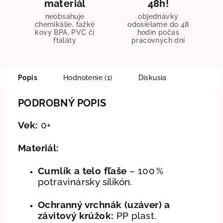
materiál
48h!
neobsahuje
objednávky
chemikálie, ťažké
odosielame do 48
kovy BPA, PVC či
hodín počas
ftaláty
pracovných dní
Popis
Hodnotenie (1)
Diskusia
PODROBNÝ POPIS
Vek:
0+
Materiál:
Cumlík a telo fľaše
– 100 %
potravinársky silikón.
Ochranný vrchnák (uzáver) a
závitový krúžok:
PP plast.