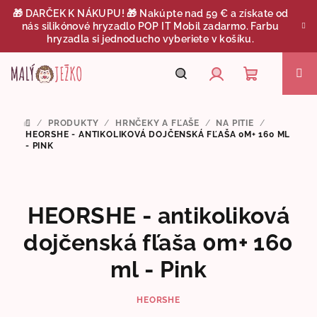
Prejsť
🎁 DARČEK K NÁKUPU! 🎁 Nakúpte nad 59 € a získate od
na
nás silikónové hryzadlo POP IT Mobil zadarmo. Farbu
obsah
hryzadla si jednoducho vyberiete v košíku.
Nákupný
Hľadať
Prihlásenie
/
PRODUKTY
/
HRNČEKY A FĽAŠE
/
NA PITIE
/
DOMOV
košík
HEORSHE - ANTIKOLIKOVÁ DOJČENSKÁ FĽAŠA 0M+ 160 ML
- PINK
HEORSHE - antikoliková
dojčenská fľaša 0m+ 160
ml - Pink
HEORSHE