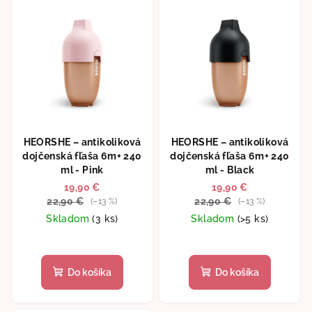
HEORSHE – antikoliková
HEORSHE – antikoliková
dojčenská fľaša 6m+ 240
dojčenská fľaša 6m+ 240
ml - Pink
ml - Black
19,90 €
19,90 €
22,90 €
22,90 €
(–13 %)
(–13 %)
Skladom
(3 ks)
Skladom
(>5 ks)
Priemerné
hodnotenie
produktu
Do košíka
Do košíka
je
5,0
z