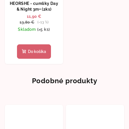
HEORSHE - cumlíky Day
& Night 3m+ (2ks)
11,90 €
13,80 €
(–13 %)
Skladom
(>5 ks)
Priemerné
hodnotenie
produktu
Do košíka
je
5,0
z
5
Podobné produkty
hviezdičiek.