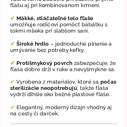
fľašu aj pri kombinovanom kŕmení.
✔
Mäkké, stláčateľné telo fľaše
umožňuje rodičovi pomôcť bábätku s
tokmi mlieka pri slabšom saní.
✔
Široké hrdlo
– jednoduché plnenie a
umývanie bez potreby kefky.
✔
Protišmykový povrch
zabezpečuje, že
fľaša dobre drží v ruke a nevyšmykne sa.
✔
Vyrobená z materiálov, ktoré sa
počas
sterilizácie neopotrebujú
, takže fľaša
vydrží dlhšie ako bežné plastové fľaše.
✔
Elegantný, moderný dizajn vhodný aj
na cesty či darček.