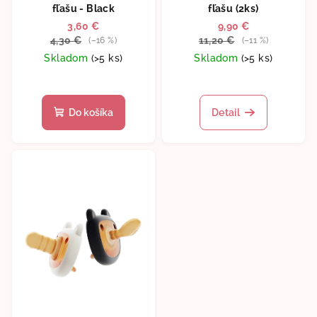
fľašu - Black
fľašu (2ks)
3,60 €
9,90 €
4,30 €
11,20 €
(–16 %)
(–11 %)
Skladom
(>5 ks)
Skladom
(>5 ks)
Priemerné
hodnotenie
produktu
Do košíka
Detail
je
5,0
z
5
hviezdičiek.