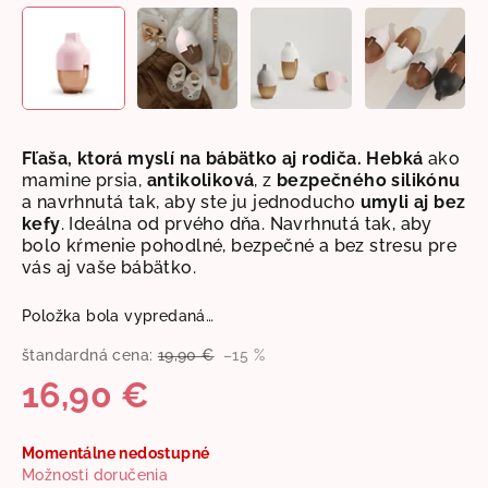
Fľaša, ktorá myslí na bábätko aj rodiča. Hebká
ako
mamine prsia,
antikoliková
, z
bezpečného silikónu
a navrhnutá tak, aby ste ju jednoducho
umyli aj bez
kefy
. Ideálna od prvého dňa.
Navrhnutá tak, aby
bolo kŕmenie pohodlné, bezpečné a bez stresu pre
vás aj vaše bábätko.
Položka bola vypredaná…
štandardná cena:
19,90 €
–15 %
16,90 €
Jednotková
Momentálne nedostupné
cena:
Možnosti doručenia