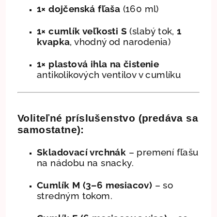
1×
dojčenská fľaša
(160 ml)
1×
cumlík veľkosti S
(slabý tok,
1
kvapka
, vhodný od narodenia)
1×
plastová ihla na čistenie
antikolikových ventilov v cumlíku
Voliteľné príslušenstvo (predáva sa
samostatne):
Skladovací vrchnák
– premení fľašu
na nádobu na snacky.
Cumlík M (3–6 mesiacov)
– so
stredným tokom.