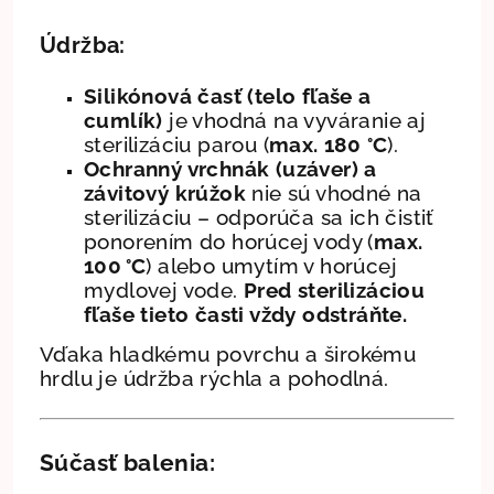
Údržba:
Silikónová časť (telo fľaše a
cumlík)
je vhodná na vyváranie aj
sterilizáciu parou (
max. 180 °C
).
Ochranný vrchnák (uzáver) a
závitový krúžok
nie sú vhodné na
sterilizáciu – odporúča sa ich čistiť
ponorením do horúcej vody (
max.
100 °C
) alebo umytím v horúcej
mydlovej vode.
Pred sterilizáciou
fľaše tieto časti vždy odstráňte.
Vďaka hladkému povrchu a širokému
hrdlu je údržba rýchla a pohodlná.
Súčasť balenia: