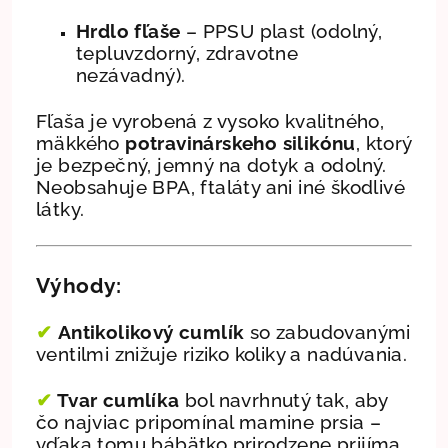
Hrdlo fľaše
– PPSU plast (odolný,
tepluvzdorný, zdravotne
nezávadný).
Fľaša je vyrobená z vysoko kvalitného,
mäkkého
potravinárskeho silikónu
, ktorý
je bezpečný, jemný na dotyk a odolný.
Neobsahuje BPA, ftaláty ani iné škodlivé
látky.
Výhody:
✔
Antikolikový cumlík
so zabudovanými
ventilmi znižuje riziko koliky a nadúvania.
✔
Tvar cumlíka
bol navrhnutý tak, aby
čo najviac pripomínal mamine prsia –
vďaka tomu bábätko prirodzene prijíma