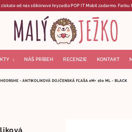
skate od nás silikónové hryzadlo POP IT Mobil zadarmo. Farbu h
KTY
NÁŠ PRÍBEH
RECENZIE
KONTAKT
HEORSHE - ANTIKOLIKOVÁ DOJČENSKÁ FĽAŠA 0M+ 160 ML - BLACK
liková