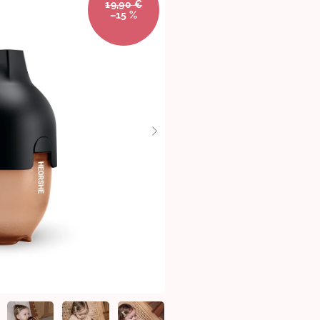
19,90 €
–15 %