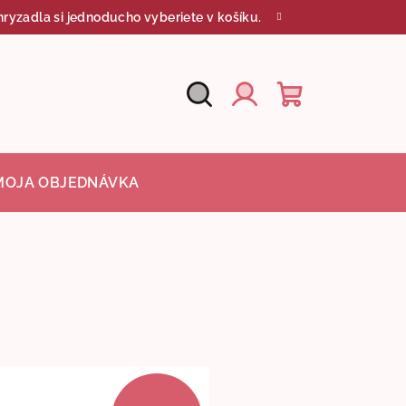
ryzadla si jednoducho vyberiete v košíku.
Hľadať
Nákupný
Prihlásenie
košík
MOJA OBJEDNÁVKA