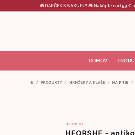
Prejsť
🎁 DARČEK K NÁKUPU! 🎁 Nakúpte nad 59 € a zí
na
obsah
DOMOV
PRODU
/
PRODUKTY
/
HRNČEKY A FĽAŠE
/
NA PITIE
/
DOMOV
HEORSHE
HEORSHE - antiko