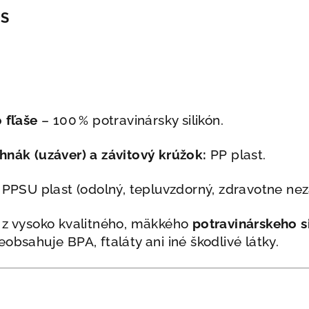
IS
 fľaše
– 100 % potravinársky silikón.
hnák (uzáver) a závitový krúžok:
PP plast.
PPSU plast (odolný, tepluvzdorný, zdravotne ne
 z vysoko kvalitného, mäkkého
potravinárskeho s
obsahuje BPA, ftaláty ani iné škodlivé látky.