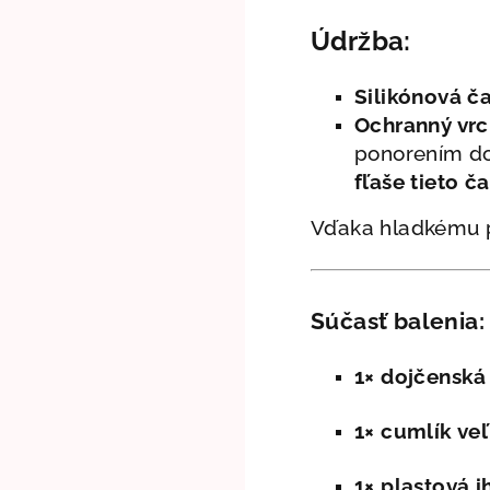
Údržba:
Silikónová ča
Ochranný vrc
ponorením do
fľaše tieto č
Vďaka hladkému p
Súčasť balenia:
1×
dojčenská 
1×
cumlík veľ
1×
plastová i