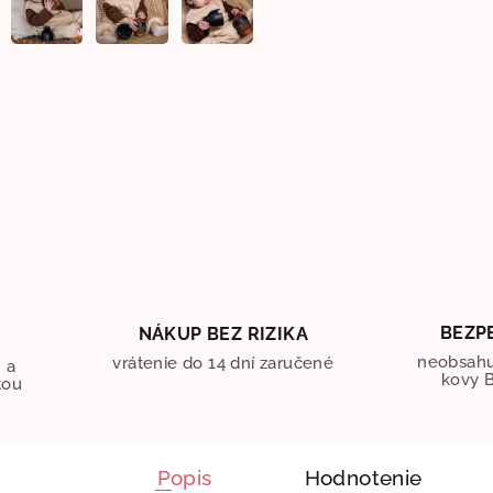
BEZP
NÁKUP BEZ RIZIKA
O
neobsahu
vrátenie do 14 dní zaručené
 a
kovy B
tou
Popis
Hodnotenie