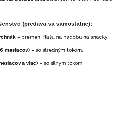
ušenstvo (predáva sa samostatne):
rchnák
– premení fľašu na nádobu na snacky.
–6 mesiacov)
– so stredným tokom.
mesiacov a viac)
– so silným tokom.