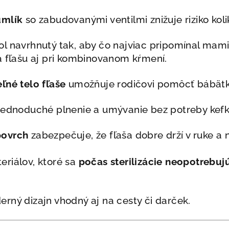
umlík
so zabudovanými ventilmi znižuje riziko kol
l navrhnutý tak, aby čo najviac pripomínal mam
a fľašu aj pri kombinovanom kŕmení.
ľné telo fľaše
umožňuje rodičovi pomôcť bábätku
jednoduché plnenie a umývanie bez potreby kefk
povrch
zabezpečuje, že fľaša dobre drží v ruke a
riálov, ktoré sa
počas sterilizácie neopotrebuj
rný dizajn vhodný aj na cesty či darček.