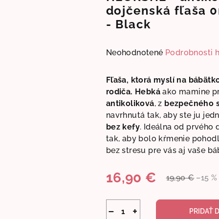
dojčenská fľaša 
- Black
Priemerné
Neohodnotené
Podrobnosti 
hodnotenie
produktu
Fľaša, ktorá myslí na bábätko
je
rodiča. Hebká
ako mamine pr
0,0
antikoliková
, z
bezpečného s
z
navrhnutá tak, aby ste ju je
5
bez kefy
. Ideálna od prvého 
hviezdičiek.
tak, aby bolo kŕmenie pohod
bez stresu pre vás aj vaše bá
16,90 €
19,90 €
–15 %
Jednotková
cena:
−
+
PRIDAŤ 