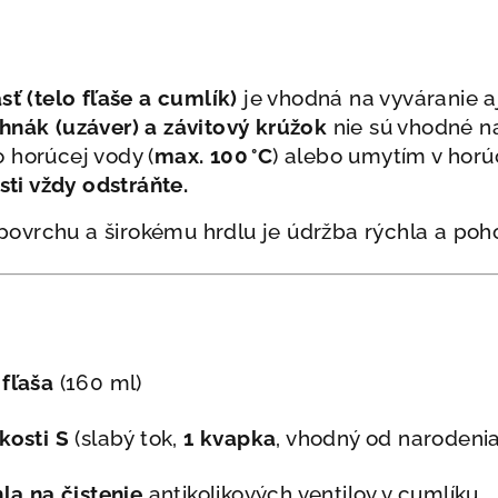
sť (telo fľaše a cumlík)
je vhodná na vyváranie aj 
hnák (uzáver) a závitový krúžok
nie sú vhodné na
 horúcej vody (
max. 100 °C
) alebo umytím v hor
asti vždy odstráňte.
ovrchu a širokému hrdlu je údržba rýchla a poh
fľaša
(160 ml)
kosti S
(slabý tok,
1 kvapka
, vhodný od narodenia
hla na čistenie
antikolikových ventilov v cumlíku