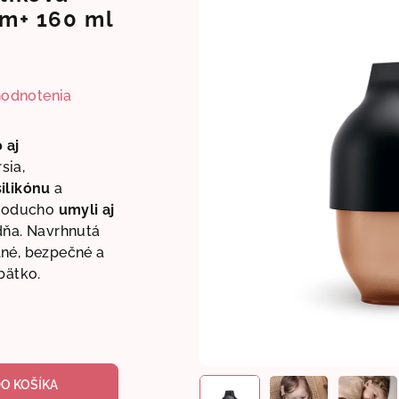
0m+ 160 ml
hodnotenia
 aj
sia,
ilikónu
a
dnoducho
umyli aj
dňa.
Navrhnutá
lné, bezpečné a
bätko.
DO KOŠÍKA