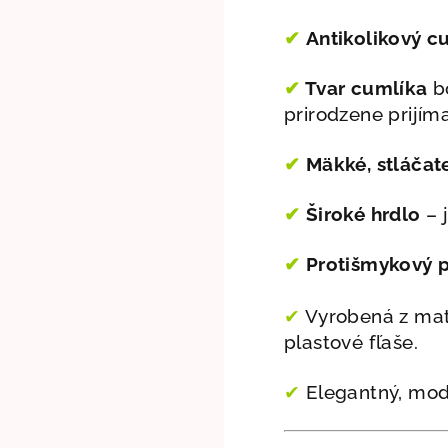
✔
Antikolikový c
✔
Tvar cumlíka
bo
prirodzene prijím
✔
Mäkké, stláčate
✔
Široké hrdlo
– 
✔
Protišmykový 
✔
Vyrobená z mate
plastové fľaše.
✔
Elegantný, mode