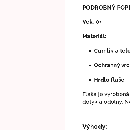
PODROBNÝ POP
Vek:
0+
Materiál:
Cumlík a telo
Ochranný vrc
Hrdlo fľaše
– 
Fľaša je vyrobená
dotyk a odolný. Ne
Výhody: