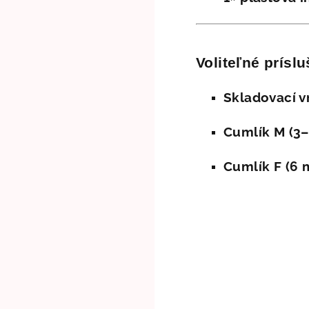
Voliteľné prísl
Skladovací v
Cumlík M (3
Cumlík F (6 