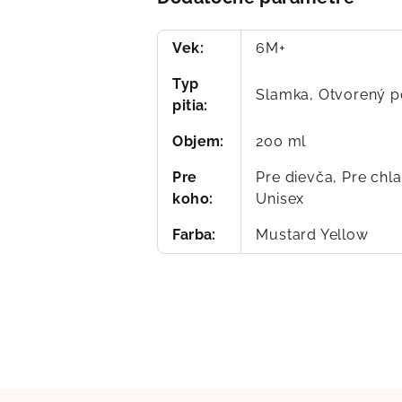
Vek
:
6M+
Typ
Slamka, Otvorený p
pitia
:
Objem
:
200 ml
Pre
Pre dievča, Pre chl
koho
:
Unisex
Farba
:
Mustard Yellow