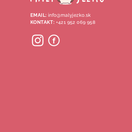
p
ä
EMAIL:
info@malyjezko.sk
KONTAKT:
+421 952 069 958
t
i
e