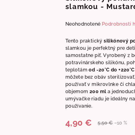
slamkou - Mustar
Priemerné
Neohodnotené
Podrobnosti 
hodnotenie
produktu
Tento praktický
silikónový p
je
slamkou je perfektný pre deti
0,0
samostatne piť. Vyrobený z 
z
potravinárskeho silikónu, po
5
teplotám
od -20°C do +220°C
hviezdičiek.
môžete bez obáv sterilizovať,
používať v mikrovlnke či chl
objemom
200 ml
a jednoduc
umývačke riadu je ideálny n
používanie.
4,90 €
5,50 €
–10 %
Jednotková
cena: