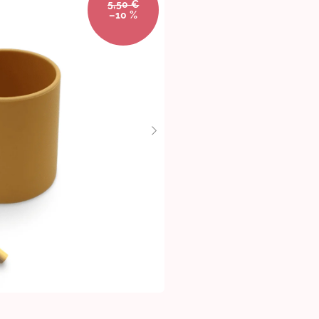
5,50 €
–10 %