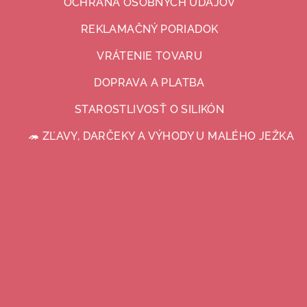
OCHRANA OSOBNÝCH ÚDAJOV
REKLAMAČNÝ PORIADOK
VRÁTENIE TOVARU
DOPRAVA A PLATBA
STAROSTLIVOSŤ O SILIKÓN
🦔 ZĽAVY, DARČEKY A VÝHODY U MALÉHO JEŽKA