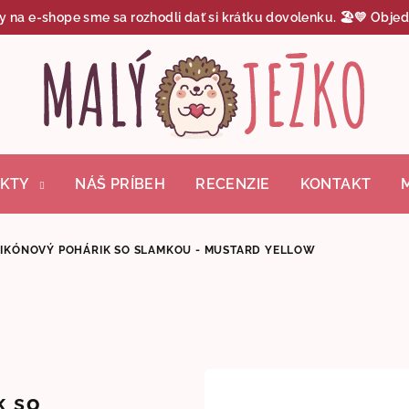
y na e-shope sme sa rozhodli dať si krátku dovolenku. 🏖️💛 Objed
KTY
NÁŠ PRÍBEH
RECENZIE
KONTAKT
LIKÓNOVÝ POHÁRIK SO SLAMKOU - MUSTARD YELLOW
k so