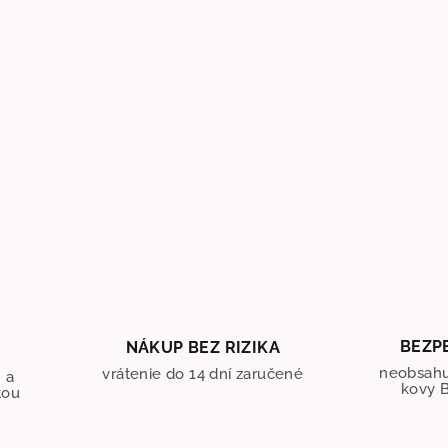
BEZP
NÁKUP BEZ RIZIKA
O
neobsahu
vrátenie do 14 dní zaručené
 a
kovy B
tou