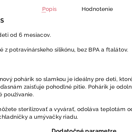
Popis
Hodnotenie
IS
deti od 6 mesiacov.
é z potravinárskeho silikónu, bez BPA a ftalátov.
kónový pohárik so slamkou je ideálny pre deti, kt
ďasnám zaisťuje pohodlné pitie. Pohárik je odolný
 používanie.
môžete sterilizovať a vyvárať, odoláva teplotám 
 chladničky a umývačky riadu.
Dodatočné parametre