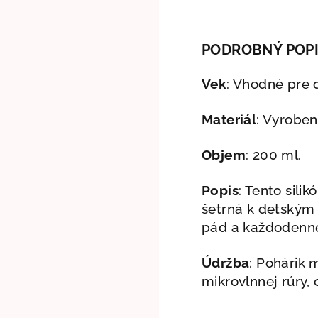
PODROBNÝ POP
Vek
: Vhodné pre 
Materiál
: Vyroben
Objem
: 200 ml.
Popis
: Tento sili
šetrná k detským 
pád a každodenné
Údržba
: Pohárik 
mikrovlnnej rúry,