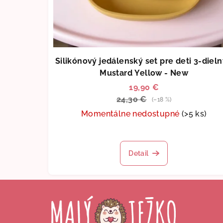
Silikónový jedálenský set pre deti 3-dieln
Mustard Yellow - New
19,90 €
24,30 €
(–18 %)
Momentálne nedostupné
(>5 ks)
Priemerné
hodnotenie
Detail
produktu
je
5,0
Z
z
5
á
hviezdičiek.