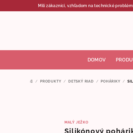
Prejsť
Milí zákazníci, vzhľadom na technické problém
na
obsah
DOMOV
PRODU
/
PRODUKTY
/
DETSKÝ RIAD
/
POHÁRIKY
/
SI
DOMOV
MALÝ JEŽKO
Silikónový pohári