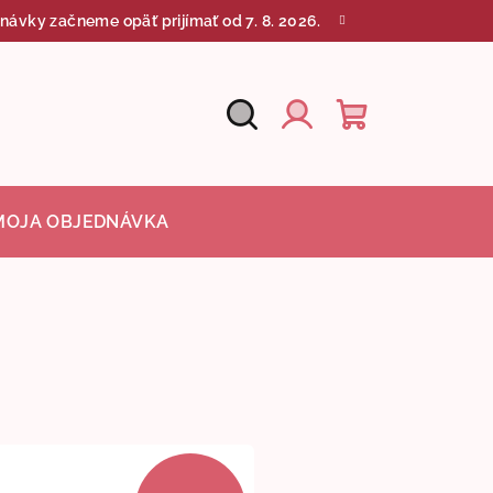
návky začneme opäť prijímať od 7. 8. 2026.
Hľadať
Nákupný
Prihlásenie
košík
MOJA OBJEDNÁVKA