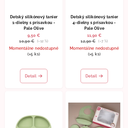
Detský silikónový tanier
Detský silikónový tanier
1-dielny s prísavkou -
4-dielny s prísavkou -
Pale Olive
Pale Olive
9,50 €
11,90 €
10,90 €
12,90 €
(–12 %)
(–7 %)
Momentálne nedostupné
Momentálne nedostupné
(>5 ks)
(>5 ks)
Priemerné
hodnotenie
produktu
Detail
Detail
je
5,0
z
5
hviezdičiek.