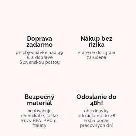
Doprava
Nákup bez
zadarmo
rizika
pri objednávke nad 49
vrátenie do 14 dní
€ a doprave
zaručené
Slovenskou poštou
Bezpečný
Odoslanie do
materiál
48h!
neobsahuje
objednávky
chemikálie, ťažké
odosielame do 48
kovy BPA, PVC či
hodín počas
ftaláty
pracovných dní