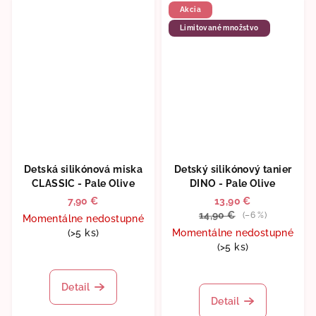
5
5
Akcia
hviezdičiek.
hviezdičiek.
Limitované množstvo
Detská silikónová miska
Detský silikónový tanier
CLASSIC - Pale Olive
DINO - Pale Olive
7,90 €
13,90 €
14,90 €
(–6 %)
Momentálne nedostupné
(>5 ks)
Momentálne nedostupné
(>5 ks)
Priemerné
hodnotenie
Detail
produktu
Detail
je