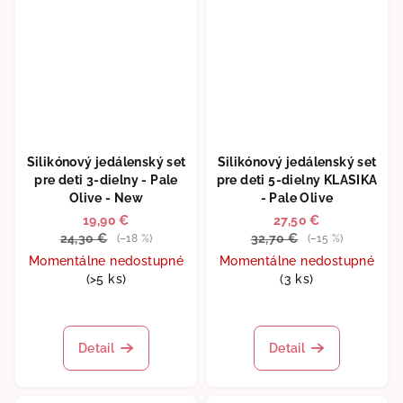
Silikónový jedálenský set
Silikónový jedálenský set
pre deti 3-dielny - Pale
pre deti 5-dielny KLASIKA
Olive - New
- Pale Olive
19,90 €
27,50 €
24,30 €
32,70 €
(–18 %)
(–15 %)
Momentálne nedostupné
Momentálne nedostupné
(>5 ks)
(3 ks)
Priemerné
Priemerné
hodnotenie
hodnotenie
produktu
produktu
Detail
Detail
je
je
5,0
5,0
z
z