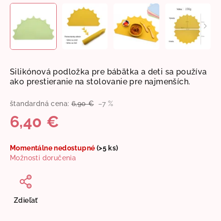
Silikónová podložka pre bábätka a deti sa používa
ako prestieranie na stolovanie pre najmenších.
štandardná cena:
6,90 €
–7 %
6,40 €
Jednotková
Momentálne nedostupné
(>5 ks)
cena:
Možnosti doručenia
Zdieľať