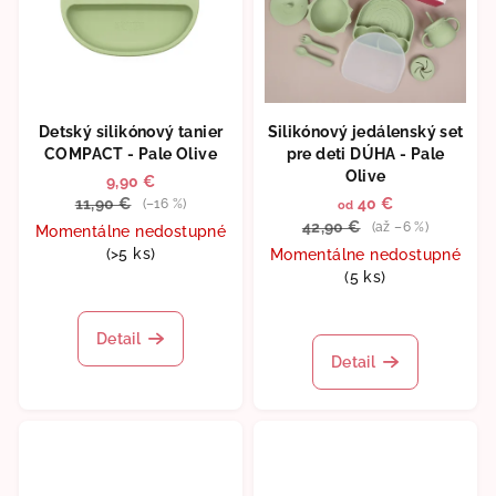
Detský silikónový tanier
Silikónový jedálenský set
COMPACT - Pale Olive
pre deti DÚHA - Pale
Olive
9,90 €
11,90 €
40 €
(–16 %)
od
42,90 €
(až –6 %)
Momentálne nedostupné
(>5 ks)
Momentálne nedostupné
(5 ks)
Priemerné
hodnotenie
Priemerné
produktu
hodnotenie
Detail
je
produktu
Detail
5,0
je
z
5,0
5
z
hviezdičiek.
5
hviezdičiek.