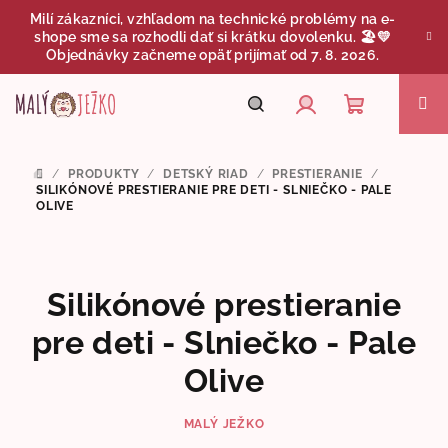
Prejsť
Milí zákazníci, vzhľadom na technické problémy na e-
na
shope sme sa rozhodli dať si krátku dovolenku. 🏖️💛
obsah
Objednávky začneme opäť prijímať od 7. 8. 2026.
Nákupný
Hľadať
Prihlásenie
/
PRODUKTY
/
DETSKÝ RIAD
/
PRESTIERANIE
/
DOMOV
košík
SILIKÓNOVÉ PRESTIERANIE PRE DETI - SLNIEČKO - PALE
OLIVE
Silikónové prestieranie
pre deti - Slniečko - Pale
Olive
MALÝ JEŽKO