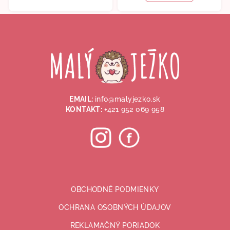
5,0
Z
z
5
á
hviezdičiek.
p
ä
t
i
EMAIL:
info@malyjezko.sk
e
KONTAKT:
+421 952 069 958
OBCHODNÉ PODMIENKY
OCHRANA OSOBNÝCH ÚDAJOV
REKLAMAČNÝ PORIADOK