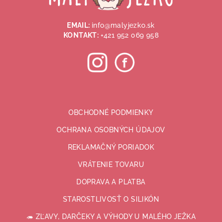
t
i
EMAIL:
info@malyjezko.sk
e
KONTAKT:
+421 952 069 958
OBCHODNÉ PODMIENKY
OCHRANA OSOBNÝCH ÚDAJOV
REKLAMAČNÝ PORIADOK
VRÁTENIE TOVARU
DOPRAVA A PLATBA
STAROSTLIVOSŤ O SILIKÓN
🦔 ZĽAVY, DARČEKY A VÝHODY U MALÉHO JEŽKA