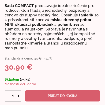
Sada COMPACT
predstavuje ideálne riešenie pre
rodičov, ktorí hľadajú jednoduchý, bezpečný a
cenovo dostupný detský riad. Obsahuje
tanierik
so
4 prísavkami, silikónovú
misku
,
drevený príbor
MINI
,
skladací podbradník
a
pohárik 3v1
so
slamkou a náustkom.
Súprava je navrhnutá s
ohľadom na potreby najmenších – jej kompaktné
rozmery a oválny tvar tanierika podporujú prvé
samostatné kŕmenie a uľahčujú každodennú
manipuláciu.
štandardná cena:
35 €
–11 %
30,90 €
Jednotková
Skladom
(>5 ks)
cena:
Možnosti doručenia
−
+
PRIDAŤ DO KOŠÍKA