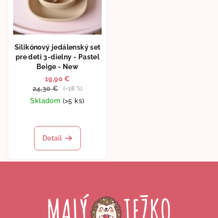
Silikónový jedálenský set
pre deti 3-dielny - Pastel
Beige - New
19,90 €
24,30 €
(–18 %)
Skladom
(>5 ks)
Priemerné
hodnotenie
produktu
Detail
je
5,0
Z
z
5
á
hviezdičiek.
p
ä