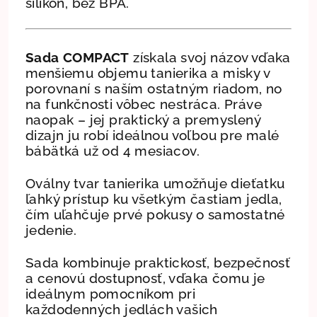
silikón, bez BPA.
Sada COMPACT
získala svoj názov vďaka
menšiemu objemu tanierika a misky v
porovnaní s naším ostatným riadom, no
na funkčnosti vôbec nestráca. Práve
naopak – jej praktický a premyslený
dizajn ju robí ideálnou voľbou pre malé
bábätká už od 4 mesiacov.
Oválny tvar tanierika umožňuje dieťatku
ľahký prístup ku všetkým častiam jedla,
čím uľahčuje prvé pokusy o samostatné
jedenie.
Sada kombinuje praktickosť, bezpečnosť
a cenovú dostupnosť, vďaka čomu je
ideálnym pomocníkom pri
každodenných jedlách vašich