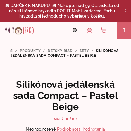
Prejsť
🎁 DARČEK K NÁKUPU! 🎁 Nakúpte nad 59 € a získate od
na
nás silikónové hryzadlo POP IT Mobil zadarmo. Farbu
obsah
hryzadla si jednoducho vyberiete v košíku.
Nákupný
Hľadať
Prihlásenie
/
PRODUKTY
/
DETSKÝ RIAD
/
SETY
/
SILIKÓNOVÁ
DOMOV
košík
JEDÁLENSKÁ SADA COMPACT – PASTEL BEIGE
Silikónová jedálenská
sada Compact – Pastel
Beige
MALÝ JEŽKO
Priemerné
Neohodnotené
Podrobnosti hodnotenia