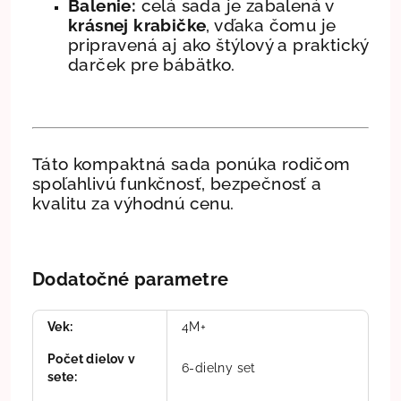
Balenie:
celá sada je zabalená v
krásnej krabičke
, vďaka čomu je
pripravená aj ako štýlový a praktický
darček pre bábätko.
Táto kompaktná sada ponúka rodičom
spoľahlivú funkčnosť, bezpečnosť a
kvalitu za výhodnú cenu.
Dodatočné parametre
Vek
:
4M+
Počet dielov v
6-dielny set
sete
: