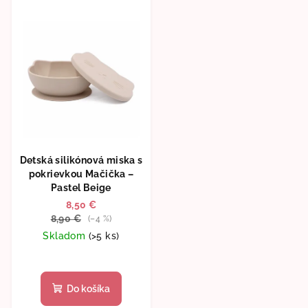
Detská silikónová miska s
pokrievkou Mačička –
Pastel Beige
8,50 €
8,90 €
(–4 %)
Skladom
(>5 ks)
Do košíka