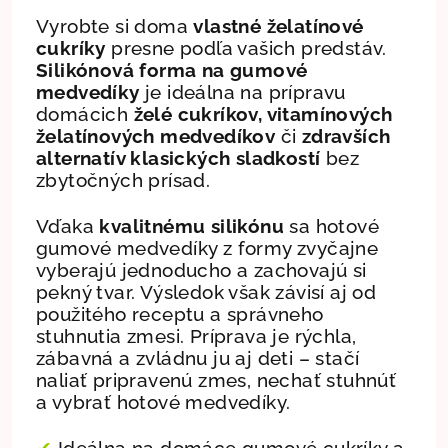
Vyrobte si doma
vlastné želatínové
cukríky
presne podľa vašich predstáv.
Silikónová forma na gumové
medvedíky
je ideálna na prípravu
domácich
želé cukríkov, vitamínových
želatínových medvedíkov
či
zdravších
alternatív klasických sladkostí
bez
zbytočných prísad.
Vďaka
kvalitnému silikónu
sa hotové
gumové medvedíky z formy zvyčajne
vyberajú jednoducho a zachovajú si
pekný tvar. Výsledok však závisí aj od
použitého receptu a správneho
stuhnutia zmesi.
Príprava je rýchla,
zábavná a zvládnu ju aj deti – stačí
naliať pripravenú zmes, nechať stuhnúť
a vybrať hotové medvedíky.
✔
Ideálna na domáce gumové cukríky a