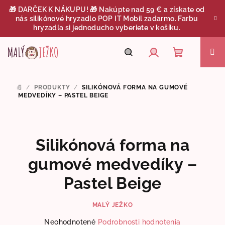
Prejsť
🎁 DARČEK K NÁKUPU! 🎁 Nakúpte nad 59 € a získate od
na
nás silikónové hryzadlo POP IT Mobil zadarmo. Farbu
obsah
hryzadla si jednoducho vyberiete v košíku.
Nákupný
Hľadať
Prihlásenie
/
PRODUKTY
/
SILIKÓNOVÁ FORMA NA GUMOVÉ
DOMOV
košík
MEDVEDÍKY – PASTEL BEIGE
Silikónová forma na
gumové medvedíky –
Pastel Beige
MALÝ JEŽKO
Priemerné
Neohodnotené
Podrobnosti hodnotenia