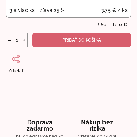
3 a viac ks = zľava 25 %
3,75 €
/ ks
Ušetríte
0 €
−
+
PRIDAŤ DO KOŠÍKA
Zdieľať
Doprava
Nákup bez
zadarmo
rizika
pri objednávke nad 49
vrátenie do 14 dní