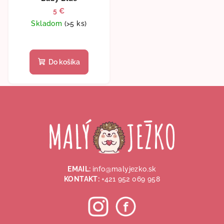
5 €
Skladom
(>5 ks)
Do košíka
Z
á
p
ä
t
i
EMAIL:
info@malyjezko.sk
e
KONTAKT:
+421 952 069 958