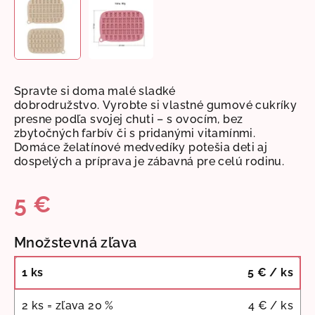
Spravte si doma malé sladké
dobrodružstvo.
Vyrobte si vlastné gumové cukríky
presne podľa svojej chuti – s ovocím, bez
zbytočných farbív či s pridanými vitamínmi.
Domáce želatínové medvedíky potešia deti aj
dospelých a príprava je zábavná pre celú rodinu.
5 €
Jednotková
Množstevná zľava
cena:
1 ks
5 €
/ ks
2 ks = zľava 20 %
4 €
/ ks