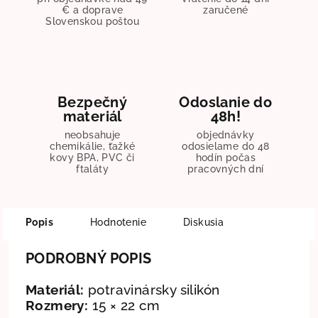
€ a doprave
zaručené
Slovenskou poštou
Bezpečný
Odoslanie do
materiál
48h!
neobsahuje
objednávky
chemikálie, ťažké
odosielame do 48
kovy BPA, PVC či
hodín počas
ftaláty
pracovných dní
Popis
Hodnotenie
Diskusia
PODROBNÝ POPIS
Materiál:
potravinársky silikón
Rozmery:
15 × 22 cm