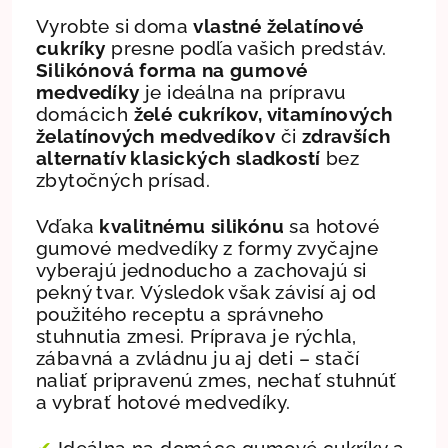
Vyrobte si doma
vlastné želatínové
cukríky
presne podľa vašich predstáv.
Silikónová forma na gumové
medvedíky
je ideálna na prípravu
domácich
želé cukríkov, vitamínových
želatínových medvedíkov
či
zdravších
alternatív klasických sladkostí
bez
zbytočných prísad.
Vďaka
kvalitnému silikónu
sa hotové
gumové medvedíky z formy zvyčajne
vyberajú jednoducho a zachovajú si
pekný tvar. Výsledok však závisí aj od
použitého receptu a správneho
stuhnutia zmesi.
Príprava je rýchla,
zábavná a zvládnu ju aj deti – stačí
naliať pripravenú zmes, nechať stuhnúť
a vybrať hotové medvedíky.
✔
Ideálna na domáce gumové cukríky a