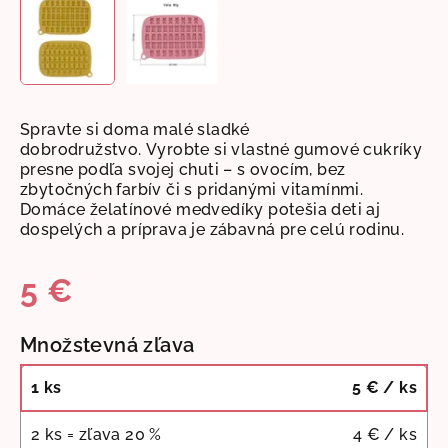
Spravte si doma malé sladké
dobrodružstvo.
Vyrobte si vlastné gumové cukríky
presne podľa svojej chuti – s ovocím, bez
zbytočných farbív či s pridanými vitamínmi.
Domáce želatínové medvedíky potešia deti aj
dospelých a príprava je zábavná pre celú rodinu.
5 €
Jednotková
Množstevná zľava
cena:
1 ks
5 €
/ ks
2 ks = zľava 20 %
4 €
/ ks