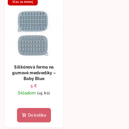
Viac za menej
Silikónová forma na
gumové medvedíky –
Baby Blue
5 €
Skladom
(>5 ks)
Do košíka