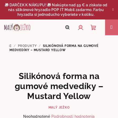
Prejsť
🎁 DARČEK K NÁKUPU! 🎁 Nakúpte nad 59 € a získate od
na
nás silikónové hryzadlo POP IT Mobil zadarmo. Farbu
obsah
hryzadla si jednoducho vyberiete v košíku.
Nákupný
Hľadať
Prihlásenie
/
PRODUKTY
/
SILIKÓNOVÁ FORMA NA GUMOVÉ
DOMOV
košík
MEDVEDÍKY – MUSTARD YELLOW
Silikónová forma na
gumové medvedíky –
Mustard Yellow
MALÝ JEŽKO
Priemerné
Neohodnotené
Podrobnosti hodnotenia