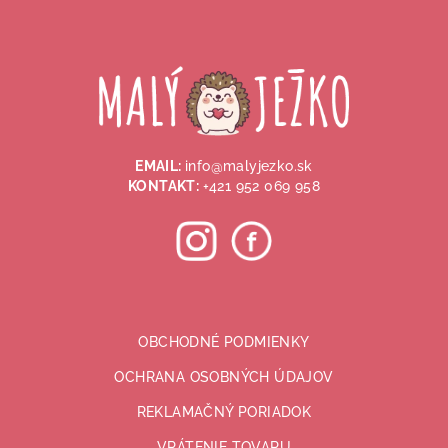
Z
á
p
ä
t
i
EMAIL:
info@malyjezko.sk
e
KONTAKT:
+421 952 069 958
OBCHODNÉ PODMIENKY
OCHRANA OSOBNÝCH ÚDAJOV
REKLAMAČNÝ PORIADOK
VRÁTENIE TOVARU