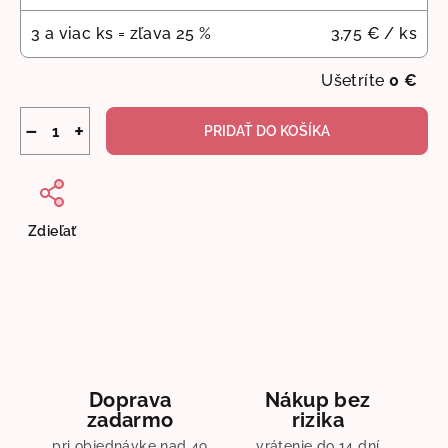
3 a viac ks = zľava 25 %
3,75 €
/ ks
Ušetríte
0 €
−
+
PRIDAŤ DO KOŠÍKA
Zdieľať
Doprava
Nákup bez
zadarmo
rizika
pri objednávke nad 49
vrátenie do 14 dní