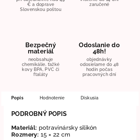
€ a doprave
zaručené
Slovenskou poštou
Bezpečný
Odoslanie do
materiál
48h!
neobsahuje
objednávky
chemikálie, ťažké
odosielame do 48
kovy BPA, PVC či
hodín počas
ftaláty
pracovných dní
Popis
Hodnotenie
Diskusia
PODROBNÝ POPIS
Materiál:
potravinársky silikón
Rozmery:
15 × 22 cm