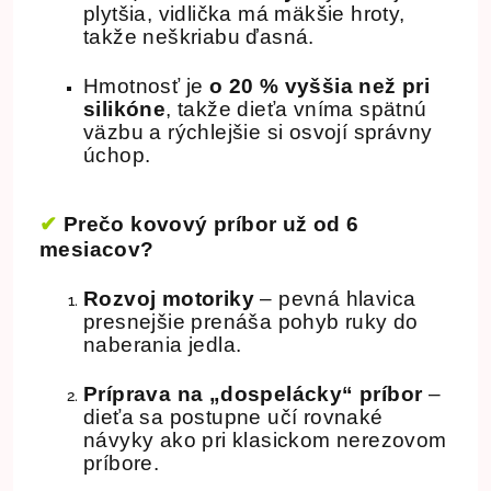
plytšia, vidlička má mäkšie hroty,
takže neškriabu ďasná.
Hmotnosť je
o 20 % vyššia než pri
silikóne
, takže dieťa vníma spätnú
väzbu a rýchlejšie si osvojí správny
úchop.
✔
Prečo kovový príbor už od 6
mesiacov?
Rozvoj motoriky
– pevná hlavica
presnejšie prenáša pohyb ruky do
naberania jedla.
Príprava na „dospelácky“ príbor
–
dieťa sa postupne učí rovnaké
návyky ako pri klasickom nerezovom
príbore.