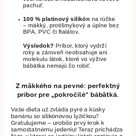
pachuť.
100 % platinový silikón
na rúčke
– mäkký, protišmykový a úplne bez
BPA, PVC či ftalátov.
Výsledok?
Príbor, ktorý vydrží
roky a zároveň neobsahuje ani
molekulu látok, ktoré vo výžive
bábätka nemajú čo robiť.
Z mäkkého na pevné: perfektný
príbor pre „pokročilé“ bábätká.
Vaše dieťa už zvláda pyré a kúsky
banánu so silikónovou lyžičkou?
Gratulujeme – urobilo prvý krok k
samostatnému jedeniu! Teraz prichádza
fáza, v ktorej sa jedálny lístok rozširuje o