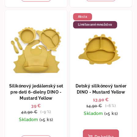
5,0
z
5
Akcia
hviezdičiek.
Limitované množstvo
Silikónový jedálenský set
Detský silikónový tanier
pre deti 6-dielny DINO -
DINO - Mustard Yellow
Mustard Yellow
13,90 €
39 €
14,90 €
(–6 %)
42,90 €
(–9 %)
Skladom
(>5 ks)
Skladom
(>5 ks)
Priemerné
hodnotenie
Do košíka