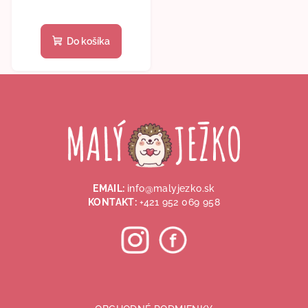
Do košíka
Z
á
p
ä
t
i
EMAIL:
info@malyjezko.sk
e
KONTAKT:
+421 952 069 958