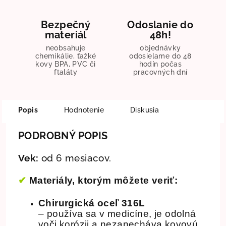
Bezpečný
Odoslanie do
materiál
48h!
neobsahuje
objednávky
chemikálie, ťažké
odosielame do 48
kovy BPA, PVC či
hodín počas
ftaláty
pracovných dní
Popis
Hodnotenie
Diskusia
PODROBNÝ POPIS
Vek:
od 6 mesiacov.
✔
Materiály, ktorým môžete veriť:
Chirurgická oceľ 316L
– používa sa v medicíne, je odolná
voči korózii a nezanecháva kovovú