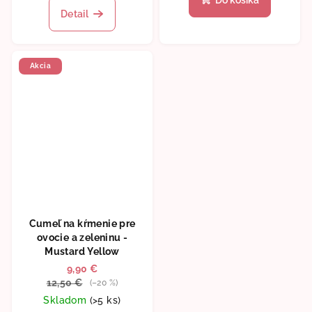
produktu
Detail
je
5,0
z
5
Akcia
hviezdičiek.
Cumeľ na kŕmenie pre
ovocie a zeleninu -
Mustard Yellow
9,90 €
12,50 €
(–20 %)
Skladom
(>5 ks)