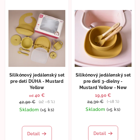
Silikónový jedálenský set
Silikónový jedálenský set
pre deti DÚHA - Mustard
pre deti 3-dielny -
Yellow
Mustard Yellow - New
40 €
19,90 €
od
24,30 €
42,90 €
(–18 %)
(až –6 %)
Skladom
(>5 ks)
Skladom
(>5 ks)
Priemerné
hodnotenie
produktu
Detail
Detail
je