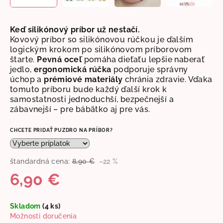
Keď silikónový príbor už nestačí.
Kovový príbor so silikónovou rúčkou je ďalším
logickým krokom po silikónovom príborovom
štarte.
Pevná oceľ
pomáha dieťaťu lepšie naberať
jedlo,
ergonomická rúčka
podporuje správny
úchop a
prémiové materiály
chránia zdravie. Vďaka
tomuto príboru bude každý ďalší krok k
samostatnosti jednoduchší, bezpečnejší a
zábavnejší – pre bábätko aj pre vás.
CHCETE PRIDAŤ PUZDRO NA PRÍBOR?
štandardná cena:
8,90 €
–22 %
6,90 €
Jednotková
Skladom
(4 ks)
cena:
Možnosti doručenia