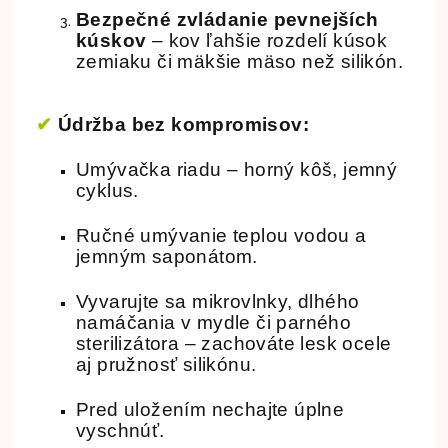
Bezpečné zvládanie pevnejších
kúskov
– kov ľahšie rozdelí kúsok
zemiaku či mäkšie mäso než silikón.
✔
Údržba bez kompromisov:
Umývačka riadu – horný kôš, jemný
cyklus.
Ručné umývanie teplou vodou a
jemným saponátom.
Vyvarujte sa mikrovlnky, dlhého
namáčania v mydle či parného
sterilizátora – zachováte lesk ocele
aj pružnosť silikónu.
Pred uložením nechajte úplne
vyschnúť.