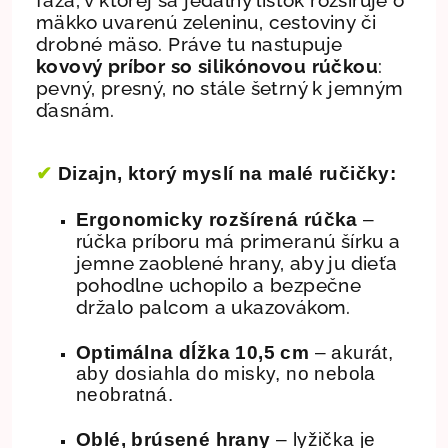
mäkko uvarenú zeleninu, cestoviny či
drobné mäso. Práve tu nastupuje
kovový príbor so silikónovou rúčkou
:
pevný, presný, no stále šetrný k jemným
ďasnám.
✔
Dizajn, ktorý myslí na malé ručičky:
Ergonomicky rozšírená rúčka
–
účka príboru má primeranú šírku a
r
jemne zaoblené hrany, aby ju dieťa
pohodlne uchopilo a bezpečne
držalo palcom a ukazovákom.
Optimálna dĺžka 10,5 cm
– akurát,
aby dosiahla do misky, no nebola
neobratná.
Oblé, brúsené hrany
– lyžička je