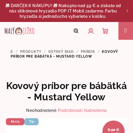
Prejsť
🎁 DARČEK K NÁKUPU! 🎁 Nakúpte nad 59 € a získate od
na
nás silikónové hryzadlo POP IT Mobil zadarmo. Farbu
obsah
hryzadla si jednoducho vyberiete v košíku.
Nákupný
Hľadať
Prihlásenie
/
PRODUKTY
/
DETSKÝ RIAD
/
PRÍBOR
/
KOVOVÝ
DOMOV
košík
PRÍBOR PRE BÁBÄTKÁ - MUSTARD YELLOW
Kovový príbor pre bábätká
- Mustard Yellow
Priemerné
Neohodnotené
Podrobnosti hodnotenia
hodnotenie
produktu
Akcia
Tip
je
8,90 €