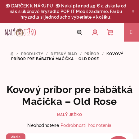
Prejsť
🎁 DARČEK K NÁKUPU! 🎁 Nakúpte nad 59 € a získate od
na
nás silikónové hryzadlo POP IT Mobil zadarmo. Farbu
obsah
hryzadla si jednoducho vyberiete v košíku.
Nákupný
Hľadať
Prihlásenie
/
PRODUKTY
/
DETSKÝ RIAD
/
PRÍBOR
/
KOVOVÝ
DOMOV
košík
PRÍBOR PRE BÁBÄTKÁ MAČIČKA – OLD ROSE
Kovový príbor pre bábätká
Mačička – Old Rose
MALÝ JEŽKO
Priemerné
Neohodnotené
Podrobnosti hodnotenia
hodnotenie
produktu
Akcia