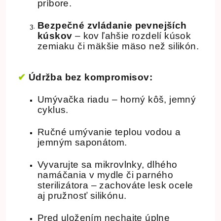
príbore.
Bezpečné zvládanie pevnejších
kúskov
– kov ľahšie rozdelí kúsok
zemiaku či mäkšie mäso než silikón.
✔
Údržba bez kompromisov:
Umývačka riadu – horný kôš, jemný
cyklus.
Ručné umývanie teplou vodou a
jemným saponátom.
Vyvarujte sa mikrovlnky, dlhého
namáčania v mydle či parného
sterilizátora – zachováte lesk ocele
aj pružnosť silikónu.
Pred uložením nechajte úplne