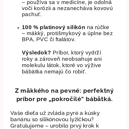
– používa sa v medicíne, je odolná
voči korózii a nezanecháva kovovú
pachuť.
100 % platinový silikón
na rúčke
– mäkký, protišmykový a úplne bez
BPA, PVC či ftalátov.
Výsledok?
Príbor, ktorý vydrží
roky a zároveň neobsahuje ani
molekulu látok, ktoré vo výžive
bábätka nemajú čo robiť.
Z mäkkého na pevné: perfektný
príbor pre „pokročilé“ bábätká.
Vaše dieťa už zvláda pyré a kúsky
banánu so silikónovou lyžičkou?
Gratulujeme – urobilo prvý krok k