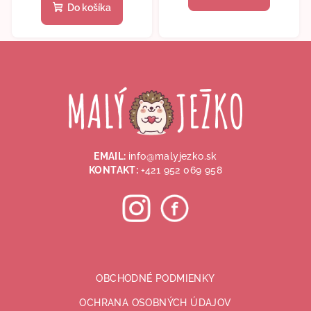
Do košíka
Z
á
p
ä
t
i
EMAIL:
info@malyjezko.sk
e
KONTAKT:
+421 952 069 958
OBCHODNÉ PODMIENKY
OCHRANA OSOBNÝCH ÚDAJOV