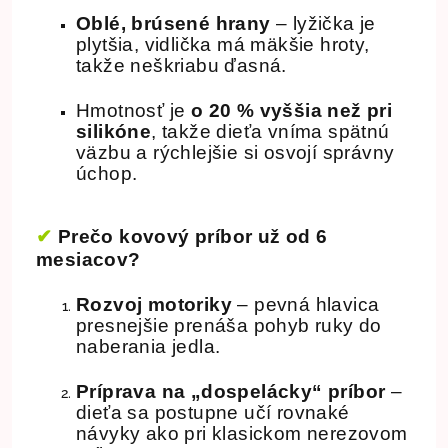
Oblé, brúsené hrany
– lyžička je
plytšia, vidlička má mäkšie hroty,
takže neškriabu ďasná.
Hmotnosť je
o 20 % vyššia než pri
silikóne
, takže dieťa vníma spätnú
väzbu a rýchlejšie si osvojí správny
úchop.
✔
Prečo kovový príbor už od 6
mesiacov?
Rozvoj motoriky
– pevná hlavica
presnejšie prenáša pohyb ruky do
naberania jedla.
Príprava na „dospelácky“ príbor
–
dieťa sa postupne učí rovnaké
návyky ako pri klasickom nerezovom