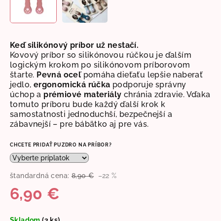
Keď silikónový príbor už nestačí.
Kovový príbor so silikónovou rúčkou je ďalším
logickým krokom po silikónovom príborovom
štarte.
Pevná oceľ
pomáha dieťaťu lepšie naberať
jedlo,
ergonomická rúčka
podporuje správny
úchop a
prémiové materiály
chránia zdravie. Vďaka
tomuto príboru bude každý ďalší krok k
samostatnosti jednoduchší, bezpečnejší a
zábavnejší – pre bábätko aj pre vás.
CHCETE PRIDAŤ PUZDRO NA PRÍBOR?
štandardná cena:
8,90 €
–22 %
6,90 €
Jednotková
Skladom
(3 ks)