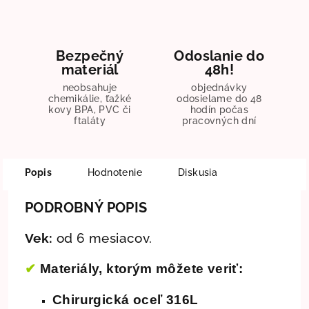
Bezpečný
Odoslanie do
materiál
48h!
neobsahuje
objednávky
chemikálie, ťažké
odosielame do 48
kovy BPA, PVC či
hodín počas
ftaláty
pracovných dní
Popis
Hodnotenie
Diskusia
PODROBNÝ POPIS
Vek:
od 6 mesiacov.
✔
Materiály, ktorým môžete veriť:
Chirurgická oceľ 316L