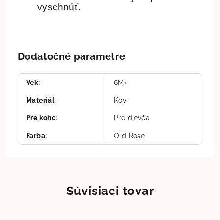
vyschnúť.
Dodatočné parametre
Vek
:
6M+
Materiál
:
Kov
Pre koho
:
Pre dievča
Farba
:
Old Rose
Súvisiaci tovar