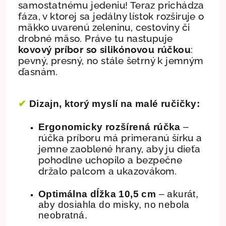
samostatnému jedeniu! Teraz prichádza
fáza, v ktorej sa jedálny lístok rozširuje o
mäkko uvarenú zeleninu, cestoviny či
drobné mäso. Práve tu nastupuje
kovový príbor so silikónovou rúčkou
:
pevný, presný, no stále šetrný k jemným
ďasnám.
✔
Dizajn, ktorý myslí na malé ručičky:
Ergonomicky rozšírená rúčka
–
účka príboru má primeranú šírku a
r
jemne zaoblené hrany, aby ju dieťa
pohodlne uchopilo a bezpečne
držalo palcom a ukazovákom.
Optimálna dĺžka 10,5 cm
– akurát,
aby dosiahla do misky, no nebola
neobratná.