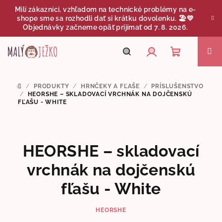
Prejsť
Milí zákazníci, vzhľadom na technické problémy na e-
na
shope sme sa rozhodli dať si krátku dovolenku. 🏖️💛
obsah
Objednávky začneme opäť prijímať od 7. 8. 2026.
Nákupný
Hľadať
Prihlásenie
/
PRODUKTY
/
HRNČEKY A FĽAŠE
/
PRÍSLUŠENSTVO
DOMOV
košík
/
HEORSHE – SKLADOVACÍ VRCHNÁK NA DOJČENSKÚ
FĽAŠU - WHITE
HEORSHE – skladovací
vrchnák na dojčenskú
fľašu - White
HEORSHE