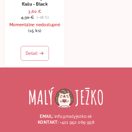
fľašu - Black
3,60 €
4,30 €
(–16 %)
Momentálne nedostupné
(>5 ks)
Detail
Z
á
p
ä
t
i
EMAIL:
info@malyjezko.sk
e
KONTAKT:
+421 952 069 958