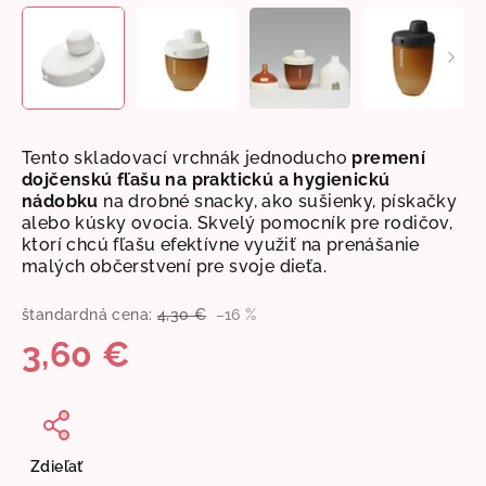
Tento skladovací vrchnák jednoducho
premení
dojčenskú fľašu na praktickú a hygienickú
nádobku
na drobné snacky, ako sušienky, pískačky
alebo kúsky ovocia. Skvelý pomocník
pre rodičov,
ktorí chcú fľašu efektívne využiť na prenášanie
malých občerstvení pre svoje dieťa.
štandardná cena:
4,30 €
–16 %
3,60 €
Jednotková
cena:
Zdieľať