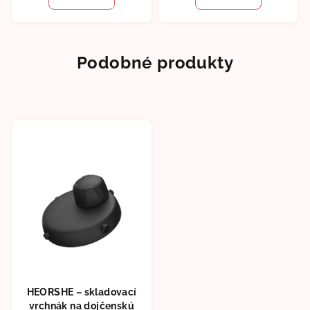
je
5,0
z
5
Podobné produkty
hviezdičiek.
HEORSHE – skladovací
vrchnák na dojčenskú