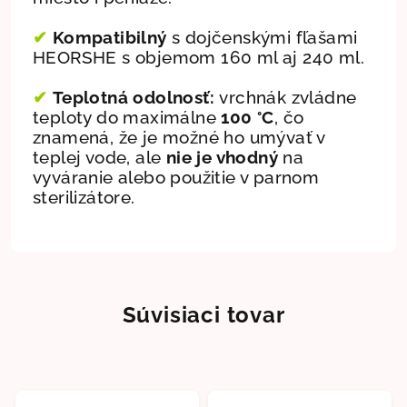
✔
Kompatibilný
s dojčenskými fľašami
HEORSHE s objemom 160 ml aj 240 ml.
✔
Teplotná odolnosť:
vrchnák zvládne
teploty do maximálne
100 °C
, čo
znamená, že je možné ho umývať v
teplej vode, ale
nie je vhodný
na
vyváranie alebo použitie v parnom
sterilizátore.
Súvisiaci tovar