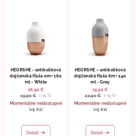
HEORSHE - antikoliková
HEORSHE – antikoliková
dojčenská fľaša 0m+ 160
dojčenská fľaša 6m+ 240
ml - White
ml - Grey
16,90 €
19,90 €
19,90 €
22,90 €
(–15 %)
(–13 %)
Momentálne nedostupné
Momentálne nedostupné
(>5 ks)
(>5 ks)
Priemerné
hodnotenie
produktu
Detail
Detail