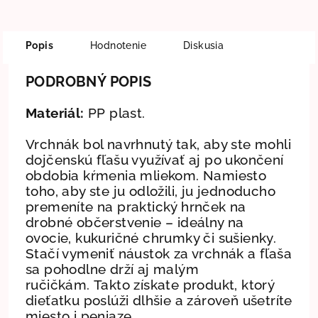
Popis
Hodnotenie
Diskusia
PODROBNÝ POPIS
Materiál:
PP plast.
Vrchnák bol navrhnutý tak, aby ste mohli
dojčenskú fľašu využívať aj po ukončení
obdobia kŕmenia mliekom. Namiesto
toho, aby ste ju odložili, ju jednoducho
premeníte na praktický hrnček na
drobné občerstvenie – ideálny na
ovocie, kukuričné chrumky či sušienky.
Stačí vymeniť náustok za vrchnák a fľaša
sa pohodlne drží aj malým
ručičkám.
Takto získate produkt, ktorý
dieťatku poslúži dlhšie a zároveň ušetríte
miesto i peniaze.