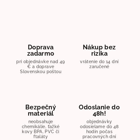
Doprava
Nákup bez
zadarmo
rizika
pri objednávke nad 49
vrátenie do 14 dní
€ a doprave
zaručené
Slovenskou poštou
Bezpečný
Odoslanie do
materiál
48h!
neobsahuje
objednávky
chemikálie, ťažké
odosielame do 48
kovy BPA, PVC či
hodín počas
ftaláty
pracovných dní