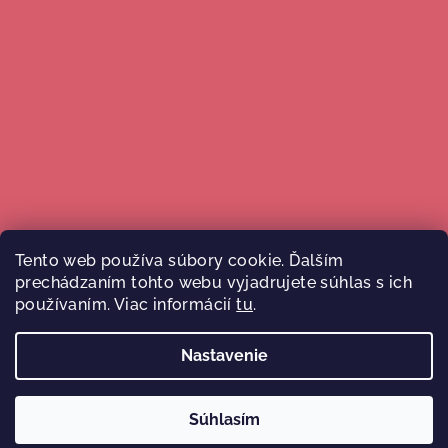
Tento web používa súbory cookie. Ďalším
prechádzaním tohto webu vyjadrujete súhlas s ich
Sledovať na Instagrame
používaním. Viac informácií
tu
.
Nastavenie
Copyright 2026
Malý Ježko
. Všetky práva vyhradené.
Súhlasím
Vytvoril Shoptet