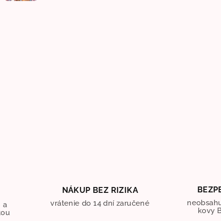
BEZP
NÁKUP BEZ RIZIKA
O
neobsahu
vrátenie do 14 dní zaručené
 a
kovy B
tou