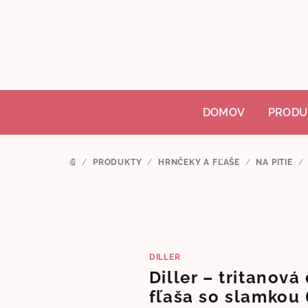
Prejsť
na
obsah
DOMOV
PRODU
/
PRODUKTY
/
HRNČEKY A FĽAŠE
/
NA PITIE
/
DOMOV
DILLER
Diller – tritanová
fľaša so slamkou 