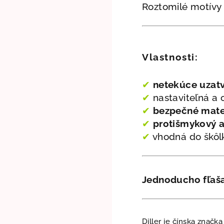
Roztomilé motívy z
Vlastnosti:
✔
netekúce uzatv
✔
nastaviteľná a
✔
bezpečné mater
✔
protišmykový a
✔
vhodná do škôlky
Jednoducho fľaša,
Diller je čínska značk