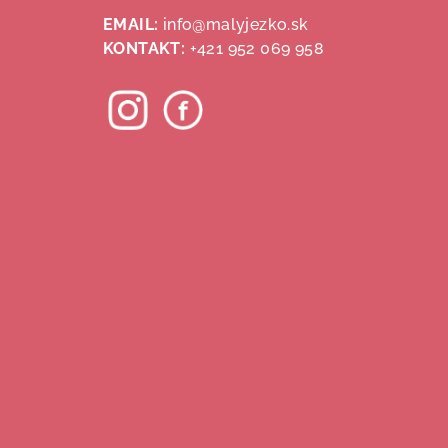
ä
EMAIL:
info@malyjezko.sk
KONTAKT:
+421 952 069 958
t
i
e