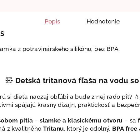
Popis
Hodnotenie
IS
slamka z potravinárskeho silikónu, bez BPA.
🧸
Detská tritanová fľaša na vodu s
rú si dieťa naozaj obľúbi a bude z nej rado piť? 💧
ívmi spájajú krásny dizajn, praktickosť a bezpeč
obom pitia
–
slamke a klasickému otvoru
– sa 
ná z kvalitného
Tritanu
, ktorý je odolný,
BPA free