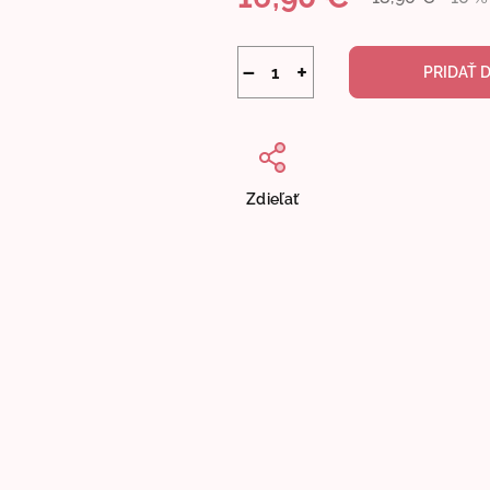
Jednotková
cena:
−
+
PRIDAŤ 
Zdieľať