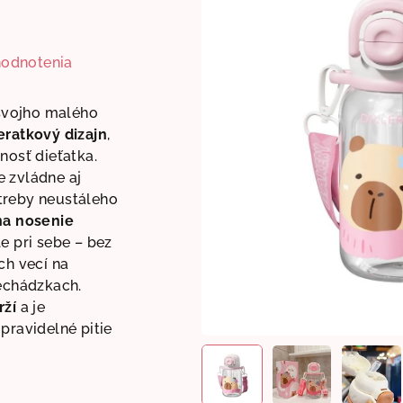
hodnotenia
 svojho malého
eratkový dizajn
,
nosť dieťatka.
 zvládne aj
treby neustáleho
na nosenie
e pri sebe – bez
ch vecí na
rechádzkach.
rží
a je
pravidelné pitie