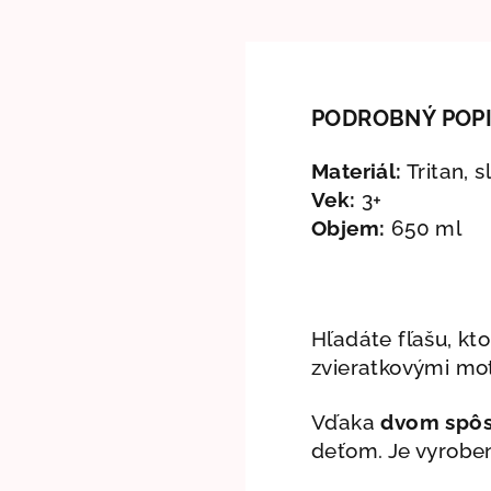
PODROBNÝ POP
Materiál:
Tritan, 
Vek:
3+
Objem:
650 ml
Hľadáte fľašu, kto
zvieratkovými mot
Vďaka
dvom spôs
deťom. Je vyrobe