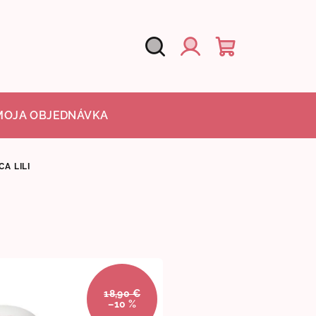
Hľadať
Nákupný
Prihlásenie
košík
MOJA OBJEDNÁVKA
A LILI
18,90 €
–10 %