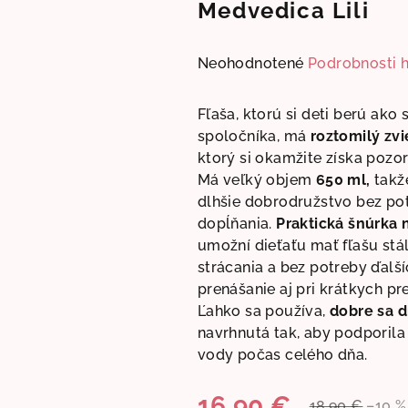
Medvedica Lili
Priemerné
Neohodnotené
Podrobnosti 
hodnotenie
produktu
Fľaša, ktorú si deti berú ako
je
spoločníka, má
roztomilý zvi
0,0
ktorý si okamžite získa pozor
z
Má veľký objem
650 ml,
takže
5
dlhšie dobrodružstvo bez po
hviezdičiek.
dopĺňania.
Praktická šnúrka 
umožní dieťaťu mať fľašu stál
strácania a bez potreby ďalší
prenášanie aj pri krátkych p
Ľahko sa používa,
dobre sa d
navrhnutá tak, aby podporila 
vody počas celého dňa.
16,90 €
18,90 €
–10 %