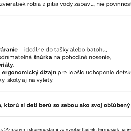
vieratiek robia z pitia vody zábavu, nie povinnosť
áranie
– ideálne do tašky alebo batohu,
 odnímateľná
šnúrka
na pohodlné nosenie,
iály,
 ergonomický dizajn
pre lepšie uchopenie detsk
, školy aj na výlety.
 ktorú si deti berú so sebou ako svoj obľúbený
a s 15-ročnými skúsenosťami vo výrobe fľašiek, termosiek na jed