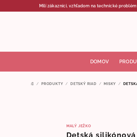
Prejsť
Milí zákazníci, vzhľadom na technické problém
na
obsah
DOMOV
PRODU
/
PRODUKTY
/
DETSKÝ RIAD
/
MISKY
/
DETSKÁ
DOMOV
MALÝ JEŽKO
Detská silikónová