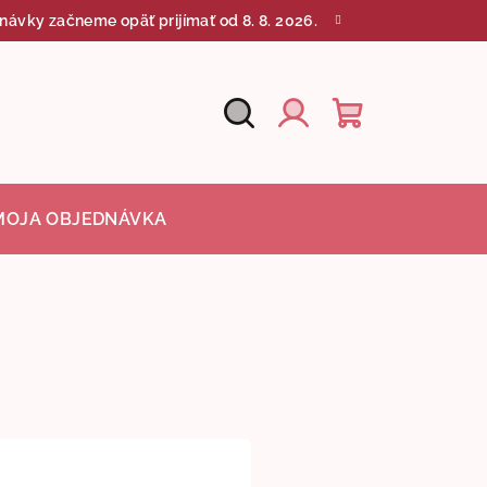
návky začneme opäť prijímať od 8. 8. 2026.
Hľadať
Nákupný
Prihlásenie
košík
MOJA OBJEDNÁVKA