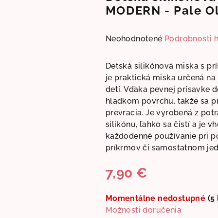
MODERN - Pale Ol
Priemerné
Neohodnotené
Podrobnosti 
hodnotenie
produktu
Detská silikónová miska s p
je
je praktická miska určená na
0,0
detí. Vďaka pevnej prísavke d
z
hladkom povrchu, takže sa pr
5
prevracia. Je vyrobená z pot
hviezdičiek.
silikónu, ľahko sa čistí a je 
každodenné používanie pri p
príkrmov či samostatnom jed
7,90 €
Jednotková
cena:
Momentálne nedostupné
(5 
Možnosti doručenia