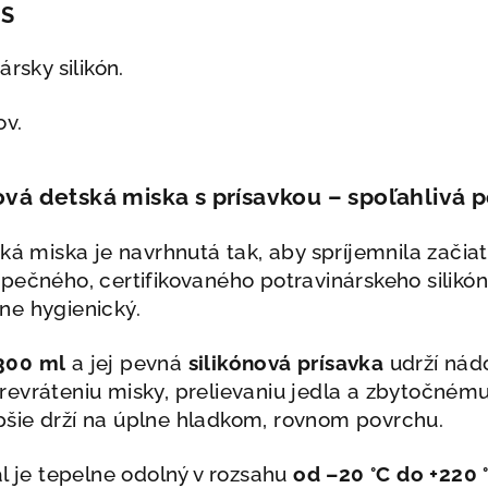
IS
rsky silikón.
ov.
ová detská miska s prísavkou – spoľahlivá 
ská miska je navrhnutá tak, aby spríjemnila začia
pečného, certifikovaného potravinárskeho silikón
ne hygienický.
300 ml
a jej pevná
silikónová prísavka
udrží nádo
evráteniu misky, prelievaniu jedla a zbytočném
šie drží na úplne hladkom, rovnom povrchu.
ál je tepelne odolný v rozsahu
od –20 °C do +220 