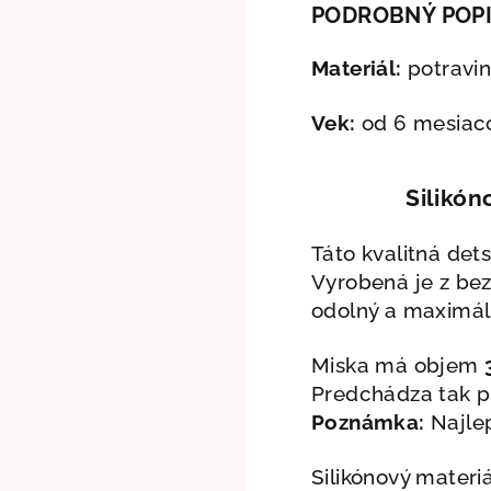
PODROBNÝ POP
Materiál:
potraviná
Vek:
od 6 mesiac
Silikón
Táto kvalitná det
Vyrobená je z bez
odolný a maximál
Miska má objem
Predchádza tak pr
Poznámka:
Najlep
Silikónový materi