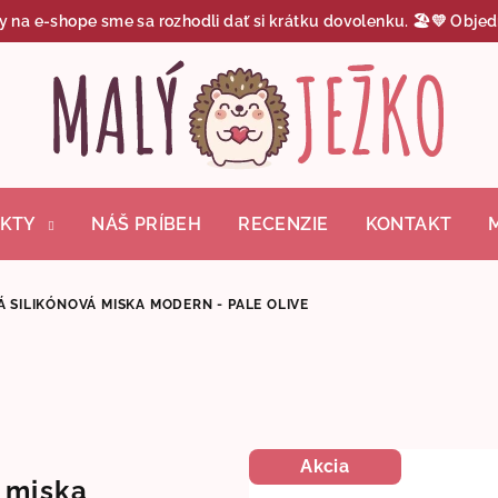
y na e-shope sme sa rozhodli dať si krátku dovolenku. 🏖️💛 Objed
KTY
NÁŠ PRÍBEH
RECENZIE
KONTAKT
 SILIKÓNOVÁ MISKA MODERN - PALE OLIVE
Akcia
 miska