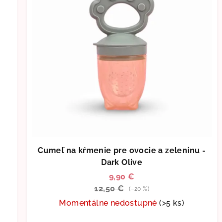
e
Cumeľ na kŕmenie pre ovocie a zeleninu -
Dark Olive
9,90 €
12,50 €
(–20 %)
Momentálne nedostupné
(>5 ks)