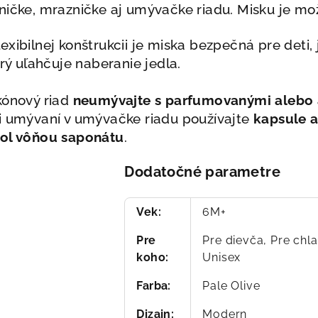
ničke, mrazničke aj umývačke riadu. Misku je možn
exibilnej konštrukcii je miska bezpečná pre deti
orý uľahčuje naberanie jedla.
kónový riad
neumývajte s parfumovanými alebo 
ri umývaní v umývačke riadu používajte
kapsule a
ol vôňou saponátu
.
Dodatočné parametre
Vek
:
6M+
Pre
Pre dievča, Pre chl
koho
:
Unisex
Farba
:
Pale Olive
Dizajn
:
Modern