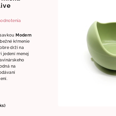
ive
hodnotenia
rísavkou
Modern
 bežné kŕmenie
obre drží na
i jedení menej
ravinárskeho
vhodná na
odávaní
ení.
ks)