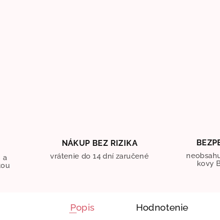
BEZP
NÁKUP BEZ RIZIKA
O
neobsahu
vrátenie do 14 dní zaručené
 a
kovy B
tou
Popis
Hodnotenie