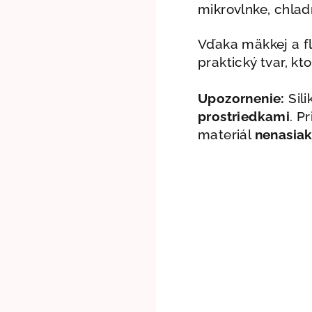
mikrovlnke, chlad
Vďaka mäkkej a fl
praktický tvar, kt
Upozornenie:
Sili
prostriedkami
. P
materiál
nenasiak