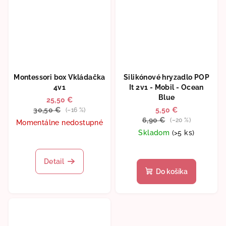
Montessori box Vkládačka
Silikónové hryzadlo POP
4v1
It 2v1 - Mobil - Ocean
Blue
25,50 €
30,50 €
5,50 €
(–16 %)
6,90 €
(–20 %)
Momentálne nedostupné
Skladom
(>5 ks)
Priemerné
hodnotenie
produktu
Detail
je
Do košíka
5,0
z
5
hviezdičiek.