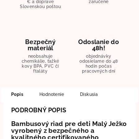
€ a doprave
zaručené
Slovenskou poštou
Bezpečný
Odoslanie do
materiál
48h!
neobsahuje
objednávky
chemikálie, ťažké
odosielame do 48
kovy BPA, PVC či
hodín počas
ftaláty
pracovných dní
Popis
Hodnotenie
Diskusia
PODROBNÝ POPIS
Bambusový riad pre deti Malý Ježko
vyrobený z bezpečného a
kvalitného certifikovaného