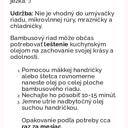
ježka. :)
Udržba:
Nie je
vhodný
do umývačky
riadu, mikrovlnnej rúry, mrazničky a
chladničky.
Bambusový riad môže občas
potrebovať
leštenie
kuchynským
olejom na zachovanie svojej krásy a
odolnosti.
Pomocou mäkkej handričky
alebo štetca rovnomerne
naneste olej po celej ploche
bambusového riadu.
Nechajte ho pôsobiť 10-15 minút.
Jemne utrie nadbytočný olej
suchou handričkou.
Opakovanie podľa potreby cca
raz za mesiac
.