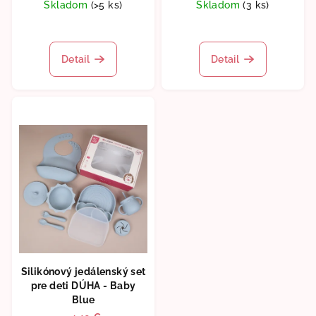
Skladom
(>5 ks)
Skladom
(3 ks)
Priemerné
Priemerné
hodnotenie
hodnotenie
produktu
produktu
Detail
Detail
je
je
5,0
5,0
z
z
5
5
hviezdičiek.
hviezdičiek.
Silikónový jedálenský set
pre deti DÚHA - Baby
Blue