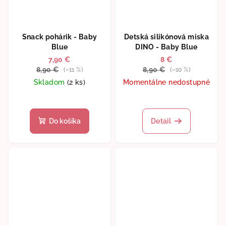
Snack pohárik - Baby
Detská silikónová miska
Blue
DINO - Baby Blue
7,90 €
8 €
8,90 €
8,90 €
(–11 %)
(–10 %)
Skladom
(2 ks)
Momentálne nedostupné
Priemerné
hodnotenie
produktu
Do košíka
Detail
je
5,0
z
5
hviezdičiek.