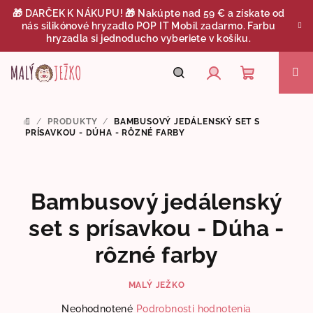
Prejsť
🎁 DARČEK K NÁKUPU! 🎁 Nakúpte nad 59 € a získate od
na
nás silikónové hryzadlo POP IT Mobil zadarmo. Farbu
obsah
hryzadla si jednoducho vyberiete v košíku.
Nákupný
Hľadať
Prihlásenie
/
PRODUKTY
/
BAMBUSOVÝ JEDÁLENSKÝ SET S
DOMOV
košík
PRÍSAVKOU - DÚHA - RÔZNÉ FARBY
Bambusový jedálenský
set s prísavkou - Dúha -
rôzné farby
MALÝ JEŽKO
Priemerné
Neohodnotené
Podrobnosti hodnotenia