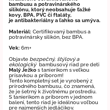
bambusu a potravinárského
silikónu, ktorý neobsahuje ťažké
kovy, BPA, PVC či ftaláty,
je antibakteriálny a ľahko sa umýva.
Materiál:
Certifikovaný bambus a
potravinársky silikón, bez BPA.
Vek:
6m+
Objavte
bezpečný, štýlový a
ekologický
bambusový riad pre deti
Malý Ježko
s tanierikom s veľkou
prísavkou a príborom!
Tento kompletný set je vyrobený z
prírodného bambusu, čo znamená,
že je šetrný k životnému prostrediu.
S tanierikom a príborom v jednom
balení, tento riad je ideálnou voľbou
pre najmenších jedláčikov.