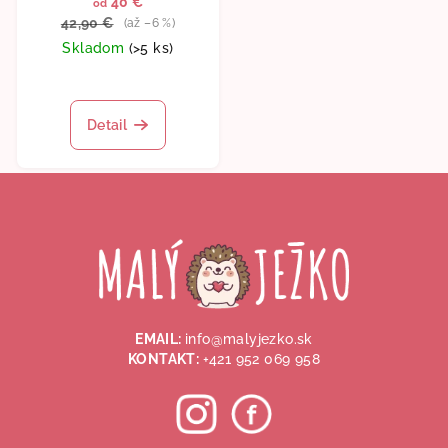
40 €
od
42,90 €
(až –6 %)
Skladom
(>5 ks)
Priemerné
hodnotenie
produktu
Detail
je
5,0
Z
z
5
á
hviezdičiek.
p
ä
t
i
EMAIL:
info@malyjezko.sk
e
KONTAKT:
+421 952 069 958