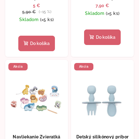
5 €
7,90 €
5,90 €
(–15 %)
Skladom
(>5 ks)
Skladom
(>5 ks)
Do košíka
Do košíka
Akcia
Akcia
Navliekanie Zvieratká
Detský silikónový príbor