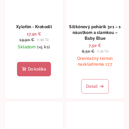
Xylofón - Krokodíl
Silikónový pohárik 3v1 – s
náustkom a slamkou –
17,90 €
Baby Blue
19,90 €
(–10 %)
7,50 €
Skladom
(>5 ks)
8,50 €
(–11 %)
Orientačný termín
naskladnenia 17.7
Do košíka
Detail